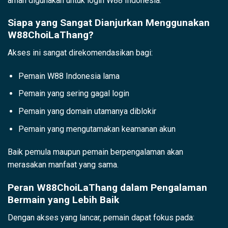
aman digunakan untuk login W88 Indonesia.
Siapa yang Sangat Dianjurkan Menggunakan
W88ChoiLaThang?
Akses ini sangat direkomendasikan bagi:
Pemain W88 Indonesia lama
Pemain yang sering gagal login
Pemain yang domain utamanya diblokir
Pemain yang mengutamakan keamanan akun
Baik pemula maupun pemain berpengalaman akan
merasakan manfaat yang sama.
Peran W88ChoiLaThang dalam Pengalaman
Bermain yang Lebih Baik
Dengan akses yang lancar, pemain dapat fokus pada: