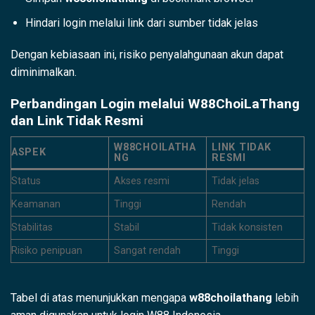
Hindari login melalui link dari sumber tidak jelas
Dengan kebiasaan ini, risiko penyalahgunaan akun dapat
diminimalkan.
Perbandingan Login melalui W88ChoiLaThang
dan Link Tidak Resmi
W88CHOILATHA
LINK TIDAK
ASPEK
NG
RESMI
Status
Akses resmi
Tidak jelas
Keamanan
Tinggi
Rendah
Stabilitas
Stabil
Tidak konsisten
Risiko penipuan
Sangat rendah
Tinggi
Tabel di atas menunjukkan mengapa
w88choilathang
lebih