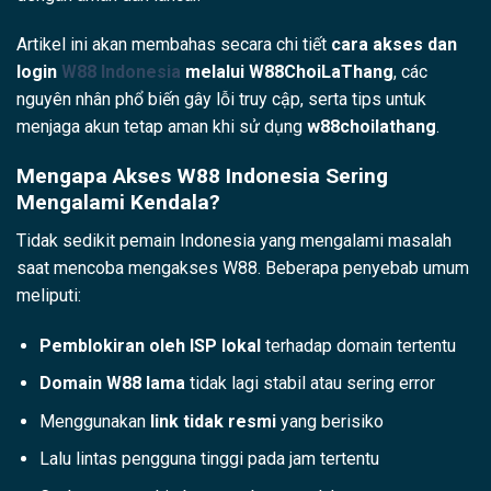
Artikel ini akan membahas secara chi tiết
cara akses dan
login
W88 Indonesia
melalui W88ChoiLaThang
, các
nguyên nhân phổ biến gây lỗi truy cập, serta tips untuk
menjaga akun tetap aman khi sử dụng
w88choilathang
.
Mengapa Akses W88 Indonesia Sering
Mengalami Kendala?
Tidak sedikit pemain Indonesia yang mengalami masalah
saat mencoba mengakses W88. Beberapa penyebab umum
meliputi:
Pemblokiran oleh ISP lokal
terhadap domain tertentu
Domain W88 lama
tidak lagi stabil atau sering error
Menggunakan
link tidak resmi
yang berisiko
Lalu lintas pengguna tinggi pada jam tertentu