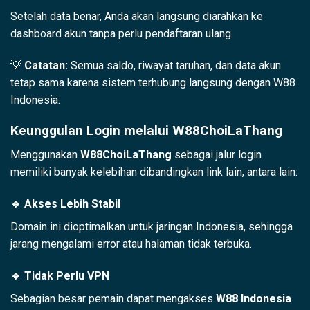
Setelah data benar, Anda akan langsung diarahkan ke
dashboard akun tanpa perlu pendaftaran ulang.
💡
Catatan:
Semua saldo, riwayat taruhan, dan data akun
tetap sama karena sistem terhubung langsung dengan W88
Indonesia.
Keunggulan Login melalui W88ChoiLaThang
Menggunakan
W88ChoiLaThang
sebagai jalur login
memiliki banyak kelebihan dibandingkan link lain, antara lain:
🔹 Akses Lebih Stabil
Domain ini dioptimalkan untuk jaringan Indonesia, sehingga
jarang mengalami error atau halaman tidak terbuka.
🔹 Tidak Perlu VPN
Sebagian besar pemain dapat mengakses
W88 Indonesia