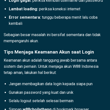
Login gagal:
periksa kembali username dan password
Lambat loading:
periksa koneksi internet
Error sementara:
tunggu beberapa menit lalu coba
kembali
Sebagian besar masalah ini bersifat sementara dan tidak
mempengaruhi akun.
Tips Menjaga Keamanan Akun saat Login
Keamanan akun adalah tanggung jawab bersama antara
sistem dan pemain. Untuk menjaga akun W88 Indonesia
tetap aman, lakukan hal berikut:
Jangan membagikan data login kepada siapa pun
Gunakan password yang kuat dan unik
Selalu logout setelah selesai bermain
Simpan
w88choilathang
di bookmark browser