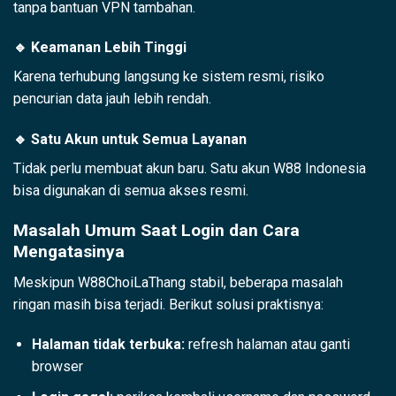
tanpa bantuan VPN tambahan.
🔹 Keamanan Lebih Tinggi
Karena terhubung langsung ke sistem resmi, risiko
pencurian data jauh lebih rendah.
🔹 Satu Akun untuk Semua Layanan
Tidak perlu membuat akun baru. Satu akun W88 Indonesia
bisa digunakan di semua akses resmi.
Masalah Umum Saat Login dan Cara
Mengatasinya
Meskipun W88ChoiLaThang stabil, beberapa masalah
ringan masih bisa terjadi. Berikut solusi praktisnya:
Halaman tidak terbuka:
refresh halaman atau ganti
browser