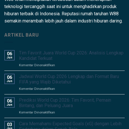
teknologi tercanggih saat ini untuk menghadirkan produk
hiburan terbaik di Indonesia. Reputasi rumah taruhan W88
semakin merambah lebih jauh dalam industri hiburan daring.
ARTIKEL BARU
Tim Favorit Juara World Cup 2026: Analisis Lengkap
06
Jun
Kandidat Terkuat
pada
Komentar Dinonaktifkan
Tim
Favorit
Jadwal World Cup 2026 Lengkap dan Format Baru
06
Juara
Jun
FIFA yang Wajib Diketahui
World
pada
Komentar Dinonaktifkan
Cup
Jadwal
2026:
World
Prediksi World Cup 2026: Tim Favorit, Pemain
Analisis
06
Cup
Lengkap
Jun
Bintang, dan Peluang Juara
2026
Kandidat
pada
Komentar Dinonaktifkan
Lengkap
Terkuat
Prediksi
dan
World
Cara Memahami Expected Goals (xG) dengan Lebih
Format
03
Cup
Baru
Jun