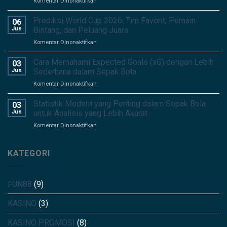
pada
Komentar Dinonaktifkan
Cup
Jadwal
2026:
World
Prediksi World Cup 2026: Tim Favorit, Pemain
Analisis
06
Cup
Lengkap
Jun
Bintang, dan Peluang Juara
2026
Kandidat
pada
Komentar Dinonaktifkan
Lengkap
Terkuat
Prediksi
dan
World
Cara Memahami Expected Goals (xG) dengan Lebih
Format
03
Cup
Baru
Jun
Sederhana dalam Sepak Bola
2026:
FIFA
pada
Komentar Dinonaktifkan
Tim
yang
Cara
Favorit,
Wajib
Memahami
Statistik Modern yang Penting dalam Sepak Bola
Pemain
03
Diketahui
Expected
Bintang,
Jun
untuk Analisis yang Lebih Akurat
Goals
dan
pada
Komentar Dinonaktifkan
(xG)
Peluang
Statistik
dengan
Juara
Modern
Lebih
yang
KATEGORI
Sederhana
Penting
dalam
dalam
Sepak
Sepak
Bola
FUN88
(9)
Bola
untuk
KASINO
(3)
Analisis
yang
Lebih
KASINO PROMOSI
(8)