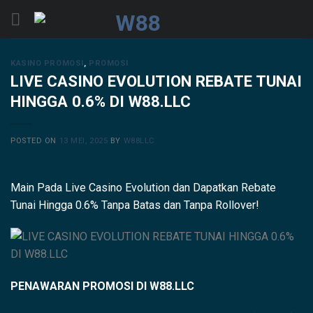
Skip
to
content
KASINO PROMOSI
,
PROMOSI
LIVE CASINO EVOLUTION REBATE TUNAI
HINGGA 0.6% DI W88.LLC
POSTED ON
13 MEI, 2025
BY
W88LLC
Main Pada Live Casino Evolution dan Dapatkan Rebate
Tunai Hingga 0.6% Tanpa Batas dan Tanpa Rollover!
PENAWARAN PROMOSI DI W88.LLC