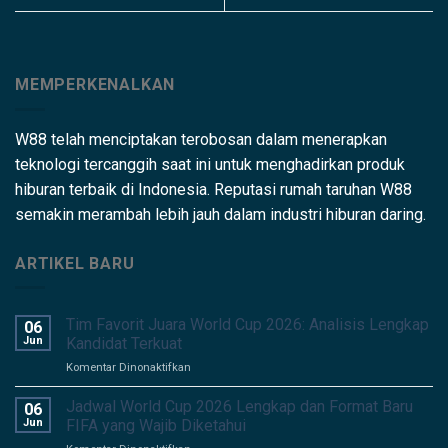
MEMPERKENALKAN
W88 telah menciptakan terobosan dalam menerapkan
teknologi tercanggih saat ini untuk menghadirkan produk
hiburan terbaik di Indonesia. Reputasi rumah taruhan W88
semakin merambah lebih jauh dalam industri hiburan daring.
ARTIKEL BARU
Tim Favorit Juara World Cup 2026: Analisis Lengkap
06
Jun
Kandidat Terkuat
pada
Komentar Dinonaktifkan
Tim
Favorit
Jadwal World Cup 2026 Lengkap dan Format Baru
06
Juara
Jun
FIFA yang Wajib Diketahui
World