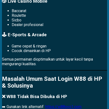
🎲 Live Casino Mobile
Baccarat
Roulette
Sicbo
Dealer profesional
🕹️ E-Sports & Arcade
Game cepat & ringan
Cocok dimainkan di HP
Semua permainan dioptimalkan untuk layar kecil tanpa
mengurangi kualitas.
Masalah Umum Saat Login W88 di HP
& Solusinya
❌ W88 Tidak Bisa Dibuka di HP
➡️ Gunakan link alternatif:
https://w88oyo1.com