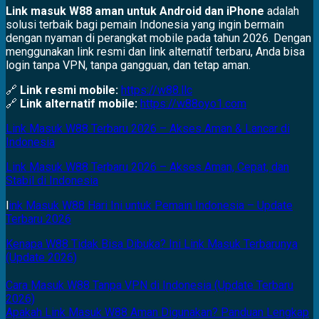
Link masuk W88 aman untuk Android dan iPhone
adalah
solusi terbaik bagi pemain Indonesia yang ingin bermain
dengan nyaman di perangkat mobile pada tahun 2026. Dengan
menggunakan link resmi dan link alternatif terbaru, Anda bisa
login tanpa VPN, tanpa gangguan, dan tetap aman.
🔗
Link resmi mobile:
https://w88.llc
🔗
Link alternatif mobile:
https://w88oyo1.com
Link Masuk W88 Terbaru 2026 – Akses Aman & Lancar di
Indonesia
Link Masuk W88 Terbaru 2026 – Akses Aman, Cepat, dan
Stabil di Indonesia
l
ink Masuk W88 Hari Ini untuk Pemain Indonesia – Update
Terbaru 2026
Kenapa W88 Tidak Bisa Dibuka? Ini Link Masuk Terbarunya
(Update 2026)
Cara Masuk W88 Tanpa VPN di Indonesia (Update Terbaru
2026)
Apakah Link Masuk W88 Aman Digunakan? Panduan Lengkap