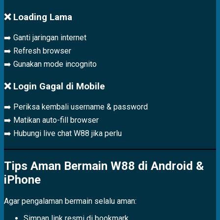
❌ Loading Lama
➡️ Ganti jaringan internet
➡️ Refresh browser
➡️ Gunakan mode incognito
❌ Login Gagal di Mobile
➡️ Periksa kembali username & password
➡️ Matikan auto-fill browser
➡️ Hubungi live chat W88 jika perlu
Tips Aman Bermain W88 di Android &
iPhone
Agar pengalaman bermain selalu aman:
Simpan link resmi di bookmark