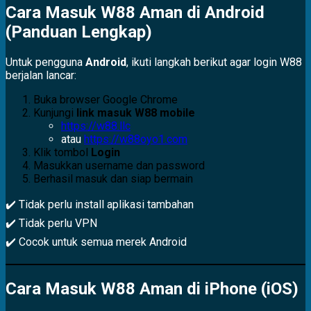
Cara Masuk W88 Aman di Android
(Panduan Lengkap)
Untuk pengguna
Android
, ikuti langkah berikut agar login W88
berjalan lancar:
Buka browser Google Chrome
Kunjungi
link masuk W88 mobile
https://w88.llc
atau
https://w88oyo1.com
Klik tombol
Login
Masukkan username dan password
Berhasil masuk dan siap bermain
✔️ Tidak perlu install aplikasi tambahan
✔️ Tidak perlu VPN
✔️ Cocok untuk semua merek Android
Cara Masuk W88 Aman di iPhone (iOS)