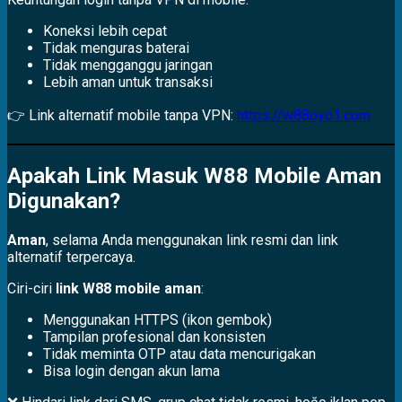
Koneksi lebih cepat
Tidak menguras baterai
Tidak mengganggu jaringan
Lebih aman untuk transaksi
👉 Link alternatif mobile tanpa VPN:
https://w88oyo1.com
Apakah Link Masuk W88 Mobile Aman
Digunakan?
Aman
, selama Anda menggunakan link resmi dan link
alternatif terpercaya.
Ciri-ciri
link W88 mobile aman
:
Menggunakan HTTPS (ikon gembok)
Tampilan profesional dan konsisten
Tidak meminta OTP atau data mencurigakan
Bisa login dengan akun lama