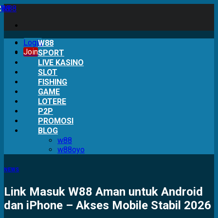
Skip
to
content
Login
W88
Join
SPORT
LIVE KASINO
SLOT
FISHING
GAME
LOTERE
P2P
PROMOSI
BLOG
w88
w88oyo
NEWS
Link Masuk W88 Aman untuk Android
dan iPhone – Akses Mobile Stabil 2026