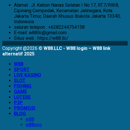
Alamat : Jl. Kebon Nanas Selatan I No.17, RT.7/RW.8,
Cipinang Cempedak, Kecamatan Jatinegara, Kota
Jakarta Timur, Daerah Khusus Ibukota Jakarta 13340,
Indonesia
saluran telepon : +6282244754158
E-mail: w88llc@gmail.com
Situs web : https://w88.llc/
Copyright @2026 ©
W88.LLC - W88 login – W88 link
alternatif 2025
W88
SPORT
LIVE KASINO
SLOT
FISHING
GAME
LOTERE
P2P
PROMOSI
BLOG
w88
w88oyo