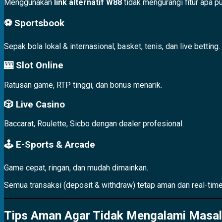
Menggunakan
link alternatif W88
tidak mengurangi fitur apa pu
⚽ Sportsbook
Sepak bola lokal & internasional, basket, tenis, dan live betting.
🎰 Slot Online
Ratusan game, RTP tinggi, dan bonus menarik.
🎲 Live Casino
Baccarat, Roulette, Sicbo dengan dealer profesional.
🕹️ E-Sports & Arcade
Game cepat, ringan, dan mudah dimainkan.
Semua transaksi (deposit & withdraw) tetap aman dan real-time
Tips Aman Agar Tidak Mengalami Masal