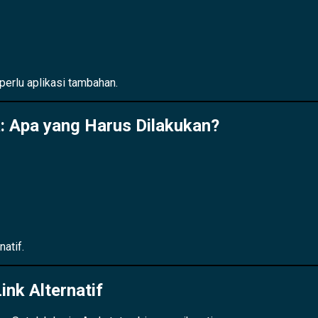
erlu aplikasi tambahan.
: Apa yang Harus Dilakukan?
atif.
nk Alternatif