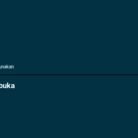
unakan.
ibuka