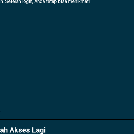
n. Setelah login, Anda tetap bisa menikmati:
.
ah Akses Lagi