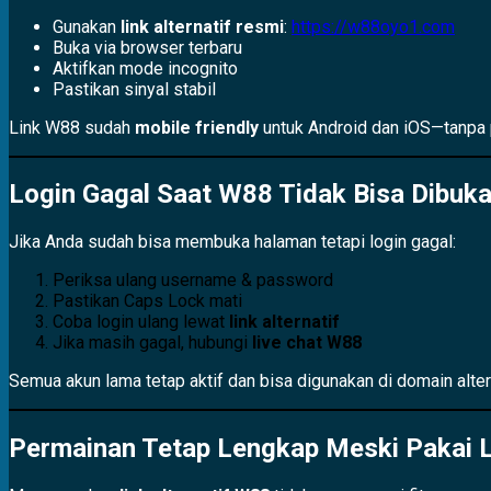
Gunakan
link alternatif resmi
:
https://w88oyo1.com
Buka via browser terbaru
Aktifkan mode incognito
Pastikan sinyal stabil
Link W88 sudah
mobile friendly
untuk Android dan iOS—tanpa p
Login Gagal Saat W88 Tidak Bisa Dibuka
Jika Anda sudah bisa membuka halaman tetapi login gagal:
Periksa ulang username & password
Pastikan Caps Lock mati
Coba login ulang lewat
link alternatif
Jika masih gagal, hubungi
live chat W88
Semua akun lama tetap aktif dan bisa digunakan di domain altern
Permainan Tetap Lengkap Meski Pakai Li