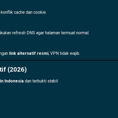
konflik cache dan cookie.
 lakukan refresh DNS agar halaman termuat normal.
engan
link alternatif resmi
, VPN tidak wajib.
if (2026)
in Indonesia
dan terbukti stabil: