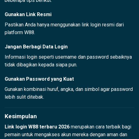
beberapa tips berikut.
Gunakan Link Resmi
Pastikan Anda hanya menggunakan link login resmi dari
platform W88.
Jangan Berbagi Data Login
Informasi login seperti username dan password sebaiknya
tidak dibagikan kepada siapa pun.
Gunakan Password yang Kuat
Gunakan kombinasi huruf, angka, dan simbol agar password
lebih sulit ditebak.
Kesimpulan
Link login W88 terbaru 2026
merupakan cara terbaik bagi
pemain untuk mengakses akun mereka dengan aman dan