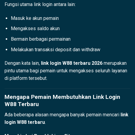
Fungsi utama link login antara lain:
Masuk ke akun pemain
Mengakses saldo akun
Bermain berbagai permainan
Melakukan transaksi deposit dan withdraw
Dengan kata lain,
link login W88 terbaru 2026
merupakan
pintu utama bagi pemain untuk mengakses seluruh layanan
di platform tersebut.
Mengapa Pemain Membutuhkan Link Login
W88 Terbaru
Ada beberapa alasan mengapa banyak pemain mencari
link
login W88 terbaru
.