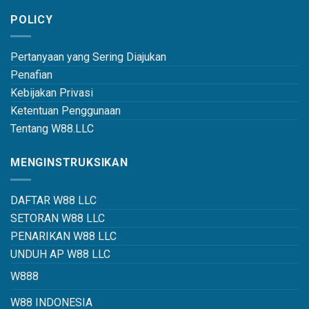
POLICY
Pertanyaan yang Sering Diajukan
Penafian
Kebijakan Privasi
Ketentuan Penggunaan
Tentang W88.LLC
MENGINSTRUKSIKAN
DAFTAR W88 LLC
SETORAN W88 LLC
PENARIKAN W88 LLC
UNDUH AP W88 LLC
W888
W88 INDONESIA