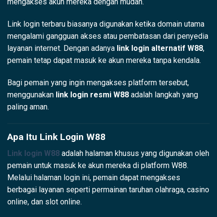
mengakses akun mereka dengan mudah.
Link login terbaru biasanya digunakan ketika domain utama
mengalami gangguan akses atau pembatasan dari penyedia
layanan internet. Dengan adanya
link login alternatif W88
,
pemain tetap dapat masuk ke akun mereka tanpa kendala.
Bagi pemain yang ingin mengakses platform tersebut,
menggunakan
link login resmi W88
adalah langkah yang
paling aman.
Apa Itu Link Login W88
Link login W88
adalah halaman khusus yang digunakan oleh
pemain untuk masuk ke akun mereka di platform W88.
Melalui halaman login ini, pemain dapat mengakses
berbagai layanan seperti permainan taruhan olahraga, casino
online, dan slot online.