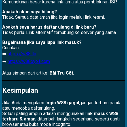
Kemungkinan besar karena link lama atau pemblokiran ISP.
Apakah akun saya hilang?
Tidak. Semua data aman jika login melalui link resmi.
Apakah saya harus daftar ulang di link baru?
Tidak perlu. Link alternatif terhubung ke server yang sama.
Bagaimana jika saya lupa link masuk?
Gunakan:
➡️
https://w88.llc
➡️
https://w88oyo1.com
Atau simpan dari artikel
Bài Trụ Cột
.
Kesimpulan
Jika Anda mengalami
login W88 gagal
, jangan terburu panik
atau mencoba daftar ulang.
Solusi paling ampuh adalah menggunakan
link masuk W88
terbaru & aman
, ditambah langkah sederhana seperti ganti
browser atau buka mode incognito.