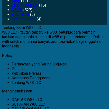
LINK
(11)
Bola
Bol
LINK W88 NEW
(15)
untuk
NEWS
(527)
Analis
PROMOSI
(5)
yang
SPORT-HOME
(4)
Lebih
Akurat
Tentang Kami W88.LLC
W88.LLC - tautan terbaru ke w88, petunjuk cara bermain
taruhan sepak bola, kasino di w88 di pasar Indonesia. Daftar
w88 untuk menerima banyak promosi hebat bagi anggota di
Indonesia.
Policy
Pertanyaan yang Sering Diajukan
Penafian
Kebijakan Privasi
Ketentuan Penggunaan
Tentang W88.LLC
Menginstruksikan
DAFTAR W88 LLC
SETORAN W88 LLC
PENARIKAN W88 LLC