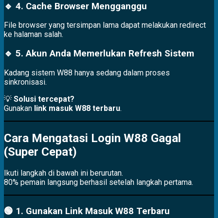
🔹 4. Cache Browser Mengganggu
File browser yang tersimpan lama dapat melakukan redirect
ke halaman salah.
🔹 5. Akun Anda Memerlukan Refresh Sistem
Kadang sistem W88 hanya sedang dalam proses
sinkronisasi.
💡
Solusi tercepat?
Gunakan
link masuk W88 terbaru
.
Cara Mengatasi Login W88 Gagal
(Super Cepat)
Ikuti langkah di bawah ini berurutan.
80% pemain langsung berhasil setelah langkah pertama.
🟢 1. Gunakan Link Masuk W88 Terbaru