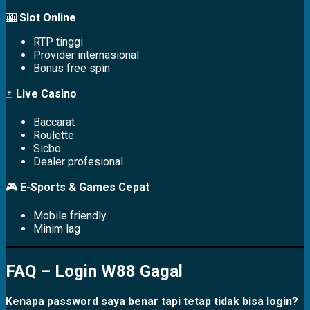
🎰
Slot Online
RTP tinggi
Provider internasional
Bonus free spin
🃏
Live Casino
Baccarat
Roulette
Sicbo
Dealer profesional
🎮
E-Sports & Games Cepat
Mobile friendly
Minim lag
FAQ – Login W88 Gagal
Kenapa password saya benar tapi tetap tidak bisa login?