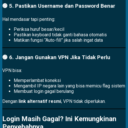
🟢 5. Pastikan Username dan Password Benar
Hal mendasar tapi penting:
Periksa huruf besar/kecil
Pastikan keyboard tidak ganti bahasa otomatis
Matikan fungsi “Auto-fill” jika salah ingat data
🟢 6. Jangan Gunakan VPN Jika Tidak Perlu
VPN bisa:
Memperlambat koneksi
Mengambil IP negara lain yang bisa memicu flag sistem
Membuat login gagal berulang
Dengan
link alternatif resmi
, VPN tidak diperlukan.
Login Masih Gagal? Ini Kemungkinan
Penyebabnya