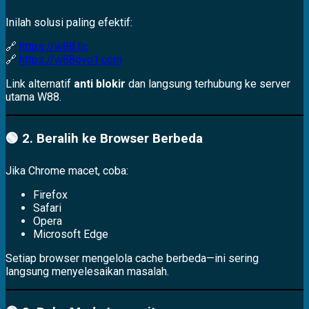
Inilah solusi paling efektif:
🔗
https://w88.llc
🔗
https://w88oyo1.com
Link alternatif
anti blokir
dan langsung terhubung ke server
utama W88.
🟢 2. Beralih ke Browser Berbeda
Jika Chrome macet, coba:
Firefox
Safari
Opera
Microsoft Edge
Setiap browser mengelola cache berbeda—ini sering
langsung menyelesaikan masalah.