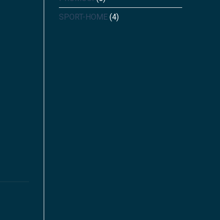
SPORT-HOME
(4)