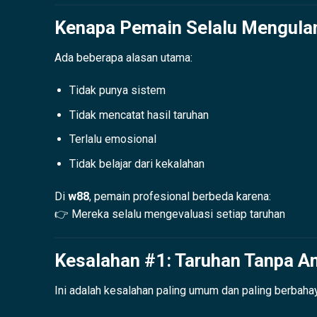
Kenapa Pemain Selalu Mengula
Ada beberapa alasan utama:
Tidak punya sistem
Tidak mencatat hasil taruhan
Terlalu emosional
Tidak belajar dari kekalahan
Di
w88
, pemain profesional berbeda karena:
👉 Mereka selalu mengevaluasi setiap taruhan
Kesalahan #1: Taruhan Tanpa An
Ini adalah kesalahan paling umum dan paling berbaha