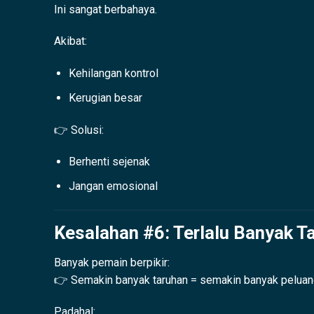
Ini sangat berbahaya.
Akibat:
Kehilangan kontrol
Kerugian besar
👉 Solusi:
Berhenti sejenak
Jangan emosional
Kesalahan #6: Terlalu Banyak T
Banyak pemain berpikir:
👉 Semakin banyak taruhan = semakin banyak pelua
Padahal: