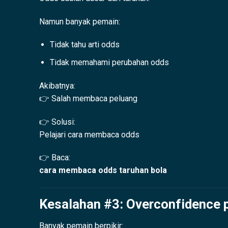
Namun banyak pemain:
Tidak tahu arti odds
Tidak memahami perubahan odds
Akibatnya:
👉 Salah membaca peluang
👉 Solusi:
Pelajari cara membaca odds
👉 Baca:
cara membaca odds taruhan bola
Kesalahan #3: Overconfidence 
Banyak pemain berpikir: