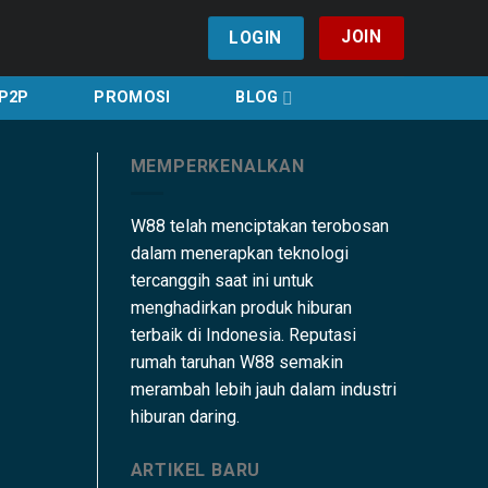
JOIN
LOGIN
P2P
PROMOSI
BLOG
MEMPERKENALKAN
W88 telah menciptakan terobosan
dalam menerapkan teknologi
tercanggih saat ini untuk
menghadirkan produk hiburan
terbaik di Indonesia. Reputasi
rumah taruhan W88 semakin
merambah lebih jauh dalam industri
hiburan daring.
ARTIKEL BARU