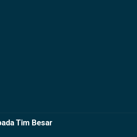
pada Tim Besar