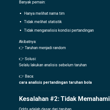
Banyak pemain:
Hanya melihat nama tim
Tidak melihat statistik
Tidak menganalisis kondisi pertandingan
Akibatnya:
👉 Taruhan menjadi random
👉 Solusi:
Selalu lakukan analisis sebelum taruhan
👉 Baca:
cara analisis pertandingan taruhan bola
Kesalahan #2: Tidak Memahami
Odds adalah dasar dari taruhan.