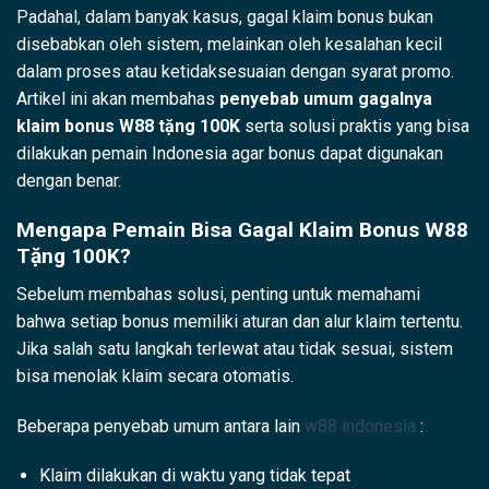
Padahal, dalam banyak kasus, gagal klaim bonus bukan
disebabkan oleh sistem, melainkan oleh kesalahan kecil
dalam proses atau ketidaksesuaian dengan syarat promo.
Artikel ini akan membahas
penyebab umum gagalnya
klaim bonus W88 tặng 100K
serta solusi praktis yang bisa
dilakukan pemain Indonesia agar bonus dapat digunakan
dengan benar.
Mengapa Pemain Bisa Gagal Klaim Bonus W88
Tặng 100K?
Sebelum membahas solusi, penting untuk memahami
bahwa setiap bonus memiliki aturan dan alur klaim tertentu.
Jika salah satu langkah terlewat atau tidak sesuai, sistem
bisa menolak klaim secara otomatis.
Beberapa penyebab umum antara lain
w88 indonesia
:
Klaim dilakukan di waktu yang tidak tepat