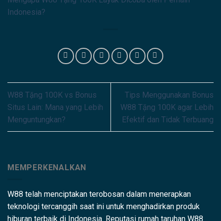
Indonesia?
W88 Tặng 100K vs Bonus
Tips Menggunakan Bonus
Situs Lain: Mana yang Lebih
W88 Tặng 100K agar Lebih
Menguntungkan?
Efektif dan Tidak Terbuang
MEMPERKENALKAN
W88 telah menciptakan terobosan dalam menerapkan
teknologi tercanggih saat ini untuk menghadirkan produk
hiburan terbaik di Indonesia. Reputasi rumah taruhan W88