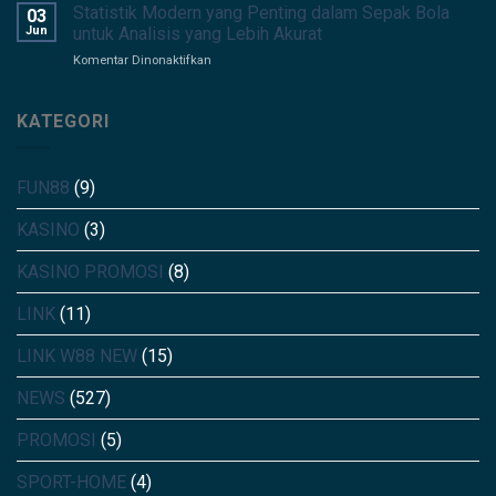
Memahami
Statistik Modern yang Penting dalam Sepak Bola
Pemain
03
Diketahui
Expected
Bintang,
Jun
untuk Analisis yang Lebih Akurat
Goals
dan
pada
Komentar Dinonaktifkan
(xG)
Peluang
Statistik
dengan
Juara
Modern
Lebih
yang
KATEGORI
Sederhana
Penting
dalam
dalam
Sepak
Sepak
Bola
FUN88
(9)
Bola
untuk
KASINO
(3)
Analisis
yang
Lebih
KASINO PROMOSI
(8)
Akurat
LINK
(11)
LINK W88 NEW
(15)
NEWS
(527)
PROMOSI
(5)
SPORT-HOME
(4)