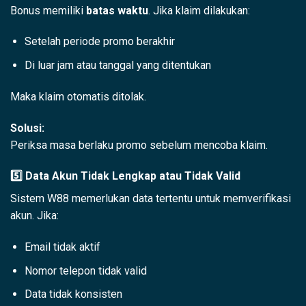
Bonus memiliki
batas waktu
. Jika klaim dilakukan:
Setelah periode promo berakhir
Di luar jam atau tanggal yang ditentukan
Maka klaim otomatis ditolak.
Solusi:
Periksa masa berlaku promo sebelum mencoba klaim.
5️⃣ Data Akun Tidak Lengkap atau Tidak Valid
Sistem W88 memerlukan data tertentu untuk memverifikasi
akun. Jika:
Email tidak aktif
Nomor telepon tidak valid
Data tidak konsisten