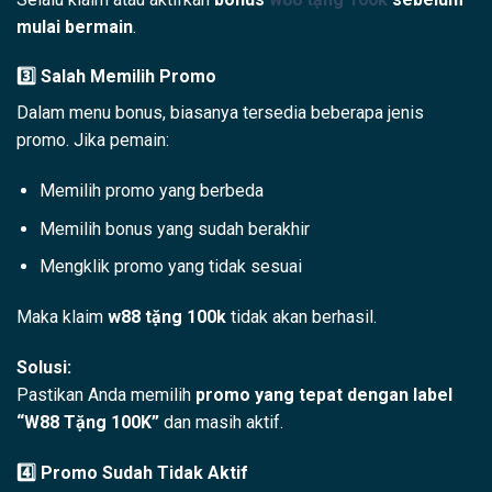
mulai bermain
.
3️⃣ Salah Memilih Promo
Dalam menu bonus, biasanya tersedia beberapa jenis
promo. Jika pemain:
Memilih promo yang berbeda
Memilih bonus yang sudah berakhir
Mengklik promo yang tidak sesuai
Maka klaim
w88 tặng 100k
tidak akan berhasil.
Solusi:
Pastikan Anda memilih
promo yang tepat dengan label
“W88 Tặng 100K”
dan masih aktif.
4️⃣ Promo Sudah Tidak Aktif