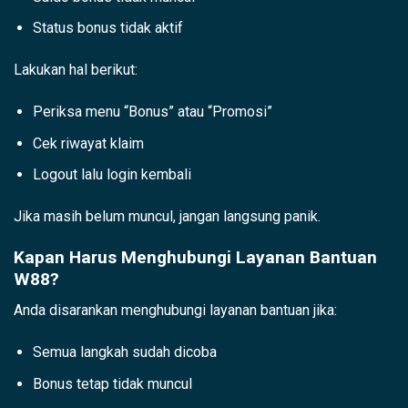
Status bonus tidak aktif
Lakukan hal berikut:
Periksa menu “Bonus” atau “Promosi”
Cek riwayat klaim
Logout lalu login kembali
Jika masih belum muncul, jangan langsung panik.
Kapan Harus Menghubungi Layanan Bantuan
W88?
Anda disarankan menghubungi layanan bantuan jika:
Semua langkah sudah dicoba
Bonus tetap tidak muncul