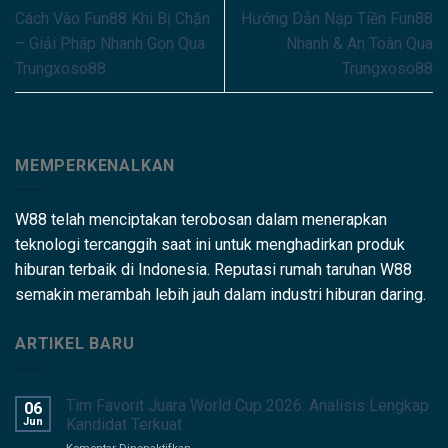
Cách Vào Fun88 Khi Bị Chặn
Hướng Dẫn Nạp Tiền Fun88
– Giải Pháp Nhanh Gọn Qua
Nhanh & An Toàn Qua
Trungxoso88
Trungxoso88
MEMPERKENALKAN
W88 telah menciptakan terobosan dalam menerapkan
teknologi tercanggih saat ini untuk menghadirkan produk
hiburan terbaik di Indonesia. Reputasi rumah taruhan W88
semakin merambah lebih jauh dalam industri hiburan daring.
ARTIKEL BARU
Tim Favorit Juara World Cup 2026: Analisis Lengkap
06
Jun
Kandidat Terkuat
pada