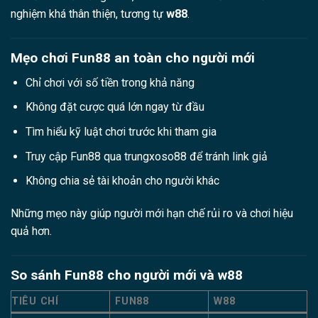
nghiệm khá thân thiện, tương tự
w88
.
Mẹo chơi Fun88 an toàn cho người mới
Chỉ chơi với số tiền trong khả năng
Không đặt cược quá lớn ngay từ đầu
Tìm hiểu kỹ luật chơi trước khi tham gia
Truy cập Fun88 qua trungxoso88 để tránh link giả
Không chia sẻ tài khoản cho người khác
Những mẹo này giúp người mới hạn chế rủi ro và chơi hiệu
quả hơn.
So sánh Fun88 cho người mới và w88
TIÊU CHÍ
FUN88
W88