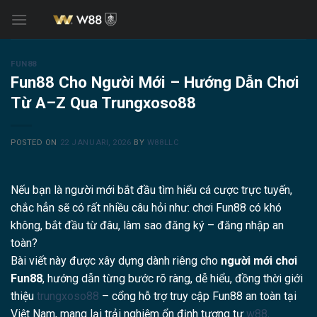
Skip
to
content
FUN88
Fun88 Cho Người Mới – Hướng Dẫn Chơi
Từ A–Z Qua Trungxoso88
POSTED ON
22 JANUARI, 2026
BY
W88LLC
Nếu bạn là người mới bắt đầu tìm hiểu cá cược trực tuyến,
chắc hẳn sẽ có rất nhiều câu hỏi như: chơi Fun88 có khó
không, bắt đầu từ đâu, làm sao đăng ký – đăng nhập an
toàn?
Bài viết này được xây dựng dành riêng cho
người mới chơi
Fun88
, hướng dẫn từng bước rõ ràng, dễ hiểu, đồng thời giới
thiệu
trungxoso88
– cổng hỗ trợ truy cập Fun88 an toàn tại
Việt Nam, mang lại trải nghiệm ổn định tương tự
w88
.