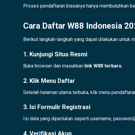
Proses pendaftaran biasanya hanya membutuhkan beb
Cara Daftar W88 Indonesia 2
Berikut langkah-langkah yang dapat dilakukan untuk
1. Kunjungi Situs Resmi
Buka browser dan masukkan
link W88 terbaru
.
2. Klik Menu Daftar
Setelah halaman utama terbuka, klik menu pendaftara
3. Isi Formulir Registrasi
Isi data yang diperlukan seperti username, password,
4. Verifikasi Akun