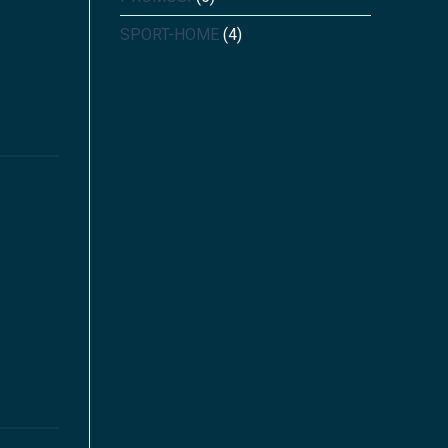
SPORT-HOME
(4)