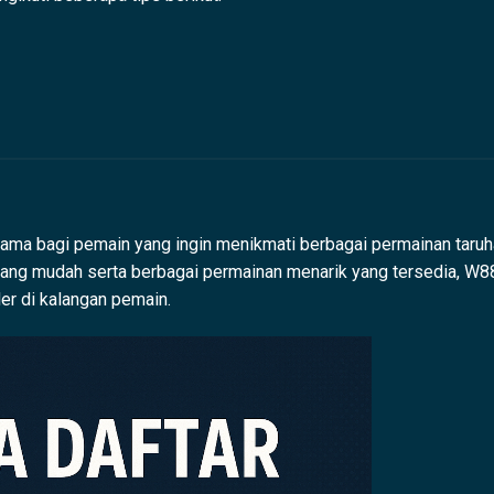
ama bagi pemain yang ingin menikmati berbagai permainan taru
yang mudah serta berbagai permainan menarik yang tersedia, W8
ler di kalangan pemain.