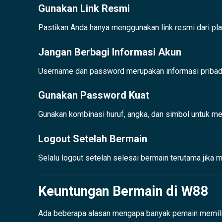
Gunakan Link Resmi
Pastikan Anda hanya menggunakan link resmi dari pl
Jangan Berbagi Informasi Akun
Username dan password merupakan informasi pribadi 
Gunakan Password Kuat
Gunakan kombinasi huruf, angka, dan simbol untuk m
Logout Setelah Bermain
Selalu logout setelah selesai bermain terutama jik
Keuntungan Bermain di W88
Ada beberapa alasan mengapa banyak pemain memili