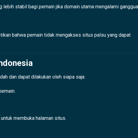
g lebih stabil bagi pemain jika domain utama mengalami ganggua
tikan bahwa pemain tidak mengakses situs palsu yang dapat
ndonesia
ah dan dapat dilakukan oleh siapa saja.
 pemain.
x untuk membuka halaman situs.