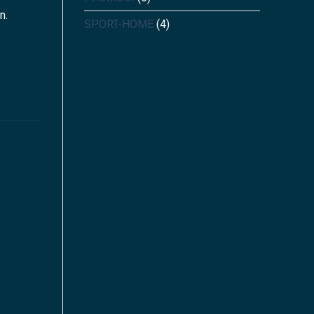
n.
SPORT-HOME
(4)