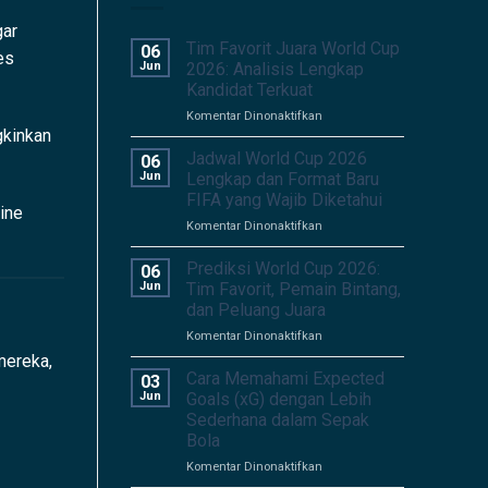
ar
Tim Favorit Juara World Cup
06
es
Jun
2026: Analisis Lengkap
Kandidat Terkuat
pada
Komentar Dinonaktifkan
gkinkan
Tim
Favorit
Jadwal World Cup 2026
06
Juara
Jun
Lengkap dan Format Baru
World
FIFA yang Wajib Diketahui
Cup
line
pada
Komentar Dinonaktifkan
2026:
Jadwal
Analisis
World
Lengkap
Prediksi World Cup 2026:
06
Cup
Kandidat
Jun
Tim Favorit, Pemain Bintang,
2026
Terkuat
dan Peluang Juara
Lengkap
pada
Komentar Dinonaktifkan
dan
Prediksi
Format
mereka,
World
Baru
Cara Memahami Expected
03
Cup
FIFA
Jun
Goals (xG) dengan Lebih
2026:
yang
Sederhana dalam Sepak
Tim
Wajib
Bola
Favorit,
Diketahui
Pemain
pada
Komentar Dinonaktifkan
Bintang,
Cara