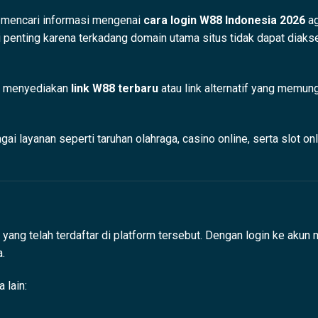
g mencari informasi mengenai
cara login W88 Indonesia 2026
ag
penting karena terkadang domain utama situs tidak dapat diaks
ya menyediakan
link W88 terbaru
atau link alternatif yang memun
i layanan seperti taruhan olahraga, casino online, serta slot on
ng telah terdaftar di platform tersebut. Dengan login ke akun 
.
 lain: