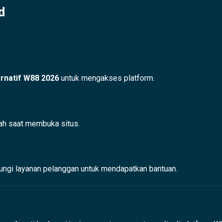
d
ternatif W88 2026
untuk mengakses platform.
h saat membuka situs.
ungi layanan pelanggan untuk mendapatkan bantuan.