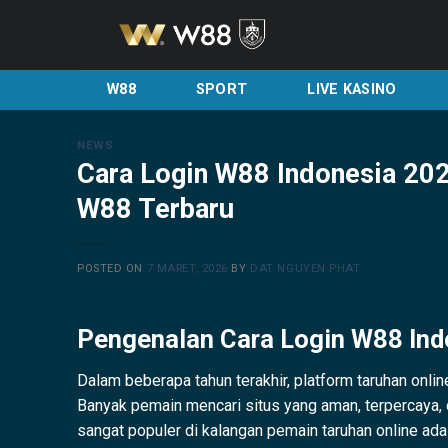
Skip
to
content
W88
SPORT
LIVE KASINO
NEWS
Cara Login W88 Indonesia 20
W88 Terbaru
POSTED ON
7 MARET, 2026
BY
DAT NGUYEN PHAT
Pengenalan Cara Login W88 Ind
Dalam beberapa tahun terakhir, platform taruhan onl
Banyak pemain mencari situs yang aman, terpercaya,
sangat populer di kalangan pemain taruhan online ad