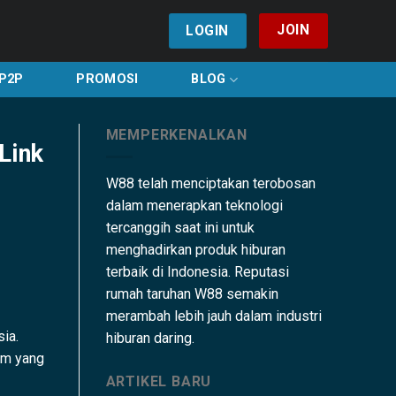
JOIN
LOGIN
P2P
PROMOSI
BLOG
MEMPERKENALKAN
Link
W88 telah menciptakan terobosan
dalam menerapkan teknologi
tercanggih saat ini untuk
menghadirkan produk hiburan
terbaik di Indonesia. Reputasi
rumah taruhan W88 semakin
merambah lebih jauh dalam industri
ia.
hiburan daring.
rm yang
ARTIKEL BARU