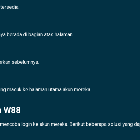
 tersedia.
nya berada di bagian atas halaman.
arkan sebelumnya.
sung masuk ke halaman utama akun mereka.
n W88
mencoba login ke akun mereka. Berikut beberapa solusi yang da