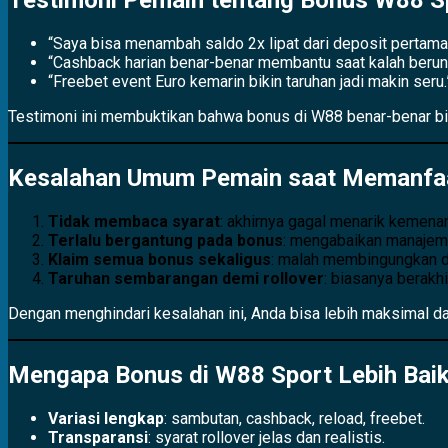
Testimoni Pemain tentang Bonus W88 S
“Saya bisa menambah saldo 2x lipat dari deposit pertama,
“Cashback harian benar-benar membantu saat kalah berunt
“Freebet event Euro kemarin bikin taruhan jadi makin seru.
Testimoni ini membuktikan bahwa bonus di W88 benar-benar bi
Kesalahan Umum Pemain saat Memanfa
Tidak membaca syarat
: akhirnya gagal menarik kemena
Terlalu bergantung pada bonus
: mengabaikan manajeme
Klaim semua bonus sekaligus
: malah membingungkan dir
Taruhan sembarangan demi rollover
: biasanya berakhir
Dengan menghindari kesalahan ini, Anda bisa lebih maksimal 
Mengapa Bonus di W88 Sport Lebih Bai
Variasi lengkap
: sambutan, cashback, reload, freebet.
Transparansi
: syarat rollover jelas dan realistis.