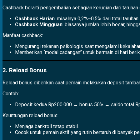
Cashback berarti pengembalian sebagian kerugian dari taruhan 
Cashback Harian
: misalnya 0,2%–0,5% dari total taruhan 
Cashback Mingguan
: biasanya jumlah lebih besar, hingga
Manfaat cashback:
Mengurangi tekanan psikologis saat mengalami kekalaha
Memberikan “modal cadangan” untuk bermain di hari berik
3. Reload Bonus
Reload bonus diberikan saat pemain melakukan deposit tambah
Contoh:
Deposit kedua Rp200.000 → bonus 50% → saldo total R
Keuntungan reload bonus:
Menjaga bankroll tetap stabil.
Cocok untuk pemain aktif yang rutin bertaruh di banyak pe