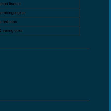
anpa lisensi
membingungkan
a terbatas
 sering error