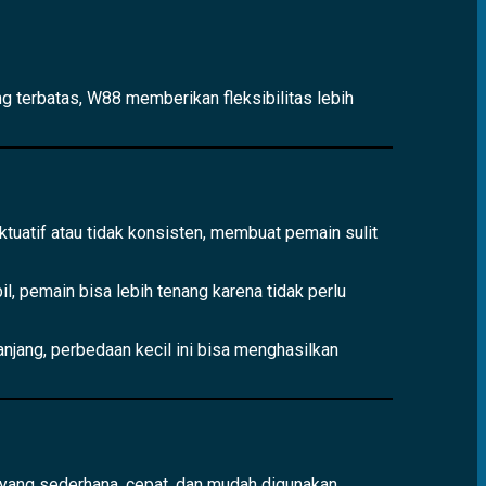
g terbatas, W88 memberikan fleksibilitas lebih
tuatif atau tidak konsisten, membuat pemain sulit
, pemain bisa lebih tenang karena tidak perlu
anjang, perbedaan kecil ini bisa menghasilkan
yang sederhana, cepat, dan mudah digunakan.