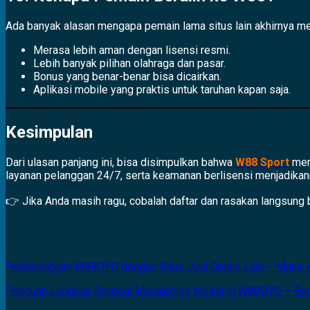
Ada banyak alasan mengapa pemain lama situs lain akhirnya m
Merasa lebih aman dengan lisensi resmi.
Lebih banyak pilihan olahraga dan pasar.
Bonus yang benar-benar bisa dicairkan.
Aplikasi mobile yang praktis untuk taruhan kapan saja.
Kesimpulan
Dari ulasan panjang ini, bisa disimpulkan bahwa
W88 Sport
memi
layanan pelanggan 24/7, serta keamanan berlisensi menjadikanny
👉 Jika Anda masih ragu, cobalah daftar dan rasakan langsun
Perbandingan W88OYO dengan Situs Judi Online Lain – Mana 
Panduan Lengkap Strategi Manajemen Modal di W88OYO – Be