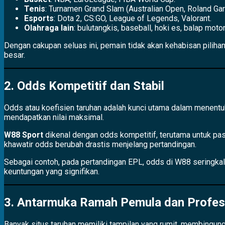
Tenis
: Turnamen Grand Slam (Australian Open, Roland Ga
Esports
: Dota 2, CS:GO, League of Legends, Valorant.
Olahraga lain
: bulutangkis, baseball, hoki es, balap moto
Dengan cakupan seluas ini, pemain tidak akan kehabisan piliha
besar.
2. Odds Kompetitif dan Stabil
Odds atau koefisien taruhan adalah kunci utama dalam menentu
mendapatkan nilai maksimal.
W88 Sport
dikenal dengan odds kompetitif, terutama untuk pas
khawatir odds berubah drastis menjelang pertandingan.
Sebagai contoh, pada pertandingan EPL, odds di W88 seringkali 
keuntungan yang signifikan.
3. Antarmuka Ramah Pemula dan Profes
Banyak situs taruhan memiliki tampilan yang rumit, membingun