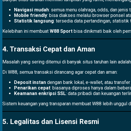
Navigasi mudah
: semua menu olahraga, odds, dan jenis ta
Mobile friendly
: bisa diakses melalui browser ponsel at
Statistik langsung
: tersedia data pertandingan, statisti
Kelebihan ini membuat
W88 Sport
bisa dinikmati baik oleh p
4. Transaksi Cepat dan Aman
Masalah yang sering ditemui di banyak situs taruhan lain adala
Di W88, semua transaksi dirancang agar cepat dan aman:
Deposit instan
dengan bank lokal, e-wallet, atau transfer 
Penarikan cepat
: biasanya diproses hanya dalam bebera
Keamanan enkripsi SSL
: data pribadi dan keuangan terli
Sistem keuangan yang transparan membuat W88 lebih unggul dib
5. Legalitas dan Lisensi Resmi