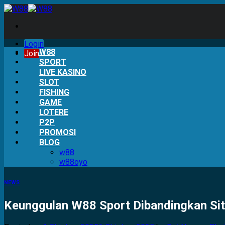
Skip
to
content
Login
W88
Join
SPORT
LIVE KASINO
SLOT
FISHING
GAME
LOTERE
P2P
PROMOSI
BLOG
w88
w88oyo
NEWS
Keunggulan W88 Sport Dibandingkan Sit