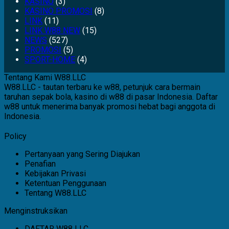
KASINO
(3)
dalam
dal
KASINO PROMOSI
(8)
Sepak
Sep
LINK
(11)
Bola
Bol
LINK W88 NEW
(15)
untuk
NEWS
(527)
Analis
PROMOSI
(5)
yang
SPORT-HOME
(4)
Lebih
Akurat
Tentang Kami W88.LLC
W88.LLC - tautan terbaru ke w88, petunjuk cara bermain
taruhan sepak bola, kasino di w88 di pasar Indonesia. Daftar
w88 untuk menerima banyak promosi hebat bagi anggota di
Indonesia.
Policy
Pertanyaan yang Sering Diajukan
Penafian
Kebijakan Privasi
Ketentuan Penggunaan
Tentang W88.LLC
Menginstruksikan
DAFTAR W88 LLC