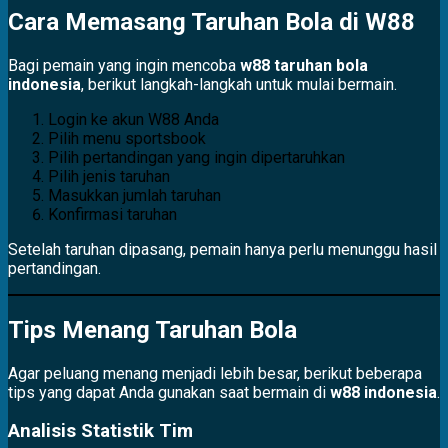
Cara Memasang Taruhan Bola di W88
Bagi pemain yang ingin mencoba
w88 taruhan bola
indonesia
, berikut langkah-langkah untuk mulai bermain.
Login ke akun W88 Anda
Pilih menu sportsbook
Pilih pertandingan yang ingin dipertaruhkan
Pilih jenis taruhan
Masukkan jumlah taruhan
Konfirmasi taruhan
Setelah taruhan dipasang, pemain hanya perlu menunggu hasil
pertandingan.
Tips Menang Taruhan Bola
Agar peluang menang menjadi lebih besar, berikut beberapa
tips yang dapat Anda gunakan saat bermain di
w88 indonesia
.
Analisis Statistik Tim