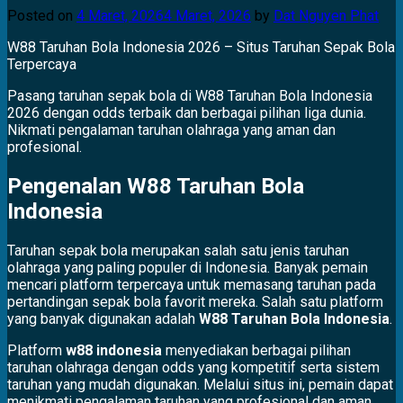
Posted on
4 Maret, 2026
4 Maret, 2026
by
Dat Nguyen Phat
W88 Taruhan Bola Indonesia 2026 – Situs Taruhan Sepak Bola
Terpercaya
Pasang taruhan sepak bola di W88 Taruhan Bola Indonesia
2026 dengan odds terbaik dan berbagai pilihan liga dunia.
Nikmati pengalaman taruhan olahraga yang aman dan
profesional.
Pengenalan W88 Taruhan Bola
Indonesia
Taruhan sepak bola merupakan salah satu jenis taruhan
olahraga yang paling populer di Indonesia. Banyak pemain
mencari platform terpercaya untuk memasang taruhan pada
pertandingan sepak bola favorit mereka. Salah satu platform
yang banyak digunakan adalah
W88 Taruhan Bola Indonesia
.
Platform
w88 indonesia
menyediakan berbagai pilihan
taruhan olahraga dengan odds yang kompetitif serta sistem
taruhan yang mudah digunakan. Melalui situs ini, pemain dapat
menikmati pengalaman taruhan yang profesional dan aman.