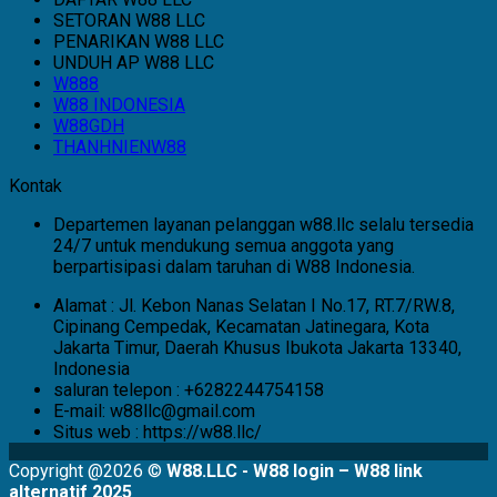
SETORAN W88 LLC
PENARIKAN W88 LLC
UNDUH AP W88 LLC
W888
W88 INDONESIA
W88GDH
THANHNIENW88
Kontak
Departemen layanan pelanggan w88.llc selalu tersedia
24/7 untuk mendukung semua anggota yang
berpartisipasi dalam taruhan di W88 Indonesia.
Alamat : Jl. Kebon Nanas Selatan I No.17, RT.7/RW.8,
Cipinang Cempedak, Kecamatan Jatinegara, Kota
Jakarta Timur, Daerah Khusus Ibukota Jakarta 13340,
Indonesia
saluran telepon : +6282244754158
E-mail: w88llc@gmail.com
Situs web : https://w88.llc/
Copyright @2026 ©
W88.LLC - W88 login – W88 link
alternatif 2025