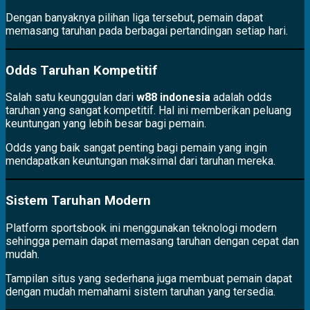
Dengan banyaknya pilihan liga tersebut, pemain dapat
memasang taruhan pada berbagai pertandingan setiap hari.
Odds Taruhan Kompetitif
Salah satu keunggulan dari
w88 indonesia
adalah odds
taruhan yang sangat kompetitif. Hal ini memberikan peluang
keuntungan yang lebih besar bagi pemain.
Odds yang baik sangat penting bagi pemain yang ingin
mendapatkan keuntungan maksimal dari taruhan mereka.
Sistem Taruhan Modern
Platform sportsbook ini menggunakan teknologi modern
sehingga pemain dapat memasang taruhan dengan cepat dan
mudah.
Tampilan situs yang sederhana juga membuat pemain dapat
dengan mudah memahami sistem taruhan yang tersedia.