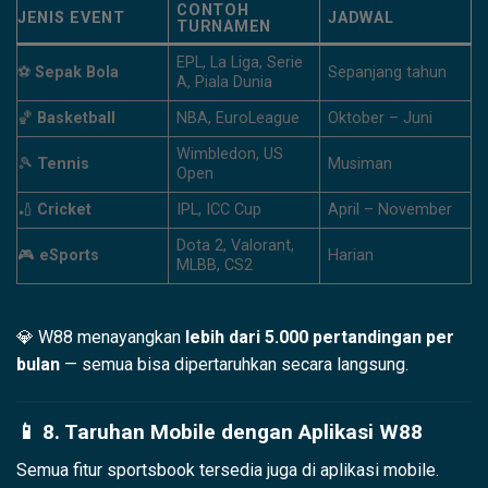
CONTOH
JENIS EVENT
JADWAL
TURNAMEN
EPL, La Liga, Serie
⚽
Sepak Bola
Sepanjang tahun
A, Piala Dunia
🏀
Basketball
NBA, EuroLeague
Oktober – Juni
Wimbledon, US
🎾
Tennis
Musiman
Open
🏏
Cricket
IPL, ICC Cup
April – November
Dota 2, Valorant,
🎮
eSports
Harian
MLBB, CS2
💎 W88 menayangkan
lebih dari 5.000 pertandingan per
bulan
— semua bisa dipertaruhkan secara langsung.
📱
8. Taruhan Mobile dengan Aplikasi W88
Semua fitur sportsbook tersedia juga di aplikasi mobile.