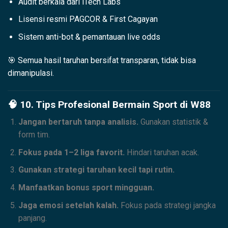
Audit berkala dari iTech Labs
Lisensi resmi PAGCOR & First Cagayan
Sistem anti-bot & pemantauan live odds
🎯 Semua hasil taruhan bersifat transparan, tidak bisa
dimanipulasi.
🧠
10. Tips Profesional Bermain Sport di W88
Jangan bertaruh tanpa analisis.
Gunakan statistik &
form tim.
Fokus pada 1–2 liga favorit.
Hindari taruhan acak.
Gunakan strategi taruhan kecil tapi rutin.
Manfaatkan bonus sport mingguan.
Jaga emosi setelah kalah.
Fokus pada strategi jangka
panjang.