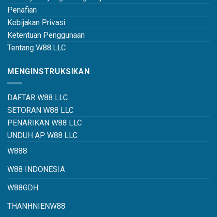
Penafian
Kebijakan Privasi
Ketentuan Penggunaan
Tentang W88.LLC
MENGINSTRUKSIKAN
DAFTAR W88 LLC
SETORAN W88 LLC
PENARIKAN W88 LLC
UNDUH AP W88 LLC
W888
W88 INDONESIA
W88GDH
THANHNIENW88