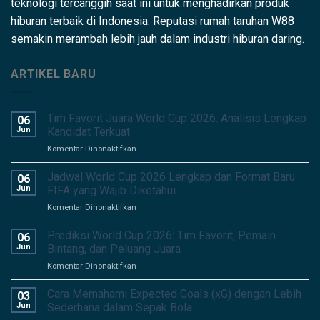
teknologi tercanggih saat ini untuk menghadirkan produk
hiburan terbaik di Indonesia. Reputasi rumah taruhan W88
semakin merambah lebih jauh dalam industri hiburan daring.
ARTIKEL BARU
Tim Favorit Juara World Cup 2026: Analisis Lengkap
06
Jun
Kandidat Terkuat
pada
Komentar Dinonaktifkan
Tim
Favorit
Jadwal World Cup 2026 Lengkap dan Format Baru
06
Juara
Jun
FIFA yang Wajib Diketahui
World
pada
Komentar Dinonaktifkan
Cup
Jadwal
2026:
World
Prediksi World Cup 2026: Tim Favorit, Pemain
Analisis
06
Cup
Lengkap
Jun
Bintang, dan Peluang Juara
2026
Kandidat
pada
Komentar Dinonaktifkan
Lengkap
Terkuat
Prediksi
dan
World
Cara Memahami Expected Goals (xG) dengan Lebih
Format
03
Cup
Baru
Jun
Sederhana dalam Sepak Bola
2026:
FIFA