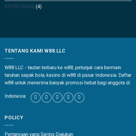
SPORT-HOME
(4)
TENTANG KAMI W88.LLC
W88.LLC - tautan terbaru ke w88, petunjuk cara bermain
taruhan sepak bola, kasino di w88 di pasar Indonesia. Daftar
w88 untuk menerima banyak promosi hebat bagi anggota di
Indonesia.
POLICY
Pertanyaan yang Sering Diajukan