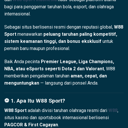
bagi para penggemar taruhan bola, esport, dan olahraga
internasional.
Sebagai situs berlisensi resmi dengan reputasi global,
W88
Sport
menawarkan
peluang taruhan paling kompetitif,
sistem keamanan tinggi, dan bonus eksklusif
untuk
pemain baru maupun profesional.
Baik Anda pecinta
Premier League, Liga Champions,
NBA, atau eSports seperti Dota 2 dan Valorant
, W88
memberikan pengalaman taruhan
aman, cepat, dan
menguntungkan
— langsung dari ponsel Anda.
⚽
1. Apa Itu W88 Sport?
W88 Sport
adalah divisi taruhan olahraga resmi dari
W88
,
situs kasino dan sportsbook internasional berlisensi
PAGCOR & First Cagayan
.