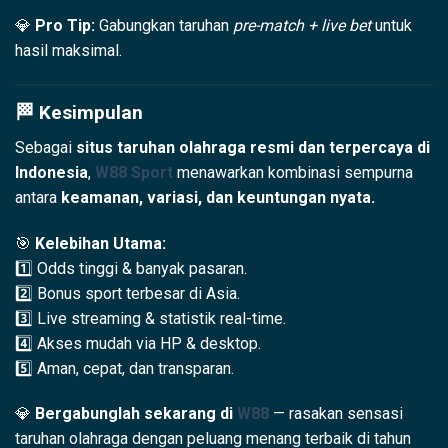
💎
Pro Tip:
Gabungkan taruhan
pre-match + live bet
untuk
hasil maksimal.
🏁
Kesimpulan
Sebagai
situs taruhan olahraga resmi dan terpercaya di
Indonesia
,
W88 Sport
menawarkan kombinasi sempurna
antara
keamanan, variasi, dan keuntungan nyata.
🎯
Kelebihan Utama:
1️⃣ Odds tinggi & banyak pasaran.
2️⃣ Bonus sport terbesar di Asia.
3️⃣ Live streaming & statistik real-time.
4️⃣ Akses mudah via HP & desktop.
5️⃣ Aman, cepat, dan transparan.
💎
Bergabunglah sekarang di
W88
— rasakan sensasi
taruhan olahraga dengan peluang menang terbaik di tahun