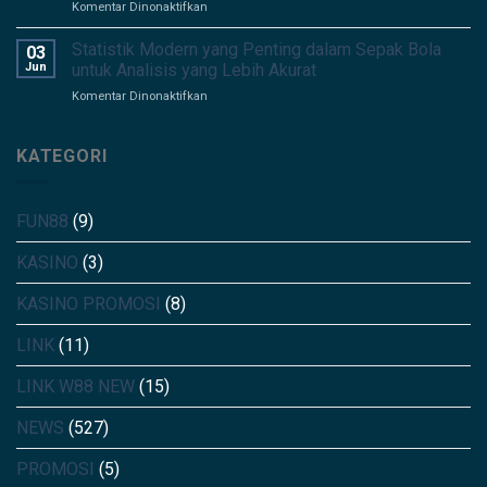
pada
Komentar Dinonaktifkan
Tim
yang
Cara
Favorit,
Wajib
Memahami
Statistik Modern yang Penting dalam Sepak Bola
Pemain
03
Diketahui
Expected
Bintang,
Jun
untuk Analisis yang Lebih Akurat
Goals
dan
pada
Komentar Dinonaktifkan
(xG)
Peluang
Statistik
dengan
Juara
Modern
Lebih
yang
KATEGORI
Sederhana
Penting
dalam
dalam
Sepak
Sepak
Bola
FUN88
(9)
Bola
untuk
KASINO
(3)
Analisis
yang
Lebih
KASINO PROMOSI
(8)
Akurat
LINK
(11)
LINK W88 NEW
(15)
NEWS
(527)
PROMOSI
(5)