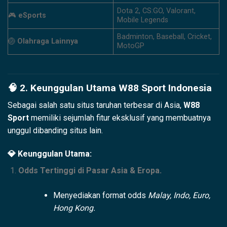
Dota 2, CS:GO, Valorant,
🎮
eSports
Mobile Legends
Badminton, Baseball, Cricket,
🏐
Olahraga Lainnya
MotoGP
🧠
2. Keunggulan Utama W88 Sport Indonesia
Sebagai salah satu situs taruhan terbesar di Asia,
W88
Sport
memiliki sejumlah fitur eksklusif yang membuatnya
unggul dibanding situs lain.
💎
Keunggulan Utama:
Odds Tertinggi di Pasar Asia & Eropa.
Menyediakan format odds
Malay, Indo, Euro,
Hong Kong.