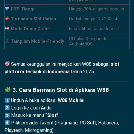
RTP Tinggi
Hingga 98% di game populer
Turnamen Slot Harian
Hadiah hingga Rp 200 juta
Mode Demo Gratis
Bisa latihan tanpa deposit
UI halus & ringan di
Tampilan Mobile-Friendly
Android/iOS
Semua keunggulan ini menjadikan W88 sebagai
slot
platform terbaik di Indonesia
tahun 2025.
3. Cara Bermain Slot di Aplikasi W88
Unduh & buka aplikasi
W88 Mobile
Login ke akun Anda
Masuk ke menu
“Slot”
Pilih provider favorit (Pragmatic, PG Soft, Habanero,
Playtech, Microgaming)