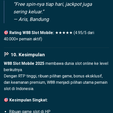
“Free spin-nya tiap hari, jackpot juga
sering keluar.”
—
Aris, Bandung
Rating W88 Slot Mobile:
★★★★★ (4.95/5 dari
40.000+ pemain aktif)
10. Kesimpulan
W88 Slot Mobile 2025
membawa dunia slot online ke level
berikutnya.
Dengan RTP tinggi, ribuan pilihan game, bonus eksklusif,
dan keamanan premium, W88 menjadi pilihan utama pemain
slot di Indonesia.
Kesimpulan Singkat:
Ribuan game slot di HP