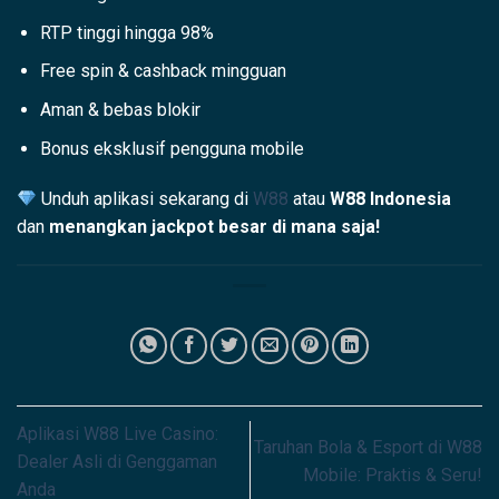
RTP tinggi hingga 98%
Free spin & cashback mingguan
Aman & bebas blokir
Bonus eksklusif pengguna mobile
Unduh aplikasi sekarang di
W88
atau
W88 Indonesia
dan
menangkan jackpot besar di mana saja!
Aplikasi W88 Live Casino:
Taruhan Bola & Esport di W88
Dealer Asli di Genggaman
Mobile: Praktis & Seru!
Anda