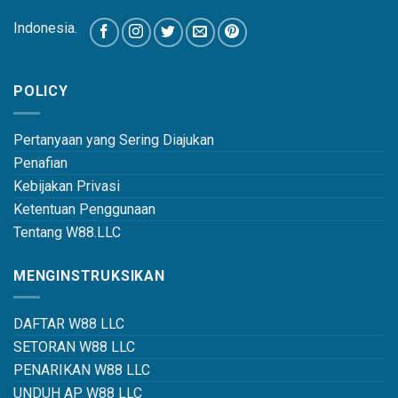
Indonesia.
POLICY
Pertanyaan yang Sering Diajukan
Penafian
Kebijakan Privasi
Ketentuan Penggunaan
Tentang W88.LLC
MENGINSTRUKSIKAN
DAFTAR W88 LLC
SETORAN W88 LLC
PENARIKAN W88 LLC
UNDUH AP W88 LLC