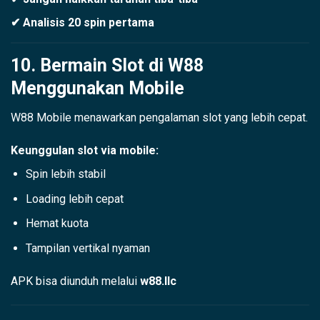
✔ Analisis 20 spin pertama
10. Bermain Slot di W88
Menggunakan Mobile
W88 Mobile menawarkan pengalaman slot yang lebih cepat.
Keunggulan slot via mobile:
Spin lebih stabil
Loading lebih cepat
Hemat kuota
Tampilan vertikal nyaman
APK bisa diunduh melalui
w88.llc