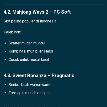
4.2. Mahjong Ways 2 – PG Soft
Slot paling populer di Indonesia.
Kelebihan:
Scatter mudah muncul
Kombinasi multiplier stabil
Cocok untuk modal kecil
4.3. Sweet Bonanza – Pragmatic
Simbol buah warna-warni
Free spin mudah didapat