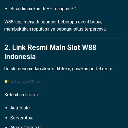
Bisa dimainkan di HP maupun PC
W88 juga menjadi sponsor beberapa event besar,
membuktikan reputasinya sebagai situs terpercaya.
2. Link Resmi Main Slot W88
Indonesia
Untuk menghindari akses diblokir, gunakan portal resmi:
https://w88.llc
Kelebihan link ini:
Anti-blokir
Server Asia
Akses tercepat