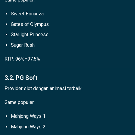
Sweet Bonanza
Gates of Olympus
Starlight Princess
Sugar Rush
RTP: 96%–97.5%
3.2. PG Soft
Provider slot dengan animasi terbaik.
Game populer:
Mahjong Ways 1
Mahjong Ways 2