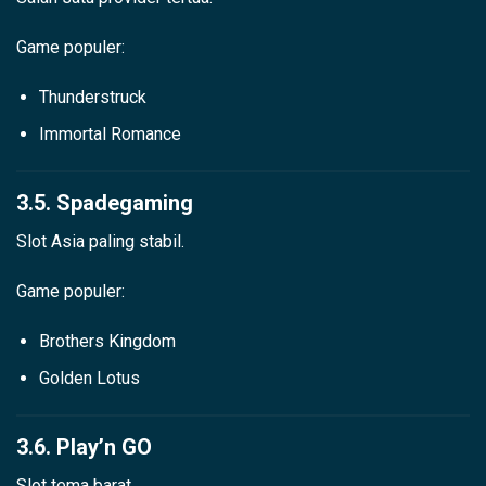
Game populer:
Thunderstruck
Immortal Romance
3.5. Spadegaming
Slot Asia paling stabil.
Game populer:
Brothers Kingdom
Golden Lotus
3.6. Play’n GO
Slot tema barat.