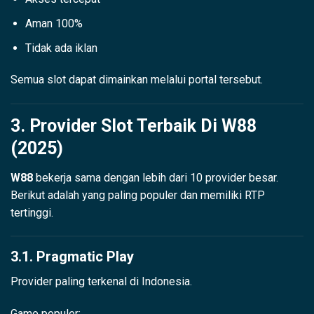
Aman 100%
Tidak ada iklan
Semua slot dapat dimainkan melalui portal tersebut.
3. Provider Slot Terbaik Di W88
(2025)
W88
bekerja sama dengan lebih dari 10 provider besar.
Berikut adalah yang paling populer dan memiliki RTP
tertinggi.
3.1. Pragmatic Play
Provider paling terkenal di Indonesia.
Game populer: