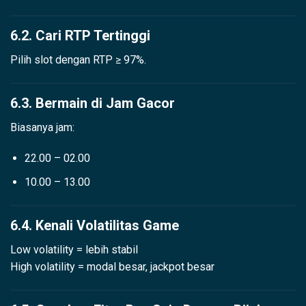
6.2. Cari RTP Tertinggi
Pilih slot dengan RTP ≥ 97%.
6.3. Bermain di Jam Gacor
Biasanya jam:
22.00 – 02.00
10.00 – 13.00
6.4. Kenali Volatilitas Game
Low volatility = lebih stabil
High volatility = modal besar, jackpot besar