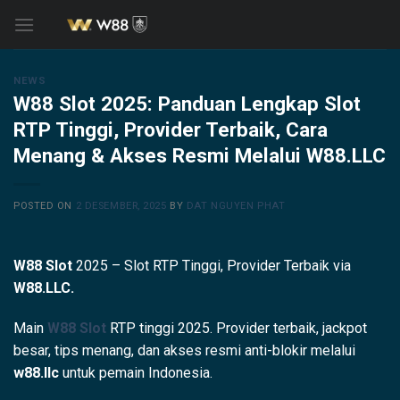
Skip
to
content
NEWS
W88 Slot 2025: Panduan Lengkap Slot
RTP Tinggi, Provider Terbaik, Cara
Menang & Akses Resmi Melalui W88.LLC
POSTED ON
2 DESEMBER, 2025
BY
DAT NGUYEN PHAT
W88 Slot
2025 – Slot RTP Tinggi, Provider Terbaik via
W88.LLC.
Main
W88 Slot
RTP tinggi 2025. Provider terbaik, jackpot
besar, tips menang, dan akses resmi anti-blokir melalui
w88.llc
untuk pemain Indonesia.