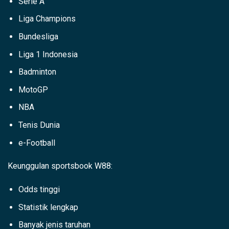
Serie A
Liga Champions
Bundesliga
Liga 1 Indonesia
Badminton
MotoGP
NBA
Tenis Dunia
e-Football
Keunggulan sportsbook W88:
Odds tinggi
Statistik lengkap
Banyak jenis taruhan