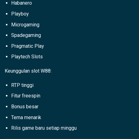
Habanero
Playboy
Microgaming
Spadegaming
Pragmatic Play
Playtech Slots
Keunggulan slot W88:
RTP tinggi
Fitur freespin
Bonus besar
Tema menarik
Rilis game baru setiap minggu