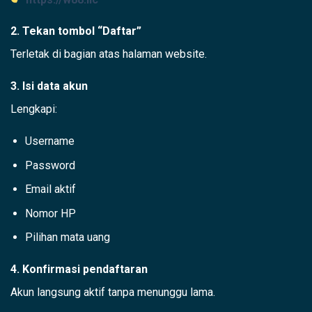
2. Tekan tombol “Daftar”
Terletak di bagian atas halaman website.
3. Isi data akun
Lengkapi:
Username
Password
Email aktif
Nomor HP
Pilihan mata uang
4. Konfirmasi pendaftaran
Akun langsung aktif tanpa menunggu lama.