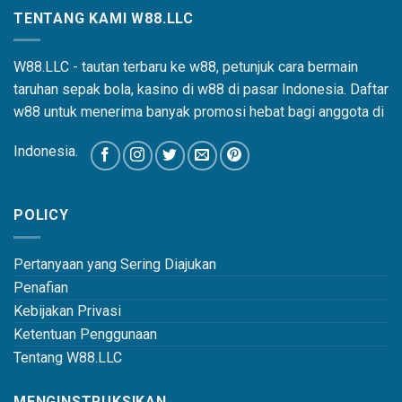
TENTANG KAMI W88.LLC
W88.LLC - tautan terbaru ke w88, petunjuk cara bermain
taruhan sepak bola, kasino di w88 di pasar Indonesia. Daftar
w88 untuk menerima banyak promosi hebat bagi anggota di
Indonesia.
POLICY
Pertanyaan yang Sering Diajukan
Penafian
Kebijakan Privasi
Ketentuan Penggunaan
Tentang W88.LLC
MENGINSTRUKSIKAN