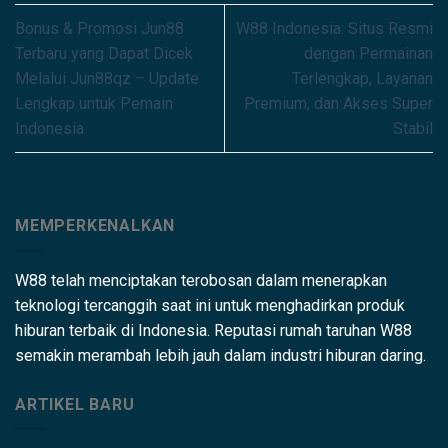
Bonus & Promosi Jun88
W88 Indonesia: Situs Resmi
Terbaru yang Dapat Dicek
dengan Permainan
Melalui Jun88qz – Update
Terlengkap, Layanan
Lengkap untuk Pemain
Premium, dan Akses Super
Indonesia
Stabil
MEMPERKENALKAN
W88 telah menciptakan terobosan dalam menerapkan
teknologi tercanggih saat ini untuk menghadirkan produk
hiburan terbaik di Indonesia. Reputasi rumah taruhan W88
semakin merambah lebih jauh dalam industri hiburan daring.
ARTIKEL BARU