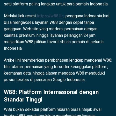
satu platform paling lengkap untuk para pemain Indonesia.
Melalui link resmi
https://w88.llc
, pengguna Indonesia kini
bisa mengakses layanan W88 dengan cepat tanpa
gangguan. Website yang modern, permainan dengan
kualitas premium, hingga layanan pelanggan 24 jam
menjadikan W88 pilihan favorit ribuan pemain di seluruh
Indonesia.
Artikel ini memberikan pembahasan lengkap mengenai W88:
fitur utama, permainan yang tersedia, keunggulan platform,
keamanan data, hingga alasan mengapa W88 menduduki
posisi teratas di pencarian Google Indonesia.
W88: Platform Internasional dengan
Standar Tinggi
W88 bukan sekadar platform hiburan biasa. Sejak awal
berdiri, W88 sudah berfokus menghadirkan layanan