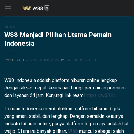
Skip
to
content
NEWS
W88 Menjadi Pilihan Utama Pemain
Indonesia
POSTED ON
29 NOVEMBER, 2025
BY
DAT NGUYEN PHAT
W88 Indonesia adalah platform hiburan online lengkap
dengan akses cepat, keamanan tinggi, permainan premium,
dan layanan 24 jam. Kunjungi link resmi
https://w88.llc
.
Pemain Indonesia membutuhkan platform hiburan digital
yang aman, stabil, dan lengkap. Dengan semakin ketatnya
industri hiburan online, punya platform terpercaya adalah hal
wajib. Di antara banyak pilihan,
W88
muncul sebagai salah