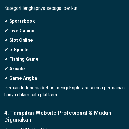
Kategori lengkapnya sebagai berikut:
✔ Sportsbook
✔ Live Casino
✔ Slot Online
✔ e-Sports
✔ Fishing Game
✔ Arcade
✔ Game Angka
Pemain Indonesia bebas mengeksplorasi semua permainan
hanya dalam satu platform.
4. Tampilan Website Profesional & Mudah
Digunakan