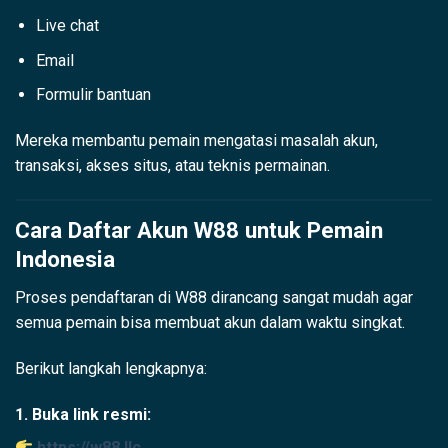
Live chat
Email
Formulir bantuan
Mereka membantu pemain mengatasi masalah akun,
transaksi, akses situs, atau teknis permainan.
Cara Daftar Akun W88 untuk Pemain
Indonesia
Proses pendaftaran di W88 dirancang sangat mudah agar
semua pemain bisa membuat akun dalam waktu singkat.
Berikut langkah lengkapnya:
1. Buka link resmi:
https://w88.llc