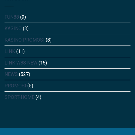
Penting
dalam
dalam
Sepak
Sepak
Bola
FUN88
(9)
Bola
untuk
KASINO
(3)
Analisis
yang
Lebih
KASINO PROMOSI
(8)
Akurat
LINK
(11)
LINK W88 NEW
(15)
NEWS
(527)
PROMOSI
(5)
SPORT-HOME
(4)