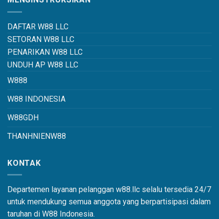
DAFTAR W88 LLC
SETORAN W88 LLC
PENARIKAN W88 LLC
UNDUH AP W88 LLC
W888
W88 INDONESIA
W88GDH
THANHNIENW88
KONTAK
Departemen layanan pelanggan w88.llc selalu tersedia 24/7
untuk mendukung semua anggota yang berpartisipasi dalam
taruhan di W88 Indonesia.