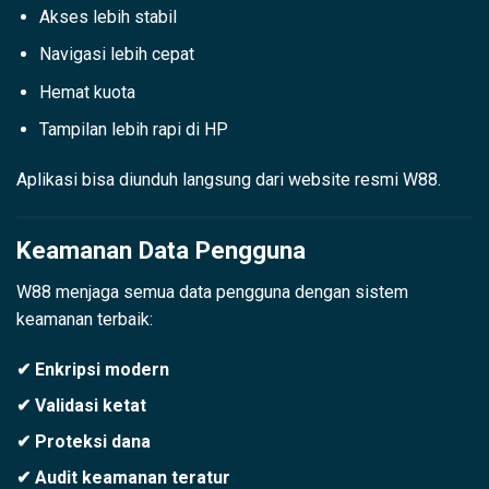
Akses lebih stabil
Navigasi lebih cepat
Hemat kuota
Tampilan lebih rapi di HP
Aplikasi bisa diunduh langsung dari website resmi W88.
Keamanan Data Pengguna
W88 menjaga semua data pengguna dengan sistem
keamanan terbaik:
✔ Enkripsi modern
✔ Validasi ketat
✔ Proteksi dana
✔ Audit keamanan teratur