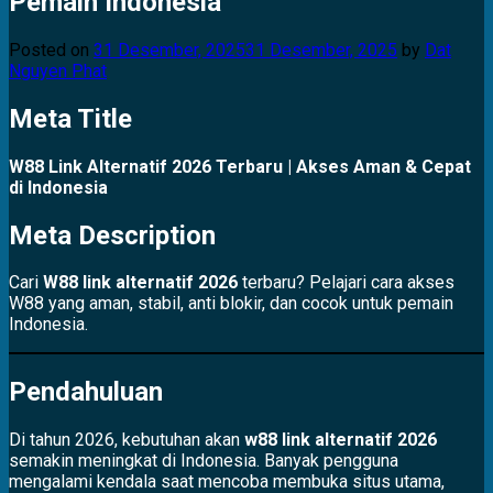
Pemain Indonesia
Posted on
31 Desember, 2025
31 Desember, 2025
by
Dat
Nguyen Phat
Meta Title
W88 Link Alternatif 2026 Terbaru | Akses Aman & Cepat
di Indonesia
Meta Description
Cari
W88 link alternatif 2026
terbaru? Pelajari cara akses
W88 yang aman, stabil, anti blokir, dan cocok untuk pemain
Indonesia.
Pendahuluan
Di tahun 2026, kebutuhan akan
w88 link alternatif 2026
semakin meningkat di Indonesia. Banyak pengguna
mengalami kendala saat mencoba membuka situs utama,