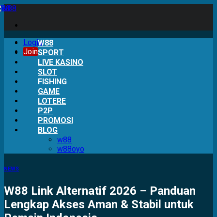
Skip
to
content
Login
W88
Join
SPORT
LIVE KASINO
SLOT
FISHING
GAME
LOTERE
P2P
PROMOSI
BLOG
w88
w88oyo
NEWS
W88 Link Alternatif 2026 – Panduan
Lengkap Akses Aman & Stabil untuk