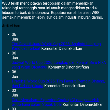
W88 telah menciptakan terobosan dalam menerapkan
teknologi tercanggih saat ini untuk menghadirkan produk
hiburan terbaik di Indonesia. Reputasi rumah taruhan W88
semakin merambah lebih jauh dalam industri hiburan daring.
Artikel baru
06
Jun
Tim Favorit Juara World Cup 2026: Analisis Lengkap
pada
Kandidat Terkuat
Komentar Dinonaktifkan
Tim
06
Favorit
Jun
Juara
Jadwal World Cup 2026 Lengkap dan Format Baru FIFA
World
pada
yang Wajib Diketahui
Komentar Dinonaktifkan
Cup
Jadwal
06
2026:
World
Jun
Analisis
Cup
Prediksi World Cup 2026: Tim Favorit, Pemain Bintang,
Lengkap
pada
2026
dan Peluang Juara
Komentar Dinonaktifkan
Kandidat
Prediksi
Lengkap
03
Terkuat
World
dan
Jun
Cup
Format
Cara Memahami Expected Goals (xG) dengan Lebih
2026:
Baru
pad
Sederhana dalam Sepak Bola
Komentar Dinonaktifkan
Tim
FIFA
Car
03