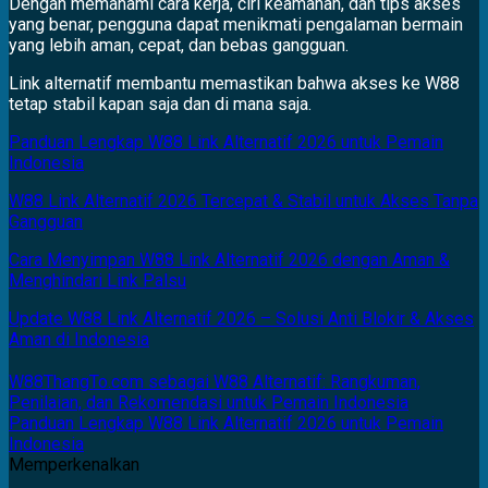
Dengan memahami cara kerja, ciri keamanan, dan tips akses
yang benar, pengguna dapat menikmati pengalaman bermain
yang lebih aman, cepat, dan bebas gangguan.
Link alternatif membantu memastikan bahwa akses ke W88
tetap stabil kapan saja dan di mana saja.
Panduan Lengkap W88 Link Alternatif 2026 untuk Pemain
Indonesia
W88 Link Alternatif 2026 Tercepat & Stabil untuk Akses Tanpa
Gangguan
Cara Menyimpan W88 Link Alternatif 2026 dengan Aman &
Menghindari Link Palsu
Update W88 Link Alternatif 2026 – Solusi Anti Blokir & Akses
Aman di Indonesia
W88ThangTo.com sebagai W88 Alternatif: Rangkuman,
Penilaian, dan Rekomendasi untuk Pemain Indonesia
Panduan Lengkap W88 Link Alternatif 2026 untuk Pemain
Indonesia
Memperkenalkan