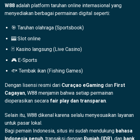
W88
adalah platform taruhan online internasional yang
menyediakan berbagai permainan digital seperti:
🎯 Taruhan olahraga (Sportsbook)
🎰 Slot online
🃏 Kasino langsung (Live Casino)
🎮 E-Sports
🐟 Tembak ikan (Fishing Games)
Dengan lisensi resmi dari
Curaçao eGaming
dan
First
Cagayan
, W88 menjamin bahwa setiap permainan
dioperasikan secara
fair play dan transparan
.
Selain itu, W88 dikenal karena selalu menyesuaikan layanan
untuk pasar lokal.
Bagi pemain Indonesia, situs ini sudah mendukung
bahasa
Indonesia penuh
, transaksi dengan
Rupiah (IDR)
, dan
bank