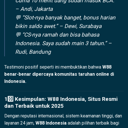
Cuma 10 menit uang sudah masuk BCA.”
–
Andi, Jakarta
💬 “Slot-nya banyak banget, bonus harian
bikin saldo awet.” –
Dewi, Surabaya
💬 “CS-nya ramah dan bisa bahasa
Indonesia. Saya sudah main 3 tahun.” –
Rudi, Bandung
Testimoni positif seperti ini membuktikan bahwa
W88
benar-benar dipercaya komunitas taruhan online di
Indonesia.
10️⃣ Kesimpulan: W88 Indonesia, Situs Resmi
dan Terbaik untuk 2025
Dengan reputasi internasional, sistem keamanan tinggi, dan
layanan 24 jam,
W88 Indonesia
adalah pilihan terbaik bagi