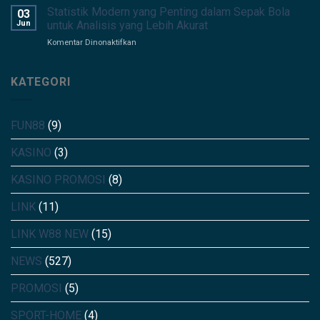
Memahami
Statistik Modern yang Penting dalam Sepak Bola
Pemain
03
Diketahui
Expected
Bintang,
Jun
untuk Analisis yang Lebih Akurat
Goals
dan
pada
Komentar Dinonaktifkan
(xG)
Peluang
Statistik
dengan
Juara
Modern
Lebih
yang
KATEGORI
Sederhana
Penting
dalam
dalam
Sepak
Sepak
Bola
FUN88
(9)
Bola
untuk
KASINO
(3)
Analisis
yang
Lebih
KASINO PROMOSI
(8)
Akurat
LINK
(11)
LINK W88 NEW
(15)
NEWS
(527)
PROMOSI
(5)
SPORT-HOME
(4)