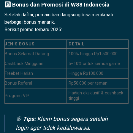
5️⃣ Bonus dan Promosi di W88 Indonesia
Setelah daftar, pemain baru langsung bisa menikmati
berbagai bonus menarik.
Berikut promo terbaru 2025:
JENIS BONUS
DETAIL
Bonus Selamat Datang
100% hingga Rp1.500.000
Cashback Mingguan
5–10% untuk semua game
Freebet Harian
Hingga Rp100.000
Bonus Referal
Rp50.000 per teman
Hadiah eksklusif & cashback
Program VIP
tinggi
🎯
Tips:
Klaim bonus segera setelah
login agar tidak kedaluwarsa.