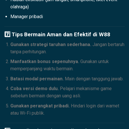
olahraga)
Manager pribadi
7️⃣ Tips Bermain Aman dan Efektif di W88
Gunakan strategi taruhan sederhana.
Jangan bertaruh
tanpa perhitungan.
Manfaatkan bonus sepenuhnya.
Gunakan untuk
memperpanjang waktu bermain.
Batasi modal permainan.
Main dengan tanggung jawab.
Coba versi demo dulu.
Pelajari mekanisme game
sebelum bermain dengan uang asli.
Gunakan perangkat pribadi.
Hindari login dari warnet
atau Wi-Fi publik.