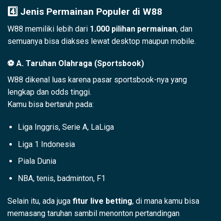
4️⃣ Jenis Permainan Populer di W88
W88 memiliki lebih dari
1.000 pilihan permainan
, dan
semuanya bisa diakses lewat desktop maupun mobile.
⚽
A. Taruhan Olahraga (Sportsbook)
W88 dikenal luas karena pasar sportsbook-nya yang
lengkap dan odds tinggi.
Kamu bisa bertaruh pada:
Liga Inggris, Serie A, LaLiga
Liga 1 Indonesia
Piala Dunia
NBA, tenis, badminton, F1
Selain itu, ada juga
fitur live betting
, di mana kamu bisa
memasang taruhan sambil menonton pertandingan