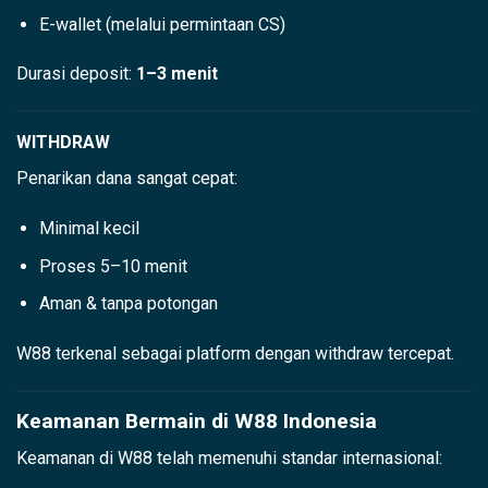
E-wallet (melalui permintaan CS)
Durasi deposit:
1–3 menit
WITHDRAW
Penarikan dana sangat cepat:
Minimal kecil
Proses 5–10 menit
Aman & tanpa potongan
W88 terkenal sebagai platform dengan withdraw tercepat.
Keamanan Bermain di W88 Indonesia
Keamanan di W88 telah memenuhi standar internasional: