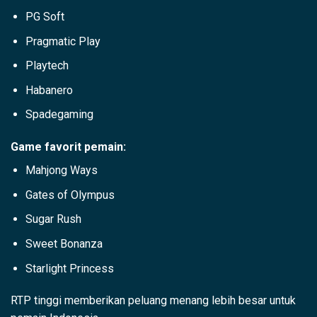
PG Soft
Pragmatic Play
Playtech
Habanero
Spadegaming
Game favorit pemain:
Mahjong Ways
Gates of Olympus
Sugar Rush
Sweet Bonanza
Starlight Princess
RTP tinggi memberikan peluang menang lebih besar untuk