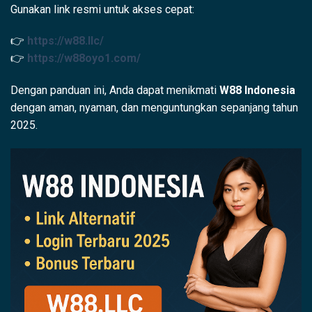
Gunakan link resmi untuk akses cepat:
👉
https://w88.llc/
👉
https://w88oyo1.com/
Dengan panduan ini, Anda dapat menikmati
W88 Indonesia
dengan aman, nyaman, dan menguntungkan sepanjang tahun
2025.