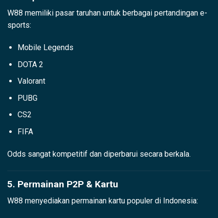
W88 memiliki pasar taruhan untuk berbagai pertandingan e-
sports:
Mobile Legends
DOTA 2
Valorant
PUBG
CS2
FIFA
Odds sangat kompetitif dan diperbarui secara berkala.
5. Permainan P2P & Kartu
W88 menyediakan permainan kartu populer di Indonesia: