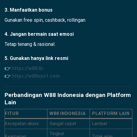
3. Manfaatkan bonus
Gunakan free spin, cashback, rollingan.
4. Jangan bermain saat emosi
Tetap tenang & rasional.
5. Gunakan hanya link resmi
👉
https://w88.llc
👉
https://w88oyo1.com
Perbandingan W88 Indonesia dengan Platform
Lain
FITUR
W88 INDONESIA
PLATFORM LAIN
Kecepatan akses
Sangat cepat
Lambat
Tingkat
Keamanan
Tidak jelas