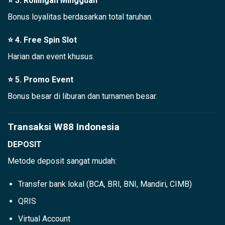
⭐
3. Rollingan Mingguan
Bonus loyalitas berdasarkan total taruhan.
⭐
4. Free Spin Slot
Harian dan event khusus.
⭐
5. Promo Event
Bonus besar di liburan dan turnamen besar.
Transaksi W88 Indonesia
DEPOSIT
Metode deposit sangat mudah:
Transfer bank lokal (BCA, BRI, BNI, Mandiri, CIMB)
QRIS
Virtual Account