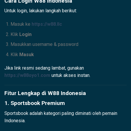
Cara Login W88 Indonesia
Untuk login, lakukan langkah berikut:
Masuk ke
https://w88.llc
Klik
Login
Masukkan username & password
Klik
Masuk
Jika link resmi sedang lambat, gunakan
https://w88oyo1.com
untuk akses instan.
Fitur Lengkap di W88 Indonesia
1. Sportsbook Premium
Sportsbook adalah kategori paling diminati oleh pemain
Indonesia.