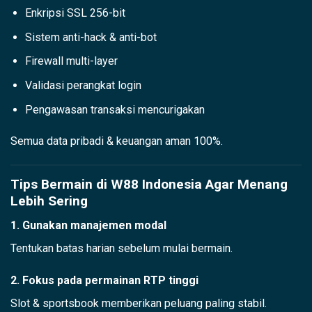
Enkripsi SSL 256-bit
Sistem anti-hack & anti-bot
Firewall multi-layer
Validasi perangkat login
Pengawasan transaksi mencurigakan
Semua data pribadi & keuangan aman 100%.
Tips Bermain di W88 Indonesia Agar Menang
Lebih Sering
1. Gunakan manajemen modal
Tentukan batas harian sebelum mulai bermain.
2. Fokus pada permainan RTP tinggi
Slot & sportsbook memberikan peluang paling stabil.