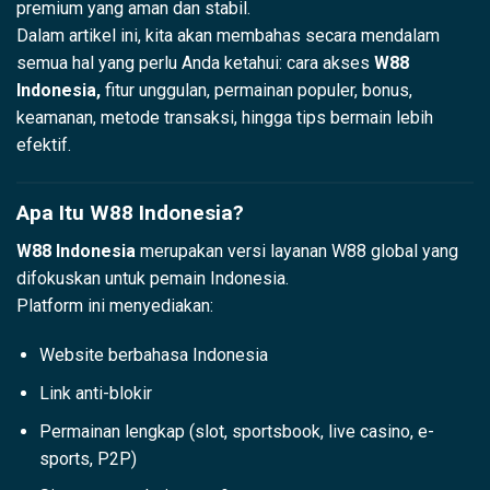
premium yang aman dan stabil.
Dalam artikel ini, kita akan membahas secara mendalam
semua hal yang perlu Anda ketahui: cara akses
W88
Indonesia,
fitur unggulan, permainan populer, bonus,
keamanan, metode transaksi, hingga tips bermain lebih
efektif.
Apa Itu W88 Indonesia?
W88 Indonesia
merupakan versi layanan W88 global yang
difokuskan untuk pemain Indonesia.
Platform ini menyediakan:
Website berbahasa Indonesia
Link anti-blokir
Permainan lengkap (slot, sportsbook, live casino, e-
sports, P2P)