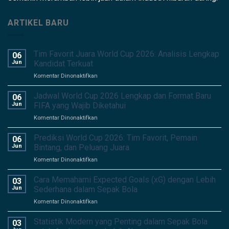
ARTIKEL BARU
Tim Favorit Juara World Cup 2026: Analisis Lengkap
06
Jun
Kandidat Terkuat
pada
Komentar Dinonaktifkan
Tim
Favorit
Jadwal World Cup 2026 Lengkap dan Format Baru
06
Juara
Jun
FIFA yang Wajib Diketahui
World
pada
Komentar Dinonaktifkan
Cup
Jadwal
2026:
World
Prediksi World Cup 2026: Tim Favorit, Pemain
Analisis
06
Cup
Lengkap
Jun
Bintang, dan Peluang Juara
2026
Kandidat
pada
Komentar Dinonaktifkan
Lengkap
Terkuat
Prediksi
dan
World
Cara Memahami Expected Goals (xG) dengan Lebih
Format
03
Cup
Baru
Jun
Sederhana dalam Sepak Bola
2026:
FIFA
pada
Komentar Dinonaktifkan
Tim
yang
Cara
Favorit,
Wajib
Memahami
Statistik Modern yang Penting dalam Sepak Bola
Pemain
03
Diketahui
Expected
Bintang,