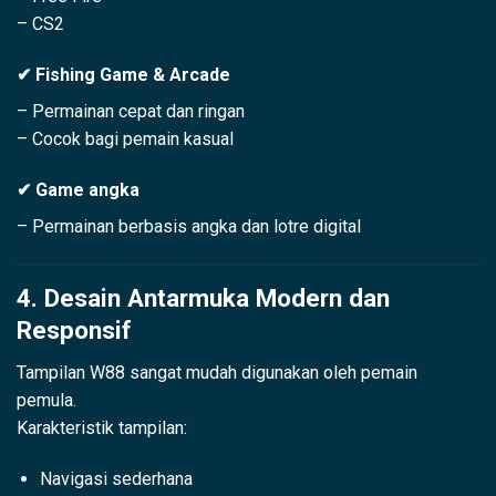
– CS2
✔ Fishing Game & Arcade
– Permainan cepat dan ringan
– Cocok bagi pemain kasual
✔ Game angka
– Permainan berbasis angka dan lotre digital
4. Desain Antarmuka Modern dan
Responsif
Tampilan W88 sangat mudah digunakan oleh pemain
pemula.
Karakteristik tampilan:
Navigasi sederhana