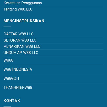
Ketentuan Penggunaan
Tentang W88.LLC
MENGINSTRUKSIKAN
DAFTAR W88 LLC
SETORAN W88 LLC
PENARIKAN W88 LLC
UNDUH AP W88 LLC
W888
W88 INDONESIA
W88GDH
THANHNIENW88
KONTAK