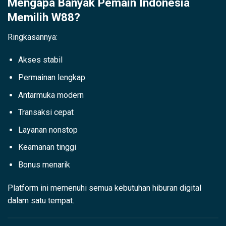
Mengapa Banyak Pemain Indonesia
Memilih W88?
Ringkasannya:
Akses stabil
Permainan lengkap
Antarmuka modern
Transaksi cepat
Layanan nonstop
Keamanan tinggi
Bonus menarik
Platform ini memenuhi semua kebutuhan hiburan digital
dalam satu tempat.