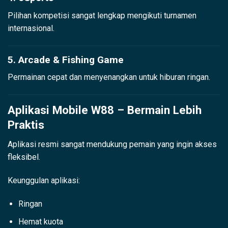
Pilihan kompetisi sangat lengkap mengikuti turnamen
internasional.
5. Arcade & Fishing Game
Permainan cepat dan menyenangkan untuk hiburan ringan.
Aplikasi Mobile W88 – Bermain Lebih
Praktis
Aplikasi resmi sangat mendukung pemain yang ingin akses
fleksibel.
Keunggulan aplikasi:
Ringan
Hemat kuota