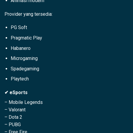
Animasi modern
Provider yang tersedia:
PG Soft
Pragmatic Play
Habanero
Microgaming
Spadegaming
Playtech
✔ eSports
– Mobile Legends
– Valorant
– Dota 2
– PUBG
– Free Fire