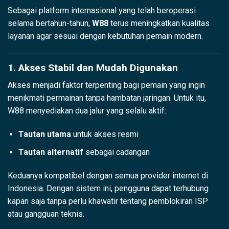
Sebagai platform internasional yang telah beroperasi
selama bertahun-tahun,
W88
terus meningkatkan kualitas
layanan agar sesuai dengan kebutuhan pemain modern.
1. Akses Stabil dan Mudah Digunakan
Akses menjadi faktor terpenting bagi pemain yang ingin
menikmati permainan tanpa hambatan jaringan. Untuk itu,
W88 menyediakan dua jalur yang selalu aktif:
Tautan utama
untuk akses resmi
Tautan alternatif
sebagai cadangan
Keduanya kompatibel dengan semua provider internet di
Indonesia. Dengan sistem ini, pengguna dapat terhubung
kapan saja tanpa perlu khawatir tentang pemblokiran ISP
atau gangguan teknis.