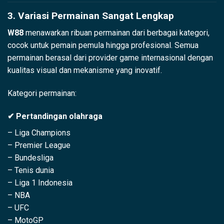
3. Variasi Permainan Sangat Lengkap
W88
menawarkan ribuan permainan dari berbagai kategori,
cocok untuk pemain pemula hingga profesional. Semua
permainan berasal dari provider game internasional dengan
kualitas visual dan mekanisme yang inovatif.
Kategori permainan:
✔ Pertandingan olahraga
– Liga Champions
– Premier League
– Bundesliga
– Tenis dunia
– Liga 1 Indonesia
– NBA
– UFC
– MotoGP