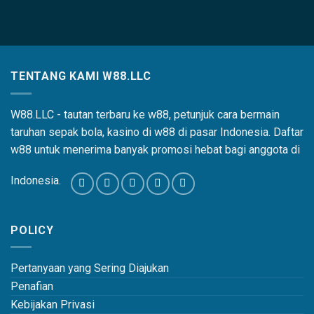
TENTANG KAMI W88.LLC
W88.LLC - tautan terbaru ke w88, petunjuk cara bermain
taruhan sepak bola, kasino di w88 di pasar Indonesia. Daftar
w88 untuk menerima banyak promosi hebat bagi anggota di
Indonesia.
POLICY
Pertanyaan yang Sering Diajukan
Penafian
Kebijakan Privasi