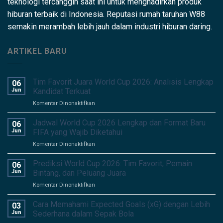
teknologi tercanggih saat ini untuk menghadirkan produk
hiburan terbaik di Indonesia. Reputasi rumah taruhan W88
semakin merambah lebih jauh dalam industri hiburan daring.
ARTIKEL BARU
Tim Favorit Juara World Cup 2026: Analisis Lengkap
06
Jun
Kandidat Terkuat
pada
Komentar Dinonaktifkan
Tim
Favorit
Jadwal World Cup 2026 Lengkap dan Format Baru
06
Juara
Jun
FIFA yang Wajib Diketahui
World
pada
Komentar Dinonaktifkan
Cup
Jadwal
2026:
World
Prediksi World Cup 2026: Tim Favorit, Pemain
Analisis
06
Cup
Lengkap
Jun
Bintang, dan Peluang Juara
2026
Kandidat
pada
Komentar Dinonaktifkan
Lengkap
Terkuat
Prediksi
dan
World
Cara Memahami Expected Goals (xG) dengan Lebih
Format
03
Cup
Baru
Jun
Sederhana dalam Sepak Bola
2026:
FIFA