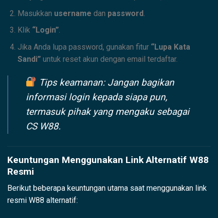
Masukkan
username
dan
password
.
Klik
“Login”
.
Jika Anda lupa password, gunakan fitur
“Lupa Kata
Sandi”
untuk reset akun dengan email terdaftar.
Tips keamanan: Jangan bagikan
informasi login kepada siapa pun,
termasuk pihak yang mengaku sebagai
CS W88.
Keuntungan Menggunakan Link Alternatif W88
Resmi
Berikut beberapa keuntungan utama saat menggunakan link
resmi W88 alternatif: