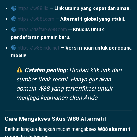
https://w88.llc
—
Link utama yang cepat dan aman.
https://w88t.com
—
Alternatif global yang stabil.
https://daftar-w88.com
—
Khusus untuk
pendaftaran pemain baru.
https://w88indo.net
—
Versi ringan untuk pengguna
mobile.
Catatan penting:
Hindari klik link dari
sumber tidak resmi. Hanya gunakan
domain W88 yang terverifikasi untuk
menjaga keamanan akun Anda.
Cara Mengakses Situs W88 Alternatif
Berikut langkah-langkah mudah mengakses
W88 alternatif
resmi
dari Indonesia: