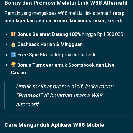
Bonus dan Promosi Melalui Link W88 Alternatif
Pemain yang mengakses W88 melalui link alternatif
tetap
mendapatkan semua promo dan bonus resmi
, seperti:
Bonus Selamat Datang 100%
hingga Rp1.500.000
Cashback Harian & Mingguan
Free Spin Slot
untuk provider tertentu
Bonus Turnover untuk Sportsbook dan Live
Casino
Untuk melihat promo aktif, buka menu
“Promosi”
di halaman utama W88
alternatif.
Cara Mengunduh Aplikasi W88 Mobile