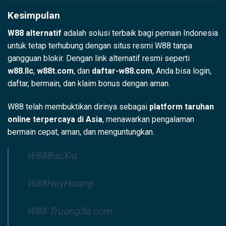
Kesimpulan
W88 alternatif
adalah solusi terbaik bagi pemain Indonesia
untuk tetap terhubung dengan situs resmi W88 tanpa
gangguan blokir. Dengan link alternatif resmi seperti
w88.llc
,
w88t.com
, dan
daftar-w88.com
, Anda bisa login,
daftar, bermain, dan klaim bonus dengan aman.
W88 telah membuktikan dirinya sebagai
platform taruhan
online terpercaya di Asia
, menawarkan pengalaman
bermain cepat, aman, dan menguntungkan.
W88BacXiu
W88HuyHoang
W88 TruongSa.com