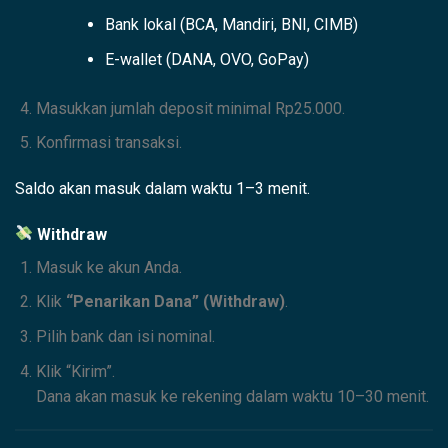
Bank lokal (BCA, Mandiri, BNI, CIMB)
E-wallet (DANA, OVO, GoPay)
Masukkan jumlah deposit minimal Rp25.000.
Konfirmasi transaksi.
Saldo akan masuk dalam waktu 1–3 menit.
Withdraw
Masuk ke akun Anda.
Klik
“Penarikan Dana” (Withdraw)
.
Pilih bank dan isi nominal.
Klik “Kirim”.
Dana akan masuk ke rekening dalam waktu 10–30 menit.