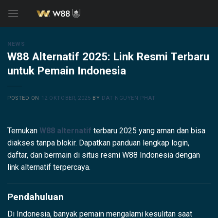
Skip
to
content
NEWS
W88 Alternatif 2025: Link Resmi Terbaru
untuk Pemain Indonesia
POSTED ON
12 OKTOBER, 2025
BY
DAT NGUYEN PHAT
Temukan
W88 alternatif
terbaru 2025 yang aman dan bisa
diakses tanpa blokir. Dapatkan panduan lengkap login,
daftar, dan bermain di situs resmi W88 Indonesia dengan
link alternatif terpercaya.
Pendahuluan
Di Indonesia, banyak pemain mengalami kesulitan saat