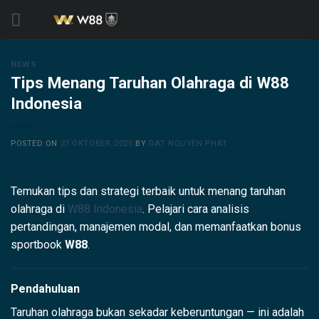
Skip
to
content
NEWS
Tips Menang Taruhan Olahraga di W88
Indonesia
POSTED ON
27 OKTOBER, 2025
BY
DAT NGUYEN PHAT
Temukan tips dan strategi terbaik untuk menang taruhan
olahraga di
W88 Indonesia
. Pelajari cara analisis
pertandingan, manajemen modal, dan memanfaatkan bonus
sportbook
W88
.
Pendahuluan
Taruhan olahraga bukan sekadar keberuntungan — ini adalah