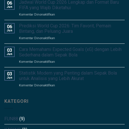
Favorit
Jadwal World Cup 2026 Lengkap dan Format Baru
06
Juara
Jun
FIFA yang Wajib Diketahui
World
pada
Komentar Dinonaktifkan
Cup
Jadwal
2026:
World
Prediksi World Cup 2026: Tim Favorit, Pemain
Analisis
06
Cup
Lengkap
Jun
Bintang, dan Peluang Juara
2026
Kandidat
pada
Komentar Dinonaktifkan
Lengkap
Terkuat
Prediksi
dan
World
Cara Memahami Expected Goals (xG) dengan Lebih
Format
03
Cup
Baru
Jun
Sederhana dalam Sepak Bola
2026:
FIFA
pada
Komentar Dinonaktifkan
Tim
yang
Cara
Favorit,
Wajib
Memahami
Statistik Modern yang Penting dalam Sepak Bola
Pemain
03
Diketahui
Expected
Bintang,
Jun
untuk Analisis yang Lebih Akurat
Goals
dan
pada
Komentar Dinonaktifkan
(xG)
Peluang
Statistik
dengan
Juara
Modern
Lebih
yang
KATEGORI
Sederhana
Penting
dalam
dalam
Sepak
Sepak
Bola
FUN88
(9)
Bola
untuk