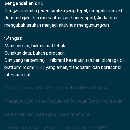
pengendalian diri.
Dengan memilih pasar taruhan yang tepat, mengatur modal
dengan bijak, dan memanfaatkan bonus sport, Anda bisa
mengubah taruhan menjadi aktivitas menguntungkan.
💡
Ingat:
Main cerdas, bukan asal tebak.
Gunakan data, bukan perasaan.
Dan yang terpenting — nikmati keseruan taruhan olahraga di
platform resmi
W88
yang aman, transparan, dan berlisensi
internasional.
Strategi Taruhan Bola Profesional di W88 Indonesia
Mengapa W88 Sport Populer di Kalangan Bettor Indonesia
Bonus Taruhan Olahraga di W88 Indonesia
Panduan Odds Asia, Eropa, dan Over/Under di W88