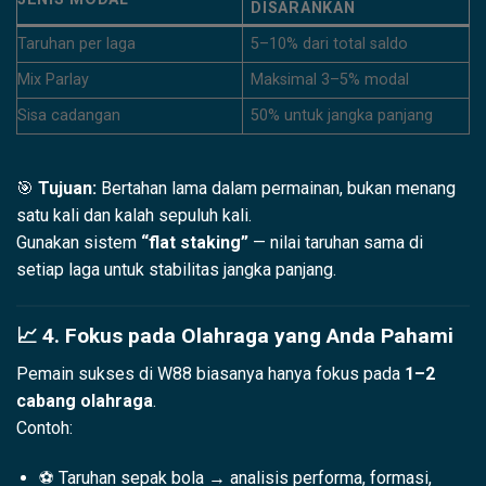
DISARANKAN
Taruhan per laga
5–10% dari total saldo
Mix Parlay
Maksimal 3–5% modal
Sisa cadangan
50% untuk jangka panjang
🎯
Tujuan:
Bertahan lama dalam permainan, bukan menang
satu kali dan kalah sepuluh kali.
Gunakan sistem
“flat staking”
— nilai taruhan sama di
setiap laga untuk stabilitas jangka panjang.
📈
4. Fokus pada Olahraga yang Anda Pahami
Pemain sukses di W88 biasanya hanya fokus pada
1–2
cabang olahraga
.
Contoh:
⚽ Taruhan sepak bola → analisis performa, formasi,