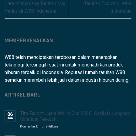
Cara Memasang Taruhan Mix
Taruhan Esport di W88
Parlay di W88 Indonesia
Indonesia
MEMPERKENALKAN
W88 telah menciptakan terobosan dalam menerapkan
teknologi tercanggih saat ini untuk menghadirkan produk
hiburan terbaik di Indonesia. Reputasi rumah taruhan W88
semakin merambah lebih jauh dalam industri hiburan daring.
ARTIKEL BARU
Tim Favorit Juara World Cup 2026: Analisis Lengkap
06
Jun
Kandidat Terkuat
pada
Komentar Dinonaktifkan
Tim