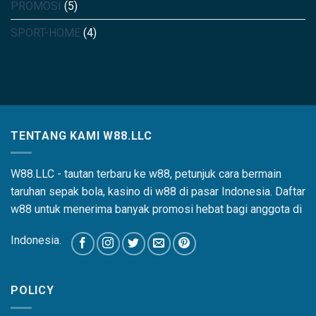
PROMOSI
(5)
SPORT-HOME
(4)
TENTANG KAMI W88.LLC
W88.LLC - tautan terbaru ke w88, petunjuk cara bermain
taruhan sepak bola, kasino di w88 di pasar Indonesia. Daftar
w88 untuk menerima banyak promosi hebat bagi anggota di
Indonesia.
POLICY