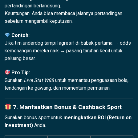
pertandingan berlangsung.
Keuntungan: Anda bisa membaca jalannya pertandingan
sebelum mengambil keputusan.
Contoh:
Jika tim underdog tampil agresif di babak pertama → odds
kemenangan mereka naik → pasang taruhan kecil untuk
peluang besar.
Pro Tip:
Gunakan
Live Stat W88
untuk memantau penguasaan bola,
tendangan ke gawang, dan momentum permainan.
7. Manfaatkan Bonus & Cashback Sport
Gunakan bonus sport untuk
meningkatkan ROI (Return on
Investment)
Anda.