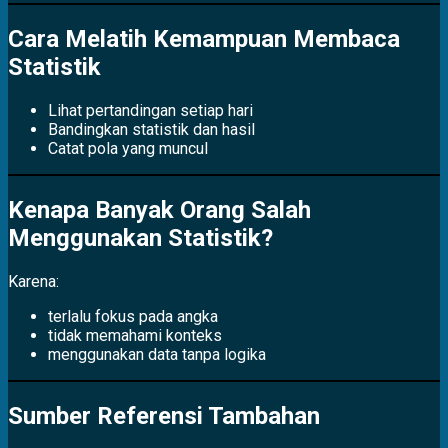
Cara Melatih Kemampuan Membaca
Statistik
Lihat pertandingan setiap hari
Bandingkan statistik dan hasil
Catat pola yang muncul
Kenapa Banyak Orang Salah
Menggunakan Statistik?
Karena:
terlalu fokus pada angka
tidak memahami konteks
menggunakan data tanpa logika
Sumber Referensi Tambahan