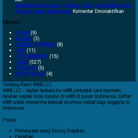
Pemain
Wajib
Exp
Statistik Modern yang Penting dalam Sepak Bola untuk
Bintang,
Diketahui
pada
Goa
Analisis yang Lebih Akurat
Komentar Dinonaktifkan
dan
Statist
(xG)
Kategori
Peluang
Moder
den
Juara
yang
Leb
FUN88
(9)
Pentin
Sed
KASINO
(3)
dalam
dal
KASINO PROMOSI
(8)
Sepak
Sep
LINK
(11)
Bola
Bol
LINK W88 NEW
(15)
untuk
NEWS
(527)
Analis
PROMOSI
(5)
yang
SPORT-HOME
(4)
Lebih
Akurat
Tentang Kami W88.LLC
W88.LLC - tautan terbaru ke w88, petunjuk cara bermain
taruhan sepak bola, kasino di w88 di pasar Indonesia. Daftar
w88 untuk menerima banyak promosi hebat bagi anggota di
Indonesia.
Policy
Pertanyaan yang Sering Diajukan
Penafian