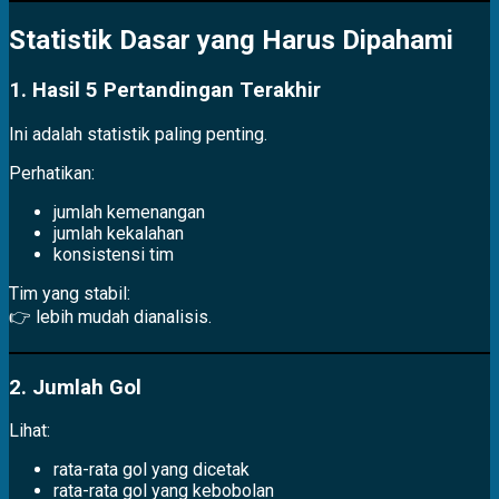
Statistik Dasar yang Harus Dipahami
1. Hasil 5 Pertandingan Terakhir
Ini adalah statistik paling penting.
Perhatikan:
jumlah kemenangan
jumlah kekalahan
konsistensi tim
Tim yang stabil:
👉 lebih mudah dianalisis.
2. Jumlah Gol
Lihat:
rata-rata gol yang dicetak
rata-rata gol yang kebobolan