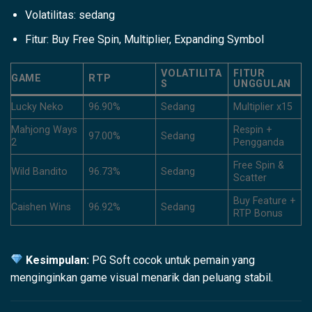
Volatilitas: sedang
Fitur: Buy Free Spin, Multiplier, Expanding Symbol
VOLATILITA
FITUR
GAME
RTP
S
UNGGULAN
Lucky Neko
96.90%
Sedang
Multiplier x15
Mahjong Ways
Respin +
97.00%
Sedang
2
Pengganda
Free Spin &
Wild Bandito
96.73%
Sedang
Scatter
Buy Feature +
Caishen Wins
96.92%
Sedang
RTP Bonus
Kesimpulan:
PG Soft cocok untuk pemain yang
menginginkan game visual menarik dan peluang stabil.