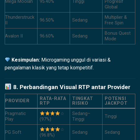
Mega Moolah
95.40%
Tinggi
Progresif
Global
Thunderstruck
Multiplier &
96.50%
Sedang
II
Free Spin
Bonus Quest
Avalon II
96.60%
Sedang
Mode
Kesimpulan:
Microgaming unggul di variasi &
pengalaman klasik yang tetap kompetitif.
8. Perbandingan Visual RTP antar Provider
RATA-RATA
TINGKAT
POTENSI
PROVIDER
RTP
RISIKO
JACKPOT
Pragmatic
☆
Sedang–
Tinggi
Play
(97%)
Tinggi
☆
PG Soft
Sedang
Sedang
(96.8%)