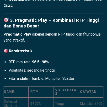
2025.
3. Pragmatic Play – Kombinasi RTP Tinggi
dan Bonus Besar
Pragmatic Play
dikenal dengan RTP tinggi dan fitur bonus
yang atraktif.
Karakteristik:
RTP rata-rata:
96.5–98%
Volatilitas: sedang ke tinggi
Fitur andalan: Tumble, Multiplier, Scatter
VOLATILITA
GAME
RTP
CATATAN
S
Gates of
97.20%
Tinggi
Multiplier x500
Olympus