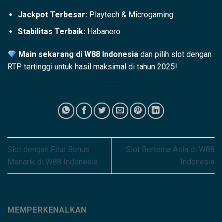
Jackpot Terbesar:
Playtech & Microgaming.
Stabilitas Terbaik:
Habanero.
Main sekarang di W88 Indonesia
dan pilih slot dengan
RTP tertinggi untuk hasil maksimal di tahun 2025!
Slot dengan Fitur Bonus
Slot Bertema Asia di W88
Menarik di W88 Indonesia
Indonesia
MEMPERKENALKAN