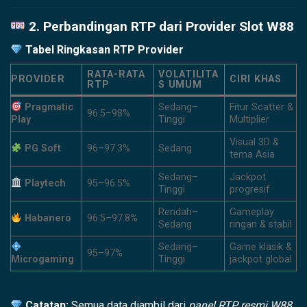
2. Perbandingan RTP dari Provider Slot W88
Tabel Ringkasan RTP Provider
RATA-RATA
VOLATILITA
PROVIDER
CIRI KHAS
RTP
S UMUM
Pragmatic
Sedang–
Fitur Scatter &
96.5–98%
Play
Tinggi
Multiplier
Visual 3D &
PG Soft
96–97.3%
Sedang
tema Asia
Sedang–
Jackpot
Playtech
95–96.5%
Tinggi
progresif
Rendah–
Gameplay
Habanero
96.5–97.8%
Sedang
ringan & stabil
Sedang–
Game klasik &
95–97%
Microgaming
Tinggi
jackpot global
Catatan:
Semua data diambil dari
panel RTP resmi W88