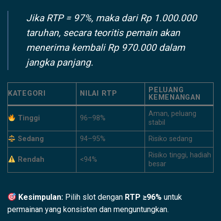
Jika RTP = 97%, maka dari Rp 1.000.000
taruhan, secara teoritis pemain akan
menerima kembali Rp 970.000 dalam
jangka panjang.
PELUANG
KATEGORI
NILAI RTP
KEMENANGAN
Aman, peluang
Tinggi
96–98%
stabil
Sedang
94–95%
Risiko sedang
Risiko tinggi, hadiah
Rendah
<94%
besar
Kesimpulan:
Pilih slot dengan
RTP ≥96%
untuk
permainan yang konsisten dan menguntungkan.