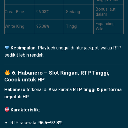
Bonus laut
Great Blue
96.03%
Sedang
dalam
Expanding
White King
95.38%
Tinggi
Wild
Kesimpulan:
Playtech unggul di fitur jackpot, walau RTP
sedikit lebih rendah.
6. Habanero – Slot Ringan, RTP Tinggi,
Cocok untuk HP
Habanero
terkenal di Asia karena
RTP tinggi & performa
cepat di HP
.
Karakteristik:
RTP rata-rata:
96.5–97.8%