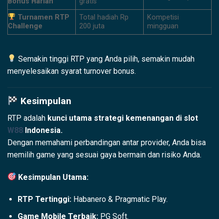
Bonus Harian
gratis
Turnamen RTP
Total hadiah Rp
Kompetisi
Challenge
200 juta
mingguan
Semakin tinggi RTP yang Anda pilih, semakin mudah
menyelesaikan syarat turnover bonus.
Kesimpulan
RTP adalah
kunci utama strategi kemenangan di slot
W88
Indonesia.
Dengan memahami perbandingan antar provider, Anda bisa
memilih game yang sesuai gaya bermain dan risiko Anda.
Kesimpulan Utama:
RTP Tertinggi:
Habanero & Pragmatic Play.
Game Mobile Terbaik:
PG Soft.