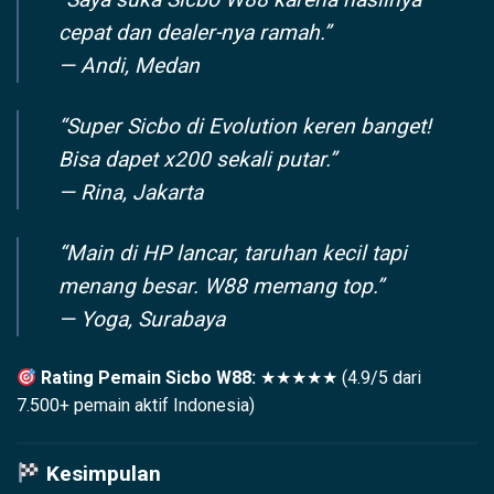
cepat dan dealer-nya ramah.”
—
Andi, Medan
“Super Sicbo di Evolution keren banget!
Bisa dapet x200 sekali putar.”
—
Rina, Jakarta
“Main di HP lancar, taruhan kecil tapi
menang besar. W88 memang top.”
—
Yoga, Surabaya
Rating Pemain Sicbo W88:
★★★★★ (4.9/5 dari
7.500+ pemain aktif Indonesia)
Kesimpulan