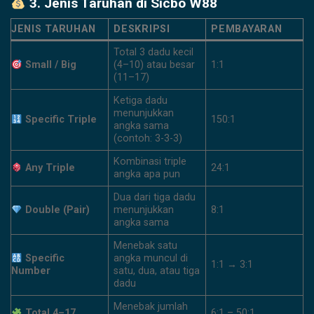
3. Jenis Taruhan di Sicbo W88
JENIS TARUHAN
DESKRIPSI
PEMBAYARAN
Total 3 dadu kecil
Small / Big
(4–10) atau besar
1:1
(11–17)
Ketiga dadu
menunjukkan
Specific Triple
150:1
angka sama
(contoh: 3-3-3)
Kombinasi triple
Any Triple
24:1
angka apa pun
Dua dari tiga dadu
Double (Pair)
menunjukkan
8:1
angka sama
Menebak satu
Specific
angka muncul di
1:1 → 3:1
Number
satu, dua, atau tiga
dadu
Menebak jumlah
Total 4–17
6:1 – 50:1