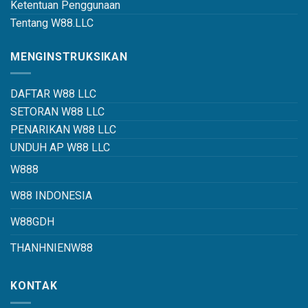
Ketentuan Penggunaan
Tentang W88.LLC
MENGINSTRUKSIKAN
DAFTAR W88 LLC
SETORAN W88 LLC
PENARIKAN W88 LLC
UNDUH AP W88 LLC
W888
W88 INDONESIA
W88GDH
THANHNIENW88
KONTAK