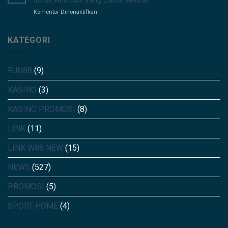
Goals
dan
pada
Komentar Dinonaktifkan
(xG)
Peluang
Statistik
dengan
Juara
Modern
Lebih
yang
KATEGORI
Sederhana
Penting
dalam
dalam
Sepak
Sepak
Bola
FUN88
(9)
Bola
untuk
KASINO
(3)
Analisis
yang
Lebih
KASINO PROMOSI
(8)
Akurat
LINK
(11)
LINK W88 NEW
(15)
NEWS
(527)
PROMOSI
(5)
SPORT-HOME
(4)