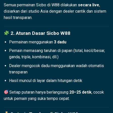
Semua permainan Sicbo di W88 dilakukan
secara live
,
disiarkan dari studio Asia dengan dealer cantik dan sistem
hasil transparan.
2. Aturan Dasar Sicbo W88
Permainan menggunakan
3 dadu
Pemain memasang taruhan di papan (total, kecil/besar,
ganda, triple, kombinasi, dll.)
Dealer mengocok dadu menggunakan wadah otomatis
transparan
Hasil muncul di layar dalam hitungan detik
Setiap putaran hanya berlangsung
20–25 detik
, cocok
untuk pemain yang suka tempo cepat.