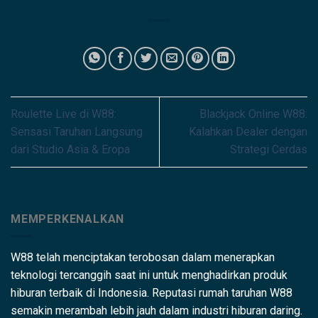
Roulette Live di W88:
Blackjack Online W88:
Sensasi Taruhan Langsung
Kalahkan Dealer dengan
dari Studio Asia & Eropa
Strategi Cerdas
MEMPERKENALKAN
W88 telah menciptakan terobosan dalam menerapkan
teknologi tercanggih saat ini untuk menghadirkan produk
hiburan terbaik di Indonesia. Reputasi rumah taruhan W88
semakin merambah lebih jauh dalam industri hiburan daring.