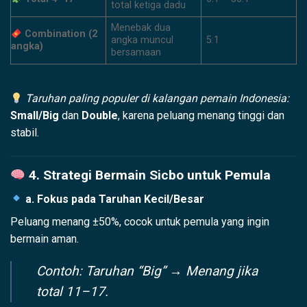
total ketiga dadu
Menebak dua
Combination (2
angka muncul
5:1
angka)
bersamaan
Taruhan paling populer di kalangan pemain Indonesia:
Small/Big
dan
Double
, karena peluang menang tinggi dan
stabil.
4. Strategi Bermain Sicbo untuk Pemula
a. Fokus pada Taruhan Kecil/Besar
Peluang menang ±50%, cocok untuk pemula yang ingin
bermain aman.
Contoh: Taruhan “Big” → Menang jika
total 11–17.