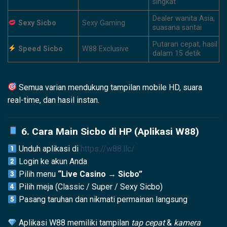
singkat
Dealer wanita Asia,
Sexy Sicbo
Sexy Gaming
suasana santai
Putaran cepat, hasil
Speed Sicbo
W88 Exclusive
dalam 15 detik
Semua varian mendukung tampilan mobile HD, suara
real-time, dan hasil instan.
6. Cara Main Sicbo di HP (Aplikasi W88)
Unduh aplikasi di
https://w88.llc/
Login ke akun Anda
Pilih menu
“Live Casino → Sicbo”
Pilih meja (Classic / Super / Sexy Sicbo)
Pasang taruhan dan nikmati permainan langsung
Aplikasi W88 memiliki tampilan
tap cepat
&
kamera