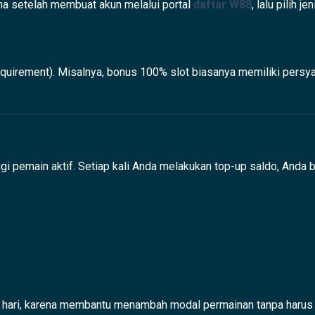
ma setelah membuat akun melalui portal
daftar W88
, lalu pilih j
quirement). Misalnya, bonus 100% slot biasanya memiliki persya
gi pemain aktif. Setiap kali Anda melakukan top-up saldo, Anda 
ap hari, karena membantu menambah modal permainan tanpa harus 