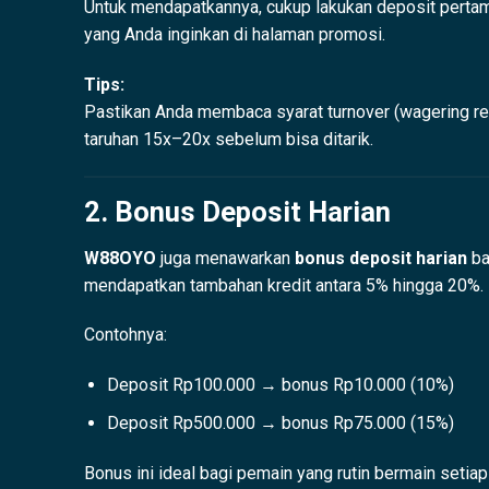
Untuk mendapatkannya, cukup lakukan deposit perta
yang Anda inginkan di halaman promosi.
Tips:
Pastikan Anda membaca syarat turnover (wagering re
taruhan 15x–20x sebelum bisa ditarik.
2. Bonus Deposit Harian
W88OYO
juga menawarkan
bonus deposit harian
ba
mendapatkan tambahan kredit antara 5% hingga 20%.
Contohnya:
Deposit Rp100.000 → bonus Rp10.000 (10%)
Deposit Rp500.000 → bonus Rp75.000 (15%)
Bonus ini ideal bagi pemain yang rutin bermain seti