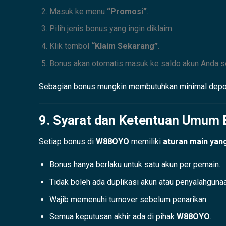
Masuk ke menu
“Promosi”
.
Pilih jenis bonus yang ingin diklaim.
Klik tombol
“Klaim Sekarang”
.
Bonus akan otomatis masuk ke saldo akun Anda set
Sebagian bonus mungkin membutuhkan minimal deposit
9. Syarat dan Ketentuan Umum
Setiap bonus di
W88OYO
memiliki
aturan main yang
Bonus hanya berlaku untuk satu akun per pemain.
Tidak boleh ada duplikasi akun atau penyalahguna
Wajib memenuhi turnover sebelum penarikan.
Semua keputusan akhir ada di pihak
W88OYO
.