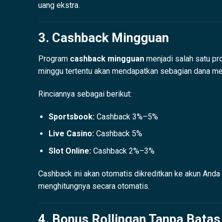
uang ekstra.
3. Cashback Mingguan
Program
cashback mingguan
menjadi salah satu pr
minggu tertentu akan mendapatkan sebagian dana mer
Rinciannya sebagai berikut:
Sportsbook:
Cashback 3%–5%
Live Casino:
Cashback 5%
Slot Online:
Cashback 2%–3%
Cashback ini akan otomatis dikreditkan ke akun Anda
menghitungnya secara otomatis.
4. Bonus Rollingan Tanpa Batas