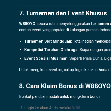
7. Turnamen dan Event Khusus
W88OYO
secara rutin menyelenggarakan
turnamen s
contoh event yang populer di kalangan pemain Indones
Turnamen Slot Mingguan:
Total hadiah mencapai 
Kompetisi Taruhan Olahraga:
Siapa dengan poin 
Event Spesial Musiman:
Seperti Piala Dunia, Lig
Untuk mengikuti event ini, cukup login ke akun Anda d
8. Cara Klaim Bonus di W88OYO
Berikut panduan mudah untuk mengklaim bonus:
Login ke akun Anda melalui
W88
.