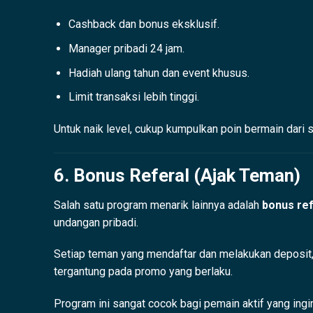
Cashback dan bonus eksklusif.
Manager pribadi 24 jam.
Hadiah ulang tahun dan event khusus.
Limit transaksi lebih tinggi.
Untuk naik level, cukup kumpulkan poin bermain dari 
6. Bonus Referal (Ajak Teman)
Salah satu program menarik lainnya adalah
bonus ref
undangan pribadi.
Setiap teman yang mendaftar dan melakukan deposi
tergantung pada promo yang berlaku.
Program ini sangat cocok bagi pemain aktif yang in