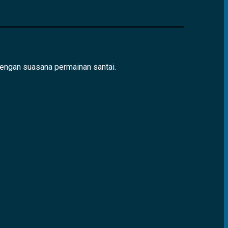
dengan suasana permainan santai.