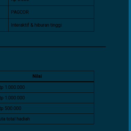
PAGCOR
Interaktif & hiburan tinggi
Nilai
Rp 1.000.000
Rp 1.000.000
Rp 500.000
uta total hadiah