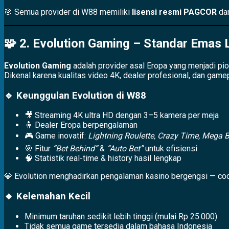
🎯 Semua provider di W88 memiliki
lisensi resmi PAGCOR
da
🧩
2. Evolution Gaming – Standar Emas 
Evolution Gaming
adalah provider asal Eropa yang menjadi pion
Dikenal karena kualitas video 4K, dealer profesional, dan gamepl
🔹
Keunggulan Evolution di W88
🎥 Streaming 4K ultra HD dengan 3–5 kamera per meja
🧍 Dealer Eropa berpengalaman
🎮 Game inovatif:
Lightning Roulette, Crazy Time, Mega B
🎯 Fitur
“Bet Behind”
&
“Auto Bet”
untuk efisiensi
🧠 Statistik real-time & history hasil lengkap
💎 Evolution menghadirkan pengalaman kasino bergengsi — co
🔸
Kelemahan Kecil
Minimum taruhan sedikit lebih tinggi (mulai Rp 25.000)
Tidak semua game tersedia dalam bahasa Indonesia