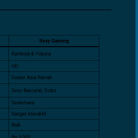
Sexy Gaming
Kamboja & Filipina
HD
Dealer Asia Ramah
Sexy Baccarat, Sicbo
Sederhana
Sangat interaktif
Baik
Rp 5.000