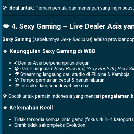
🎯
Ideal untuk:
Pemain pemula dan menengah yang ingin suasan
💋
4. Sexy Gaming – Live Dealer Asia ya
Sexy Gaming
(sebelumnya
Sexy Baccarat
) adalah provider po
🔹
Keunggulan Sexy Gaming di W88
💃 Dealer Asia berpenampilan elegan
🧩 Game unggulan:
Sexy Baccarat, Sexy Roulette, Sexy Si
🎥 Streaming langsung dari studio di Filipina & Kamboja
🎯 Tempo permainan cepat & penuh hiburan
💬 Interaksi langsung lewat live chat
💎 Cocok untuk pemain Indonesia yang mencari
pengalaman ka
🔸
Kelemahan Kecil
Tidak tersedia semua jenis game (fokus di 3–4 kategori 
Grafik tidak sekompleks Evolution