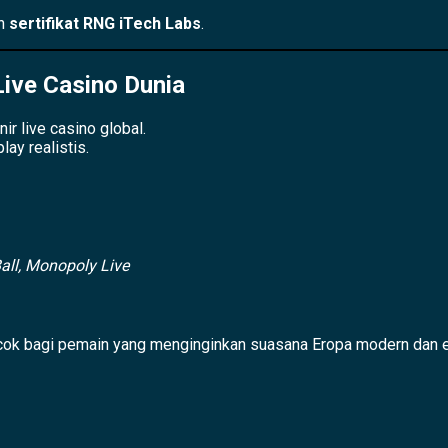
n
sertifikat RNG iTech Labs
.
Live Casino Dunia
ir live casino global.
ay realistis.
all, Monopoly Live
cok bagi pemain yang menginginkan suasana Eropa modern dan e