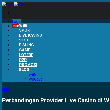
Skip
to
content
Login
W88
Join
SPORT
LIVE KASINO
SLOT
FISHING
GAME
LOTERE
P2P
PROMOSI
BLOG
w88
w88oyo
NEWS
Perbandingan Provider Live Casino di W