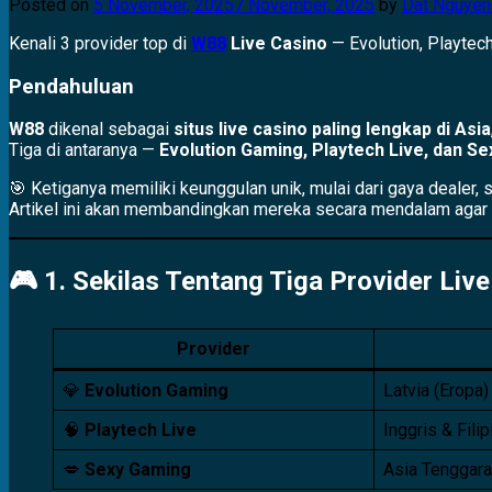
Posted on
5 November, 2025
7 November, 2025
by
Dat Nguyen
Kenali 3 provider top di
W88
Live Casino
— Evolution, Playtec
Pendahuluan
W88
dikenal sebagai
situs live casino paling lengkap di Asia
Tiga di antaranya —
Evolution Gaming, Playtech Live, dan S
🎯 Ketiganya memiliki keunggulan unik, mulai dari gaya dealer, s
Artikel ini akan membandingkan mereka secara mendalam agar 
🎮
1. Sekilas Tentang Tiga Provider Liv
Provider
💎
Evolution Gaming
Latvia (Eropa)
🧠
Playtech Live
Inggris & Filip
💋
Sexy Gaming
Asia Tenggara