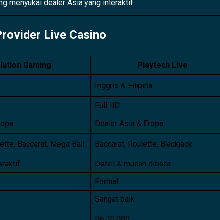
g menyukai dealer Asia yang interaktif.
rovider Live Casino
lution Gaming
Playtech Live
Inggris & Filipina
Full HD
ropa
Dealer Asia & Eropa
ette, Baccarat, Mega Ball
Baccarat, Roulette, Blackjack
raktif
Detail & mudah dibaca
Formal
Sangat baik
Rp 10.000