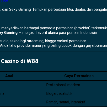
 Phat
h, dan Sexy Gaming. Temukan perbedaan fitur, dealer, dan penga
, menyediakan berbagai penyedia permainan (provider) terkemuk
exy Gaming
— menjadi favorit utama para pemain Indonesia.
tudio, teknologi streaming, hingga variasi permainan.
Anda tahu provider mana yang paling cocok dengan gaya bermai
e Casino di W88
Asal
Gaya Permainan
Profesional, modern
ina
Elegan, realistik
Ramah, santai, interaktif