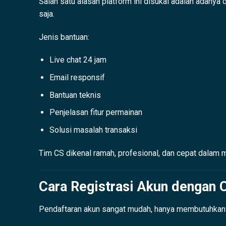
Salah satu alasan platform ini disukai adalah adan
saja.
Jenis bantuan:
Live chat 24 jam
Email responsif
Bantuan teknis
Penjelasan fitur permainan
Solusi masalah transaksi
Tim CS dikenal ramah, profesional, dan cepat dalam
Cara Registrasi Akun dengan 
Pendaftaran akun sangat mudah, hanya membutuhkan s