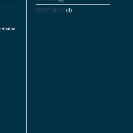
SPORT-HOME
(4)
 ternama