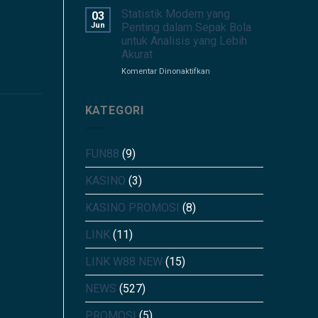
dan
Memahami
Statistik Modern yang
03
Peluang
Expected
Jun
Penting dalam Sepak Bola
Juara
Goals
untuk Analisis yang Lebih
(xG)
Akurat
dengan
Lebih
pada
Komentar Dinonaktifkan
Sederhana
Statistik
dalam
Modern
Sepak
yang
KATEGORI
Bola
Penting
dalam
Sepak
FUN88
(9)
Bola
untuk
KASINO
(3)
Analisis
yang
Lebih
KASINO PROMOSI
(8)
Akurat
LINK
(11)
LINK W88 NEW
(15)
NEWS
(527)
PROMOSI
(5)