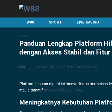
Skip
to
content
W88
SPORT
LIVE KASINO
NEWS
Panduan Lengkap Platform Hib
dengan Akses Stabil dan Fitu
POSTED ON
29 NOVEMBER, 2025
BY
DAT NGUYEN PHAT
Platform hiburan digital ini menyediakan permainan 
atau alternatif
https://w88oyo1.com
.
Meningkatnya Kebutuhan Platfo