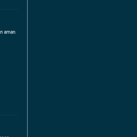
an aman.