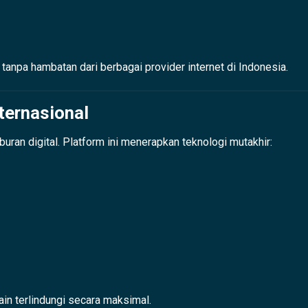
tanpa hambatan dari berbagai provider internet di Indonesia.
ternasional
ran digital. Platform ini menerapkan teknologi mutakhir:
ain terlindungi secara maksimal.