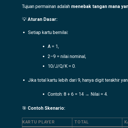
Tujuan permainan adalah
menebak tangan mana yang m
💡
Aturan Dasar:
Setiap kartu bernilai:
A = 1,
2–9 = nilai nominal,
10/J/Q/K = 0.
Jika total kartu lebih dari 9, hanya digit terakhir yan
Contoh: 8 + 6 = 14 → Nilai = 4.
🎯
Contoh Skenario:
KARTU PLAYER
TOTAL
K