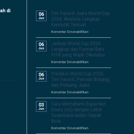
ah di
Tim Favorit Juara World Cup
06
Jun
2026: Analisis Lengkap
Kandidat Terkuat
pada
Komentar Dinonaktifkan
Tim
Favorit
Jadwal World Cup 2026
06
Juara
Jun
Lengkap dan Format Baru
World
FIFA yang Wajib Diketahui
Cup
pada
Komentar Dinonaktifkan
2026:
Jadwal
Analisis
World
Lengkap
Prediksi World Cup 2026:
06
Cup
Kandidat
Jun
Tim Favorit, Pemain Bintang,
2026
Terkuat
dan Peluang Juara
Lengkap
pada
Komentar Dinonaktifkan
dan
Prediksi
Format
World
Baru
Cara Memahami Expected
03
Cup
FIFA
Jun
Goals (xG) dengan Lebih
2026:
yang
Sederhana dalam Sepak
Tim
Wajib
Bola
Favorit,
Diketahui
Pemain
pada
Komentar Dinonaktifkan
Bintang,
Cara