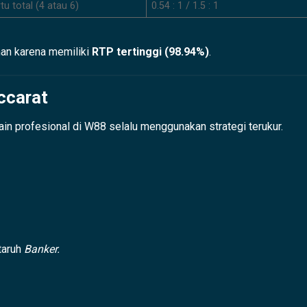
u total (4 atau 6)
0.54 : 1 / 1.5 : 1
man karena memiliki
RTP tertinggi (98.94%)
.
ccarat
n profesional di W88 selalu menggunakan strategi terukur.
taruh
Banker.