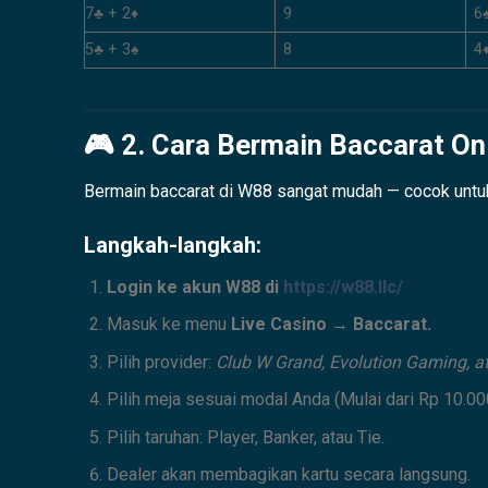
7♣ + 2♦
9
6
5♣ + 3♠
8
4
🎮
2. Cara Bermain Baccarat On
Bermain baccarat di W88 sangat mudah — cocok untu
Langkah-langkah:
Login ke akun W88 di
https://w88.llc/
Masuk ke menu
Live Casino → Baccarat.
Pilih provider:
Club W Grand, Evolution Gaming, a
Pilih meja sesuai modal Anda (Mulai dari Rp 10.00
Pilih taruhan: Player, Banker, atau Tie.
Dealer akan membagikan kartu secara langsung.