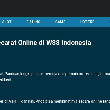
SLOT
FISHING
GAME
LOTERE
arat Online di W88 Indonesia
sia! Panduan lengkap untuk pemula dan pemain profesional, term
sklusif.
er di Asia — dan kini, Anda bisa menikmatinya secara
online la