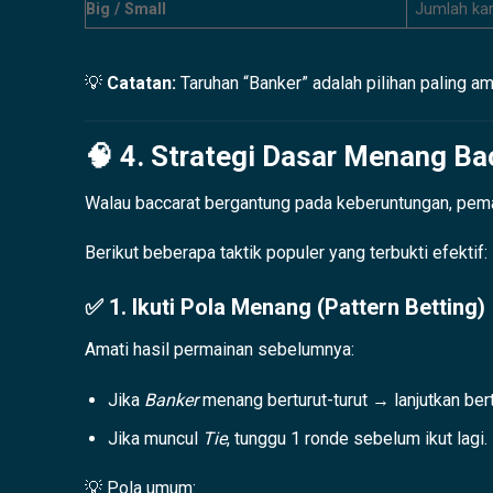
Big / Small
Jumlah kart
💡
Catatan:
Taruhan “Banker” adalah pilihan paling a
🧠
4. Strategi Dasar Menang Ba
Walau baccarat bergantung pada keberuntungan, pemai
Berikut beberapa taktik populer yang terbukti efektif:
✅
1. Ikuti Pola Menang (Pattern Betting)
Amati hasil permainan sebelumnya:
Jika
Banker
menang berturut-turut → lanjutkan ber
Jika muncul
Tie
, tunggu 1 ronde sebelum ikut lagi.
💡 Pola umum: