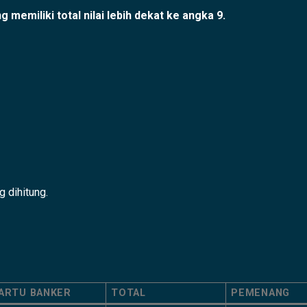
emiliki total nilai lebih dekat ke angka 9.
g dihitung.
ARTU BANKER
TOTAL
PEMENANG