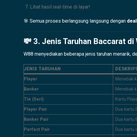
Lihat hasil real-time di layar!
🎯 Semua proses berlangsung langsung dengan
deal
💸
3. Jenis Taruhan Baccarat di
W88 menyediakan beberapa jenis taruhan menarik, d
JENIS TARUHAN
DESKRIP
Player
Menebak k
Banker
Menebak k
Tie (Seri)
Kartu Play
Player Pair
Dua kartu 
Banker Pair
Dua kartu
Perfect Pair
Dua kartu i