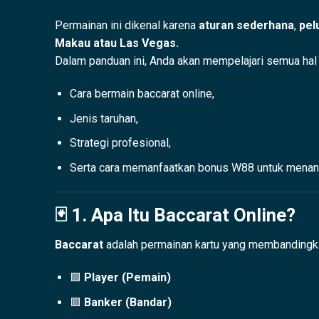
Permainan ini dikenal karena
aturan sederhana
,
pel
Makau atau Las Vegas.
Dalam panduan ini, Anda akan mempelajari semua hal 
Cara bermain baccarat online,
Jenis taruhan,
Strategi profesional,
Serta cara memanfaatkan bonus W88 untuk menang
🃏
1. Apa Itu Baccarat Online?
Baccarat
adalah permainan kartu yang membandingkan
🟩
Player (Pemain)
🟥
Banker (Bandar)