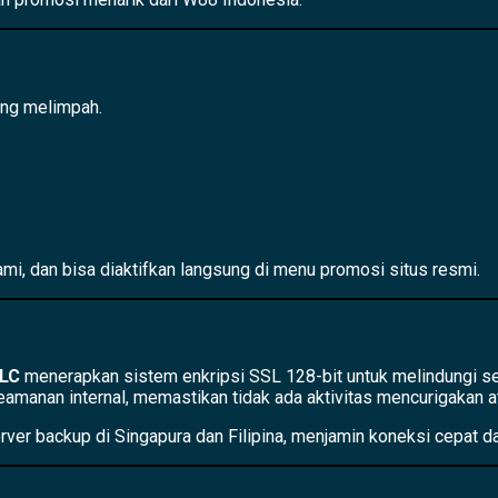
ang melimpah.
i, dan bisa diaktifkan langsung di menu promosi situs resmi.
LC
menerapkan sistem enkripsi SSL 128-bit untuk melindungi s
 keamanan internal, memastikan tidak ada aktivitas mencurigakan 
rver backup di Singapura dan Filipina, menjamin koneksi cepat da