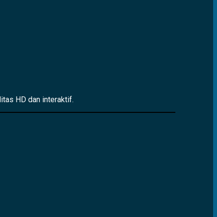
tas HD dan interaktif.