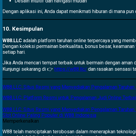
Desain intuitif dan navigasi mudah
Dengan aplikasi ini, Anda dapat menikmati hiburan di mana pun 
10. Kesimpulan
W88.LLC
adalah platform taruhan online terpercaya yang memb
Dengan koleksi permainan berkualitas, bonus besar, keamanan t
setiap hari.
Jika Anda mencari tempat terbaik untuk bermain dengan aman
Kunjungi sekarang di 👉
https://w88.llc/
dan rasakan sensasi ta
W88.LLC: Situs Resmi yang Menyediakan Pengalaman Taruhan D
W88.LLC: Platform Resmi untuk Pengalaman Judi Online Terbai
W88.LLC: Situs Resmi yang Menyediakan Pengalaman Taruhan D
Slot Online Paling Populer di W88 Indonesia
Memperkenalkan
W88 telah menciptakan terobosan dalam menerapkan teknologi t