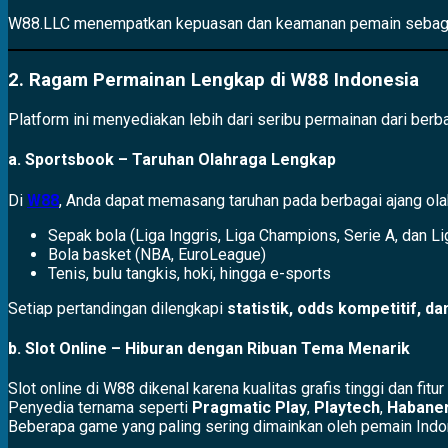
W88.LLC menempatkan kepuasan dan keamanan pemain sebagai
2. Ragam Permainan Lengkap di W88 Indonesia
Platform ini menyediakan lebih dari seribu permainan dari berbag
a. Sportsbook – Taruhan Olahraga Lengkap
Di
W88
, Anda dapat memasang taruhan pada berbagai ajang olah
Sepak bola (Liga Inggris, Liga Champions, Serie A, dan Li
Bola basket (NBA, EuroLeague)
Tenis, bulu tangkis, hoki, hingga e-sports
Setiap pertandingan dilengkapi
statistik, odds kompetitif, da
b. Slot Online – Hiburan dengan Ribuan Tema Menarik
Slot online di W88 dikenal karena kualitas grafis tinggi dan fitur
Penyedia ternama seperti
Pragmatic Play
,
Playtech
,
Habane
Beberapa game yang paling sering dimainkan oleh pemain Indone