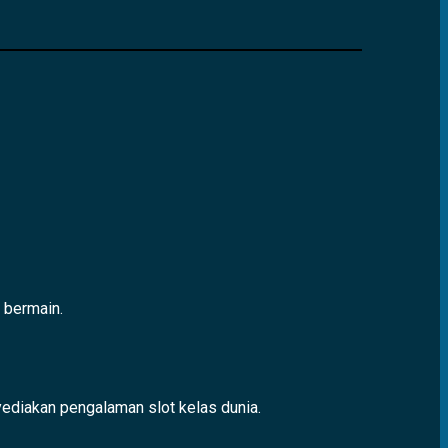
 bermain.
diakan pengalaman slot kelas dunia.