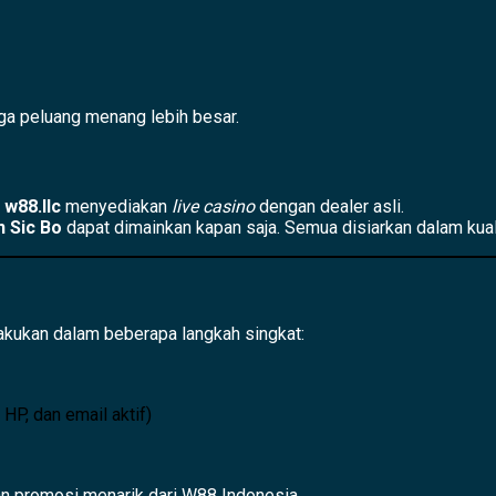
gga peluang menang lebih besar.
,
w88.llc
menyediakan
live casino
dengan dealer asli.
n Sic Bo
dapat dimainkan kapan saja. Semua disiarkan dalam kuali
akukan dalam beberapa langkah singkat:
HP, dan email aktif)
an promosi menarik dari W88 Indonesia.