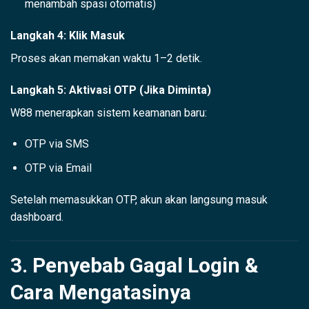
menambah spasi otomatis)
Langkah 4: Klik Masuk
Proses akan memakan waktu 1–2 detik.
Langkah 5: Aktivasi OTP (Jika Diminta)
W88 menerapkan sistem keamanan baru:
OTP via SMS
OTP via Email
Setelah memasukkan OTP, akun akan langsung masuk
dashboard.
3. Penyebab Gagal Login &
Cara Mengatasinya