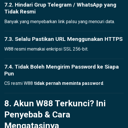
7.2. Hindari Grup Telegram / WhatsApp yang
Tidak Resmi
Banyak yang menyebarkan link palsu yang mencuri data.
7.3. Selalu Pastikan URL Menggunakan HTTPS
W88 resmi memakai enkripsi SSL 256-bit.
7.4. Tidak Boleh Mengirim Password ke Siapa
Pun
CS resmi W88
tidak pernah meminta password
.
8. Akun W88 Terkunci? Ini
Penyebab & Cara
Mengatasinya