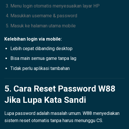
Menu login otomatis menyesuaikan layar HP
Masukkan username & password
Masuk ke halaman utama mobile
Kelebihan login via mobile:
Lebih cepat dibanding desktop
Bisa main semua game tanpa lag
Tidak perlu aplikasi tambahan
5. Cara Reset Password W88
Jika Lupa Kata Sandi
Lupa password adalah masalah umum. W88 menyediakan
sistem reset otomatis tanpa harus menunggu CS.