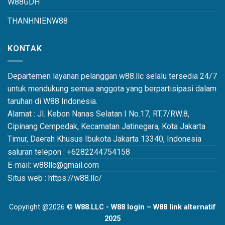
W88GDH
THANHNIENW88
KONTAK
Departemen layanan pelanggan w88.llc selalu tersedia 24/7
untuk mendukung semua anggota yang berpartisipasi dalam
taruhan di W88 Indonesia.
Alamat : Jl. Kebon Nanas Selatan I No.17, RT.7/RW.8,
Cipinang Cempedak, Kecamatan Jatinegara, Kota Jakarta
Timur, Daerah Khusus Ibukota Jakarta 13340, Indonesia
saluran telepon : +6282244754158
E-mail: w88llc@gmail.com
Situs web : https://w88.llc/
Copyright @2026 ©
W88.LLC - W88 login – W88 link alternatif
2025