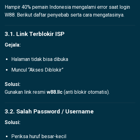
Hampir 40% pemain Indonesia mengalami error saat login
W88. Berikut daftar penyebab serta cara mengatasinya.
3.1. Link Terblokir ISP
Gejala:
Halaman tidak bisa dibuka
Muncul “Akses Diblokir”
Solusi:
Gunakan link resmi
w88.llc
(anti blokir otomatis).
3.2. Salah Password / Username
Solusi:
Periksa huruf besar-kecil