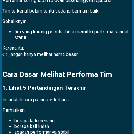
Performa sering lebih relevan dibandingkan reputasi.
Tim terkenal belum tentu sedang bermain baik.
Sebaliknya:
tim yang kurang populer bisa memiliki performa sangat
stabil.
Karena itu:
👉 jangan hanya melihat nama besar.
Cara Dasar Melihat Performa Tim
1. Lihat 5 Pertandingan Terakhir
Ini adalah cara paling sederhana.
Perhatikan:
berapa kali menang
berapa kali kalah
apakah performanya stabil