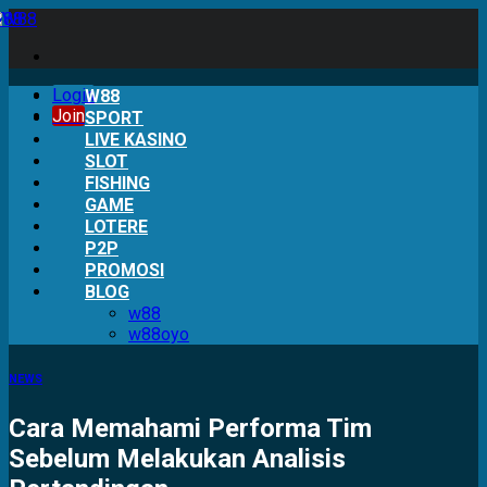
Skip
to
content
Login
W88
Join
SPORT
LIVE KASINO
SLOT
FISHING
GAME
LOTERE
P2P
PROMOSI
BLOG
w88
w88oyo
NEWS
Cara Memahami Performa Tim
Sebelum Melakukan Analisis