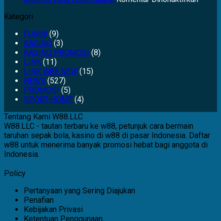
dan
Statist
(xG)
Kategori
Peluang
Moder
den
Juara
yang
Leb
FUN88
(9)
Pentin
Sed
KASINO
(3)
dalam
dal
KASINO PROMOSI
(8)
Sepak
Sep
LINK
(11)
Bola
Bol
LINK W88 NEW
(15)
untuk
NEWS
(527)
Analis
PROMOSI
(5)
yang
SPORT-HOME
(4)
Lebih
Akurat
Tentang Kami W88.LLC
W88.LLC - tautan terbaru ke w88, petunjuk cara bermain
taruhan sepak bola, kasino di w88 di pasar Indonesia. Daftar
w88 untuk menerima banyak promosi hebat bagi anggota di
Indonesia.
Policy
Pertanyaan yang Sering Diajukan
Penafian
Kebijakan Privasi
Ketentuan Penggunaan