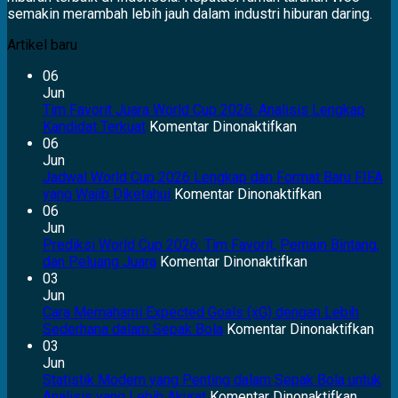
semakin merambah lebih jauh dalam industri hiburan daring.
Artikel baru
06
Jun
Tim Favorit Juara World Cup 2026: Analisis Lengkap
pada
Kandidat Terkuat
Komentar Dinonaktifkan
Tim
06
Favorit
Jun
Juara
Jadwal World Cup 2026 Lengkap dan Format Baru FIFA
World
pada
yang Wajib Diketahui
Komentar Dinonaktifkan
Cup
Jadwal
06
2026:
World
Jun
Analisis
Cup
Prediksi World Cup 2026: Tim Favorit, Pemain Bintang,
Lengkap
pada
2026
dan Peluang Juara
Komentar Dinonaktifkan
Kandidat
Prediksi
Lengkap
03
Terkuat
World
dan
Jun
Cup
Format
Cara Memahami Expected Goals (xG) dengan Lebih
2026:
Baru
pad
Sederhana dalam Sepak Bola
Komentar Dinonaktifkan
Tim
FIFA
Car
03
Favorit,
yang
Me
Jun
Pemain
Wajib
Exp
Statistik Modern yang Penting dalam Sepak Bola untuk
Bintang,
Diketahui
pada
Goa
Analisis yang Lebih Akurat
Komentar Dinonaktifkan