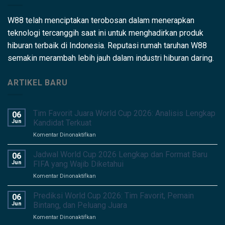
W88 telah menciptakan terobosan dalam menerapkan
teknologi tercanggih saat ini untuk menghadirkan produk
hiburan terbaik di Indonesia. Reputasi rumah taruhan W88
semakin merambah lebih jauh dalam industri hiburan daring.
ARTIKEL BARU
Tim Favorit Juara World Cup 2026: Analisis Lengkap
06
Jun
Kandidat Terkuat
pada
Komentar Dinonaktifkan
Tim
Favorit
Jadwal World Cup 2026 Lengkap dan Format Baru
06
Juara
Jun
FIFA yang Wajib Diketahui
World
pada
Komentar Dinonaktifkan
Cup
Jadwal
2026:
World
Prediksi World Cup 2026: Tim Favorit, Pemain
Analisis
06
Cup
Lengkap
Jun
Bintang, dan Peluang Juara
2026
Kandidat
pada
Komentar Dinonaktifkan
Lengkap
Terkuat