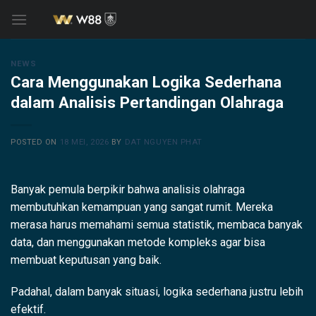
Skip
to
content
NEWS
Cara Menggunakan Logika Sederhana
dalam Analisis Pertandingan Olahraga
POSTED ON
18 MEI, 2026
BY
DAT NGUYEN PHAT
Banyak pemula berpikir bahwa analisis olahraga
membutuhkan kemampuan yang sangat rumit. Mereka
merasa harus memahami semua statistik, membaca banyak
data, dan menggunakan metode kompleks agar bisa
membuat keputusan yang baik.
Padahal, dalam banyak situasi, logika sederhana justru lebih
efektif.