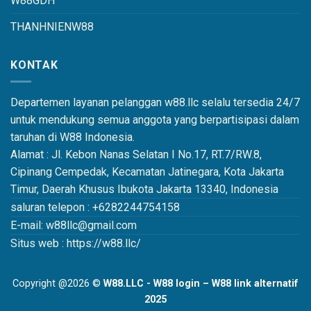
W88GDH
THANHNIENW88
KONTAK
Departemen layanan pelanggan w88.llc selalu tersedia 24/7
untuk mendukung semua anggota yang berpartisipasi dalam
taruhan di W88 Indonesia.
Alamat : Jl. Kebon Nanas Selatan I No.17, RT.7/RW.8,
Cipinang Cempedak, Kecamatan Jatinegara, Kota Jakarta
Timur, Daerah Khusus Ibukota Jakarta 13340, Indonesia
saluran telepon : +6282244754158
E-mail: w88llc@gmail.com
Situs web : https://w88.llc/
Copyright @2026 ©
W88.LLC - W88 login – W88 link alternatif
2025