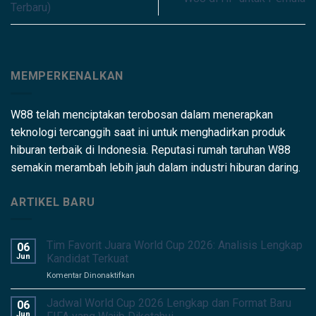
Terbaru)
MEMPERKENALKAN
W88 telah menciptakan terobosan dalam menerapkan
teknologi tercanggih saat ini untuk menghadirkan produk
hiburan terbaik di Indonesia. Reputasi rumah taruhan W88
semakin merambah lebih jauh dalam industri hiburan daring.
ARTIKEL BARU
Tim Favorit Juara World Cup 2026: Analisis Lengkap
06
Jun
Kandidat Terkuat
pada
Komentar Dinonaktifkan
Tim
Favorit
Jadwal World Cup 2026 Lengkap dan Format Baru
06
Juara
Jun