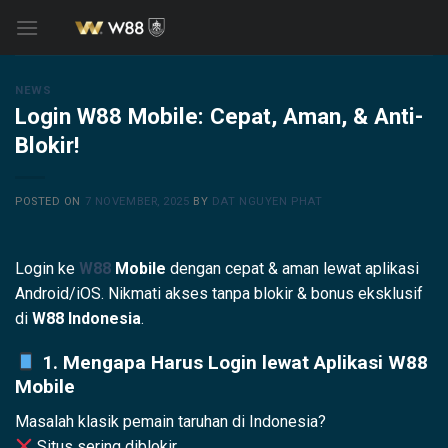
Skip
to
content
NEWS
Login W88 Mobile: Cepat, Aman, & Anti-
Blokir!
POSTED ON
7 NOVEMBER, 2025
BY
DAT NGUYEN PHAT
Login ke
W88
Mobile
dengan cepat & aman lewat aplikasi
Android/iOS. Nikmati akses tanpa blokir & bonus eksklusif
di
W88 Indonesia
.
1. Mengapa Harus Login lewat Aplikasi W88
Mobile
Masalah klasik pemain taruhan di Indonesia?
Situs sering diblokir