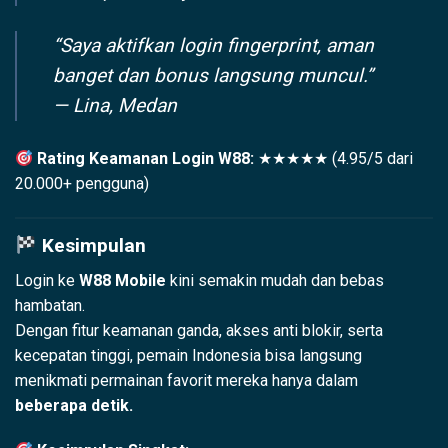
“Saya aktifkan login fingerprint, aman
banget dan bonus langsung muncul.”
—
Lina, Medan
Rating Keamanan Login W88:
★★★★★ (4.95/5 dari
20.000+ pengguna)
Kesimpulan
Login ke
W88 Mobile
kini semakin mudah dan bebas
hambatan.
Dengan fitur keamanan ganda, akses anti blokir, serta
kecepatan tinggi, pemain Indonesia bisa langsung
menikmati permainan favorit mereka hanya dalam
beberapa detik.