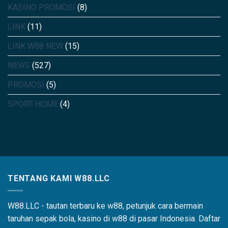
Lebih
KASINO PROMOSI
(8)
Akurat
LINK
(11)
LINK W88 NEW
(15)
NEWS
(527)
PROMOSI
(5)
SPORT-HOME
(4)
TENTANG KAMI W88.LLC
W88.LLC - tautan terbaru ke w88, petunjuk cara bermain
taruhan sepak bola, kasino di w88 di pasar Indonesia. Daftar