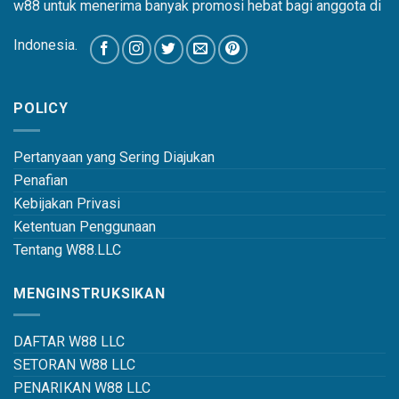
w88 untuk menerima banyak promosi hebat bagi anggota di
Indonesia.
POLICY
Pertanyaan yang Sering Diajukan
Penafian
Kebijakan Privasi
Ketentuan Penggunaan
Tentang W88.LLC
MENGINSTRUKSIKAN
DAFTAR W88 LLC
SETORAN W88 LLC
PENARIKAN W88 LLC