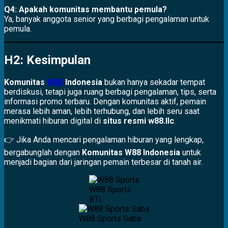
Q4: Apakah komunitas membantu pemula?
Ya, banyak anggota senior yang berbagi pengalaman untuk
pemula.
H2: Kesimpulan
Komunitas
W88
Indonesia
bukan hanya sekadar tempat
berdiskusi, tetapi juga ruang berbagi pengalaman, tips, serta
informasi promo terbaru. Dengan komunitas aktif, pemain
merasa lebih aman, lebih terhubung, dan lebih seru saat
menikmati hiburan digital di
situs resmi w88.llc
.
👉 Jika Anda mencari pengalaman hiburan yang lengkap,
bergabunglah dengan
Komunitas W88 Indonesia
untuk
menjadi bagian dari jaringan pemain terbesar di tanah air.
W88 Sports
BTi
W88 Sports Saba