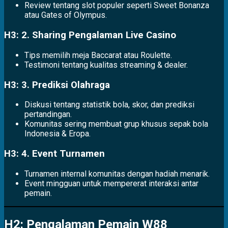
Review tentang slot populer seperti Sweet Bonanza
atau Gates of Olympus.
H3: 2. Sharing Pengalaman Live Casino
Tips memilih meja Baccarat atau Roulette.
Testimoni tentang kualitas streaming & dealer.
H3: 3. Prediksi Olahraga
Diskusi tentang statistik bola, skor, dan prediksi
pertandingan.
Komunitas sering membuat grup khusus sepak bola
Indonesia & Eropa.
H3: 4. Event Turnamen
Turnamen internal komunitas dengan hadiah menarik.
Event mingguan untuk mempererat interaksi antar
pemain.
H2: Pengalaman Pemain W88