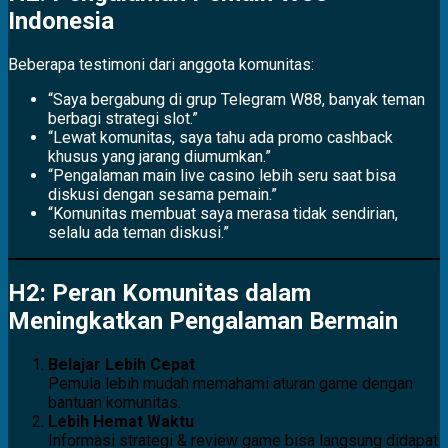
Indonesia
Beberapa testimoni dari anggota komunitas:
“Saya bergabung di grup Telegram W88, banyak teman
berbagi strategi slot.”
“Lewat komunitas, saya tahu ada promo cashback
khusus yang jarang diumumkan.”
“Pengalaman main live casino lebih seru saat bisa
diskusi dengan sesama pemain.”
“Komunitas membuat saya merasa tidak sendirian,
selalu ada teman diskusi.”
H2: Peran Komunitas dalam
Meningkatkan Pengalaman Bermain
Belajar Lebih Cepat
Pemula lebih mudah memahami aturan game dengan
bantuan komunitas.
Lebih Hemat Waktu
Informasi strategi & review game bisa langsung didapat