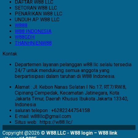
DAFTAR W88 LLC
SETORAN W88 LLC
PENARIKAN W88 LLC
UNDUH AP W88 LLC
W888
W88 INDONESIA
W88GDH
THANHNIENW88
Kontak
Departemen layanan pelanggan w88.llc selalu tersedia
24/7 untuk mendukung semua anggota yang
berpartisipasi dalam taruhan di W88 Indonesia.
Alamat : Jl. Kebon Nanas Selatan I No.17, RT.7/RW.8,
Cipinang Cempedak, Kecamatan Jatinegara, Kota
Jakarta Timur, Daerah Khusus Ibukota Jakarta 13340,
Indonesia
saluran telepon : +6282244754158
E-mail: w88llc@gmail.com
Situs web : https://w88.llc/
Copyright @2026 ©
W88.LLC - W88 login – W88 link