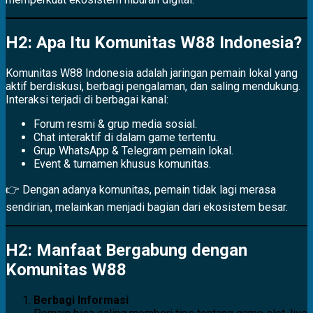
H2: Apa Itu Komunitas W88 Indonesia?
Komunitas W88 Indonesia adalah jaringan pemain lokal yang
aktif berdiskusi, berbagi pengalaman, dan saling mendukung.
Interaksi terjadi di berbagai kanal:
Forum resmi & grup media sosial.
Chat interaktif di dalam game tertentu.
Grup WhatsApp & Telegram pemain lokal.
Event & turnamen khusus komunitas.
👉 Dengan adanya komunitas, pemain tidak lagi merasa
sendirian, melainkan menjadi bagian dari ekosistem besar.
H2: Manfaat Bergabung dengan
Komunitas W88
Berbagi Informasi