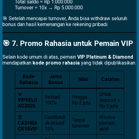
Total saldo = Rp 1.000.000
Turnover = 10x → Rp 5.000.000
🎯 Setelah mencapai turnover, Anda bisa withdraw seluruh
bonus dan hasil kemenangan ke rekening pribadi.
🎯
7. Promo Rahasia untuk Pemain VIP
Selain kode umum di atas, pemain
VIP Platinum & Diamond
mendapatkan
kode promo rahasia
yang tidak dipublikasikan.
Kode
Jenis
Nilai
Catatan
Rahasia
Bonus
💎
Untuk
Reload
Hingga
VIPRELO
deposit >
100%
Rp 2 juta
AD2025
Rp 5 juta
🧧
Cashback
Khusus
Tanpa
CASHBA
eksklusif
pemain
turnover
CK15VIP
15%
aktif