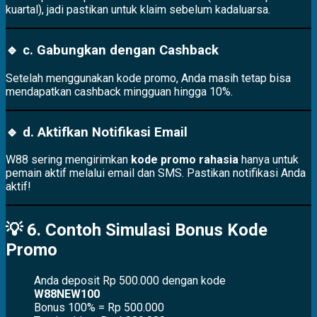
kuartal), jadi pastikan untuk klaim sebelum kadaluarsa.
🔹
c. Gabungkan dengan Cashback
Setelah menggunakan kode promo, Anda masih tetap bisa
mendapatkan cashback mingguan hingga 10%.
🔹
d. Aktifkan Notifikasi Email
W88 sering mengirimkan
kode promo rahasia
hanya untuk
pemain aktif melalui email dan SMS. Pastikan notifikasi Anda
aktif!
💡
6. Contoh Simulasi Bonus Kode
Promo
Anda deposit Rp 500.000 dengan kode
W88NEW100
Bonus 100% = Rp 500.000