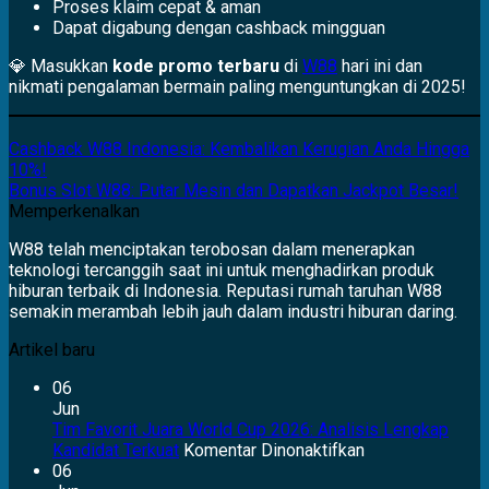
Proses klaim cepat & aman
Dapat digabung dengan cashback mingguan
💎 Masukkan
kode promo terbaru
di
W88
hari ini dan
nikmati pengalaman bermain paling menguntungkan di 2025!
Cashback W88 Indonesia: Kembalikan Kerugian Anda Hingga
10%!
Bonus Slot W88: Putar Mesin dan Dapatkan Jackpot Besar!
Memperkenalkan
W88 telah menciptakan terobosan dalam menerapkan
teknologi tercanggih saat ini untuk menghadirkan produk
hiburan terbaik di Indonesia. Reputasi rumah taruhan W88
semakin merambah lebih jauh dalam industri hiburan daring.
Artikel baru
06
Jun
Tim Favorit Juara World Cup 2026: Analisis Lengkap
pada
Kandidat Terkuat
Komentar Dinonaktifkan
Tim
06