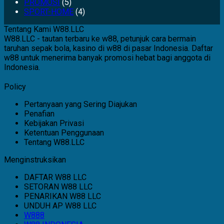
PROMOSI
(5)
yang
SPORT-HOME
(4)
Lebih
Akurat
Tentang Kami W88.LLC
W88.LLC - tautan terbaru ke w88, petunjuk cara bermain
taruhan sepak bola, kasino di w88 di pasar Indonesia. Daftar
w88 untuk menerima banyak promosi hebat bagi anggota di
Indonesia.
Policy
Pertanyaan yang Sering Diajukan
Penafian
Kebijakan Privasi
Ketentuan Penggunaan
Tentang W88.LLC
Menginstruksikan
DAFTAR W88 LLC
SETORAN W88 LLC
PENARIKAN W88 LLC
UNDUH AP W88 LLC
W888