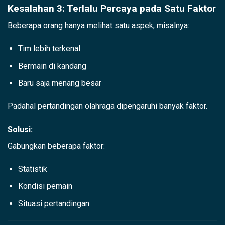
Kesalahan 3: Terlalu Percaya pada Satu Faktor
Beberapa orang hanya melihat satu aspek, misalnya:
Tim lebih terkenal
Bermain di kandang
Baru saja menang besar
Padahal pertandingan olahraga dipengaruhi banyak faktor.
Solusi:
Gabungkan beberapa faktor:
Statistik
Kondisi pemain
Situasi pertandingan