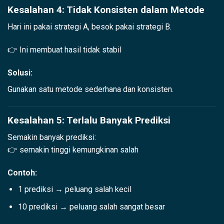
Kesalahan 4: Tidak Konsisten dalam Metode
Hari ini pakai strategi A, besok pakai strategi B.
👉 Ini membuat hasil tidak stabil
Solusi:
Gunakan satu metode sederhana dan konsisten.
Kesalahan 5: Terlalu Banyak Prediksi
Semakin banyak prediksi:
👉 semakin tinggi kemungkinan salah
Contoh:
1 prediksi → peluang salah kecil
10 prediksi → peluang salah sangat besar