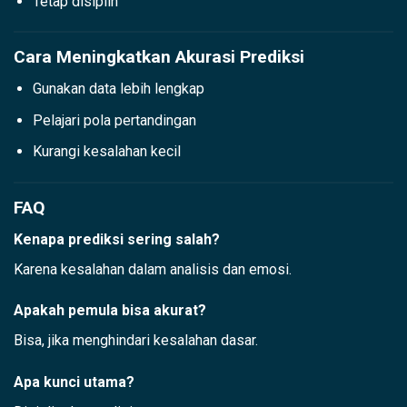
Tetap disiplin
Cara Meningkatkan Akurasi Prediksi
Gunakan data lebih lengkap
Pelajari pola pertandingan
Kurangi kesalahan kecil
FAQ
Kenapa prediksi sering salah?
Karena kesalahan dalam analisis dan emosi.
Apakah pemula bisa akurat?
Bisa, jika menghindari kesalahan dasar.
Apa kunci utama?