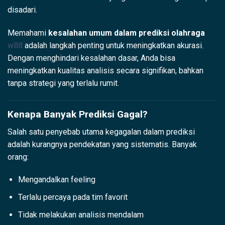
disadari.
Memahami
kesalahan umum dalam prediksi olahraga
w88
adalah langkah penting untuk meningkatkan akurasi.
Dengan menghindari kesalahan dasar, Anda bisa
meningkatkan kualitas analisis secara signifikan, bahkan
tanpa strategi yang terlalu rumit.
Kenapa Banyak Prediksi Gagal?
Salah satu penyebab utama kegagalan dalam prediksi
adalah kurangnya pendekatan yang sistematis. Banyak
orang:
Mengandalkan feeling
Terlalu percaya pada tim favorit
Tidak melakukan analisis mendalam