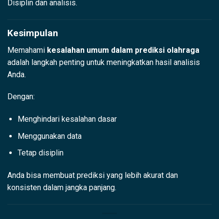
Disiplin dan analisis.
Kesimpulan
Memahami
kesalahan umum dalam prediksi olahraga
adalah langkah penting untuk meningkatkan hasil analisis
Anda.
Dengan:
Menghindari kesalahan dasar
Menggunakan data
Tetap disiplin
Anda bisa membuat prediksi yang lebih akurat dan
konsisten dalam jangka panjang.