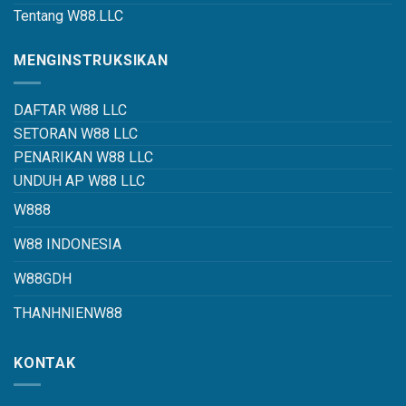
Tentang W88.LLC
MENGINSTRUKSIKAN
DAFTAR W88 LLC
SETORAN W88 LLC
PENARIKAN W88 LLC
UNDUH AP W88 LLC
W888
W88 INDONESIA
W88GDH
THANHNIENW88
KONTAK