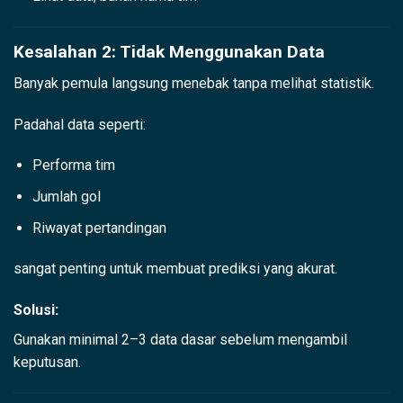
Kesalahan 2: Tidak Menggunakan Data
Banyak pemula langsung menebak tanpa melihat statistik.
Padahal data seperti:
Performa tim
Jumlah gol
Riwayat pertandingan
sangat penting untuk membuat prediksi yang akurat.
Solusi:
Gunakan minimal 2–3 data dasar sebelum mengambil
keputusan.