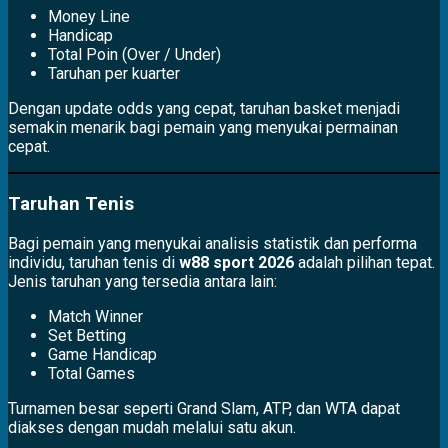
Money Line
Handicap
Total Poin (Over / Under)
Taruhan per kuarter
Dengan update odds yang cepat, taruhan basket menjadi
semakin menarik bagi pemain yang menyukai permainan
cepat.
Taruhan Tenis
Bagi pemain yang menyukai analisis statistik dan performa
individu, taruhan tenis di
w88 sport 2026
adalah pilihan tepat.
Jenis taruhan yang tersedia antara lain:
Match Winner
Set Betting
Game Handicap
Total Games
Turnamen besar seperti Grand Slam, ATP, dan WTA dapat
diakses dengan mudah melalui satu akun.