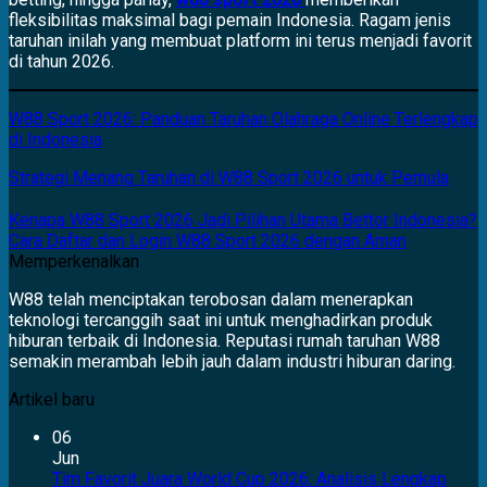
fleksibilitas maksimal bagi pemain Indonesia. Ragam jenis
taruhan inilah yang membuat platform ini terus menjadi favorit
di tahun 2026.
W88 Sport 2026: Panduan Taruhan Olahraga Online Terlengkap
di Indonesia
Strategi Menang Taruhan di W88 Sport 2026 untuk Pemula
Kenapa W88 Sport 2026 Jadi Pilihan Utama Bettor Indonesia?
Cara Daftar dan Login W88 Sport 2026 dengan Aman
Memperkenalkan
W88 telah menciptakan terobosan dalam menerapkan
teknologi tercanggih saat ini untuk menghadirkan produk
hiburan terbaik di Indonesia. Reputasi rumah taruhan W88
semakin merambah lebih jauh dalam industri hiburan daring.
Artikel baru
06
Jun
Tim Favorit Juara World Cup 2026: Analisis Lengkap