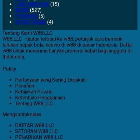
LINK W88 NEW
(15)
untuk
NEWS
(527)
Analis
PROMOSI
(5)
yang
SPORT-HOME
(4)
Lebih
Akurat
Tentang Kami W88.LLC
W88.LLC - tautan terbaru ke w88, petunjuk cara bermain
taruhan sepak bola, kasino di w88 di pasar Indonesia. Daftar
w88 untuk menerima banyak promosi hebat bagi anggota di
Indonesia.
Policy
Pertanyaan yang Sering Diajukan
Penafian
Kebijakan Privasi
Ketentuan Penggunaan
Tentang W88.LLC
Menginstruksikan
DAFTAR W88 LLC
SETORAN W88 LLC
PENARIKAN W88 LLC