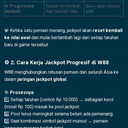
💎
Progressive
Hadiah bertambah
Bisa capai ratusan
Jackpot
tiap taruhan baru
juta!
💎 Ketika satu pemain menang, jackpot akan
reset kembali
ke nilai awal
dan mulai bertambah lagi dari setiap taruhan
baru di game tersebut.
⚙️
2. Cara Kerja Jackpot Progresif di W88
W88 menghubungkan ratusan pemain dari seluruh Asia ke
dalam
jaringan jackpot global.
🎯
Prosesnya:
1️⃣ Setiap taruhan (contoh Rp 10.000) → sebagian kecil
(misal Rp 100) masuk ke pool jackpot.
2️⃣ Pool terus meningkat selama belum ada pemenang.
3️⃣ Saat kombinasi simbol jackpot muncul → pemain