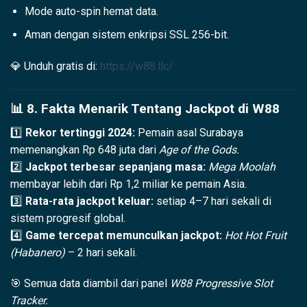
Mode auto-spin hemat data.
Aman dengan sistem enkripsi SSL 256-bit.
💎 Unduh gratis di:
https://w88.llc/
📊
8. Fakta Menarik Tentang Jackpot di W88
1️⃣
Rekor tertinggi 2024:
Pemain asal Surabaya
memenangkan Rp 648 juta dari
Age of the Gods.
2️⃣
Jackpot terbesar sepanjang masa:
Mega Moolah
membayar lebih dari Rp 1,2 miliar ke pemain Asia.
3️⃣
Rata-rata jackpot keluar:
setiap 4–7 hari sekali di
sistem progresif global.
4️⃣
Game tercepat memunculkan jackpot:
Hot Hot Fruit
(Habanero)
– 2 hari sekali.
🎯 Semua data diambil dari panel
W88 Progressive Slot
Tracker.