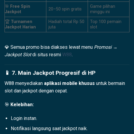
🎯
Free Spin
Game pilihan
20–50 spin gratis
Jackpot
minggu ini
🏆
Turnamen
Hadiah total Rp 50
Top 100 pemain
Jackpot Harian
juta
slot
💎 Semua promo bisa diakses lewat menu
Promosi →
Jackpot Slot
di situs resmi
W88
.
📱
7. Main Jackpot Progresif di HP
W88 menyediakan
aplikasi mobile khusus
untuk bermain
slot dan jackpot dengan cepat.
🎯
Kelebihan:
Login instan.
Notifikasi langsung saat jackpot naik.