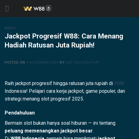
Skip
to
content
NEWS
Jackpot Progresif W88: Cara Menang
Hadiah Ratusan Juta Rupiah!
POSTED ON
4 NOVEMBER, 2025
BY
DAT NGUYEN PHAT
Raih jackpot progresif hingga ratusan juta rupiah di
W88
Indonesia! Pelajari cara kerja jackpot, game populer, dan
strategi menang slot progresif 2025.
Pendahuluan
Bermain slot bukan hanya soal hiburan — ini tentang
peluang memenangkan jackpot besar
.
Di
W88 Indonesia
, pemain bisa menikmati
jackpot