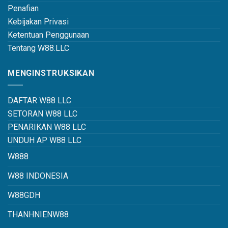
Penafian
Kebijakan Privasi
Ketentuan Penggunaan
Tentang W88.LLC
MENGINSTRUKSIKAN
DAFTAR W88 LLC
SETORAN W88 LLC
PENARIKAN W88 LLC
UNDUH AP W88 LLC
W888
W88 INDONESIA
W88GDH
THANHNIENW88