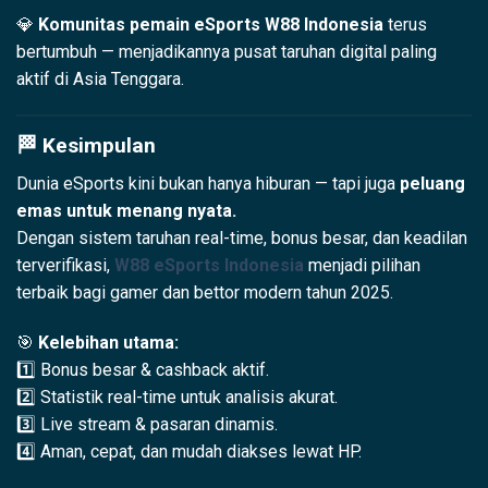
💎
Komunitas pemain eSports W88 Indonesia
terus
bertumbuh — menjadikannya pusat taruhan digital paling
aktif di Asia Tenggara.
🏁
Kesimpulan
Dunia eSports kini bukan hanya hiburan — tapi juga
peluang
emas untuk menang nyata.
Dengan sistem taruhan real-time, bonus besar, dan keadilan
terverifikasi,
W88 eSports Indonesia
menjadi pilihan
terbaik bagi gamer dan bettor modern tahun 2025.
🎯
Kelebihan utama:
1️⃣ Bonus besar & cashback aktif.
2️⃣ Statistik real-time untuk analisis akurat.
3️⃣ Live stream & pasaran dinamis.
4️⃣ Aman, cepat, dan mudah diakses lewat HP.