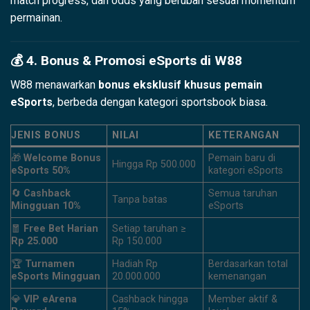
match progress, dan odds yang berubah sesuai momentum
permainan.
💰
4. Bonus & Promosi eSports di W88
W88 menawarkan
bonus eksklusif khusus pemain
eSports
, berbeda dengan kategori sportsbook biasa.
JENIS BONUS
NILAI
KETERANGAN
🎁
Welcome Bonus
Pemain baru di
Hingga Rp 500.000
eSports 50%
kategori eSports
🔄
Cashback
Semua taruhan
Tanpa batas
Mingguan 10%
eSports
🧧
Free Bet Harian
Setiap taruhan ≥
Rp 25.000
Rp 150.000
🏆
Turnamen
Hadiah Rp
Berdasarkan total
eSports Mingguan
20.000.000
kemenangan
💎
VIP eArena
Cashback hingga
Member aktif &