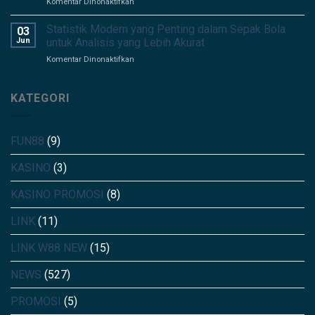
pada
Komentar Dinonaktifkan
Tim
yang
Cara
Favorit,
Wajib
Memahami
Statistik Modern yang Penting dalam Sepak Bola
Pemain
03
Diketahui
Expected
Bintang,
Jun
untuk Analisis yang Lebih Akurat
Goals
dan
pada
Komentar Dinonaktifkan
(xG)
Peluang
Statistik
dengan
Juara
Modern
Lebih
yang
KATEGORI
Sederhana
Penting
dalam
dalam
Sepak
Sepak
Bola
FUN88
(9)
Bola
untuk
KASINO
(3)
Analisis
yang
Lebih
KASINO PROMOSI
(8)
Akurat
LINK
(11)
LINK W88 NEW
(15)
NEWS
(527)
PROMOSI
(5)