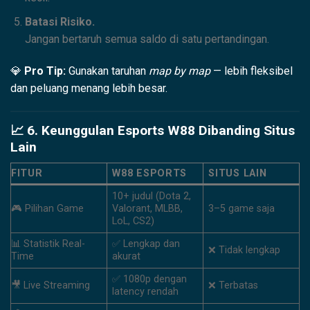
Batasi Risiko.
Jangan bertaruh semua saldo di satu pertandingan.
💎
Pro Tip:
Gunakan taruhan
map by map
— lebih fleksibel
dan peluang menang lebih besar.
📈
6. Keunggulan Esports W88 Dibanding Situs
Lain
FITUR
W88 ESPORTS
SITUS LAIN
10+ judul (Dota 2,
🎮 Pilihan Game
Valorant, MLBB,
3–5 game saja
LoL, CS2)
📊 Statistik Real-
✅ Lengkap dan
❌ Tidak lengkap
Time
akurat
✅ 1080p dengan
🎥 Live Streaming
❌ Terbatas
latency rendah