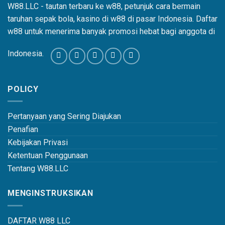
W88.LLC - tautan terbaru ke w88, petunjuk cara bermain
taruhan sepak bola, kasino di w88 di pasar Indonesia. Daftar
w88 untuk menerima banyak promosi hebat bagi anggota di
Indonesia.
POLICY
Pertanyaan yang Sering Diajukan
Penafian
Kebijakan Privasi
Ketentuan Penggunaan
Tentang W88.LLC
MENGINSTRUKSIKAN
DAFTAR W88 LLC