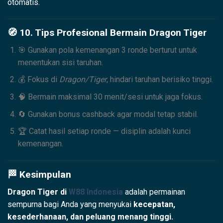
otomatis.
🧭
10. Tips Profesional Bermain Dragon Tiger
🎯 Gunakan pola kemenangan 3 ronde berturut untuk
menentukan sisi taruhan.
💰 Fokus di
Dragon/Tiger
, hindari taruhan berisiko tinggi.
🧠 Bermain maksimal 30 menit/sesi untuk jaga fokus.
🔄 Gunakan bonus cashback agar modal tetap stabil.
🏆 Catat hasil setiap ronde — disiplin adalah kunci
kemenangan.
🏁
Kesimpulan
Dragon Tiger di
W88 Indonesia
adalah permainan
sempurna bagi Anda yang menyukai
kecepatan,
kesederhanaan, dan peluang menang tinggi.