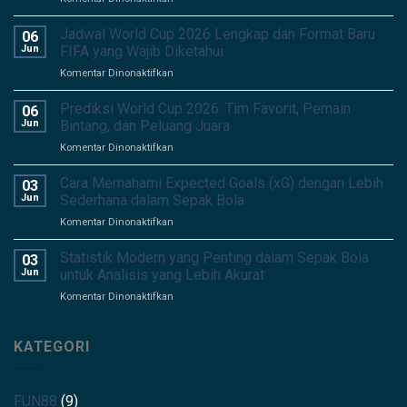
Tim
Favorit
Jadwal World Cup 2026 Lengkap dan Format Baru
06
Juara
Jun
FIFA yang Wajib Diketahui
World
pada
Komentar Dinonaktifkan
Cup
Jadwal
2026:
World
Prediksi World Cup 2026: Tim Favorit, Pemain
Analisis
06
Cup
Lengkap
Jun
Bintang, dan Peluang Juara
2026
Kandidat
pada
Komentar Dinonaktifkan
Lengkap
Terkuat
Prediksi
dan
World
Cara Memahami Expected Goals (xG) dengan Lebih
Format
03
Cup
Baru
Jun
Sederhana dalam Sepak Bola
2026:
FIFA
pada
Komentar Dinonaktifkan
Tim
yang
Cara
Favorit,
Wajib
Memahami
Statistik Modern yang Penting dalam Sepak Bola
Pemain
03
Diketahui
Expected
Bintang,
Jun
untuk Analisis yang Lebih Akurat
Goals
dan
pada
Komentar Dinonaktifkan
(xG)
Peluang
Statistik
dengan
Juara
Modern
Lebih
yang
KATEGORI
Sederhana
Penting
dalam
dalam
Sepak
Sepak
Bola
FUN88
(9)
Bola