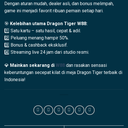
Dengan aturan mudah, dealer asli, dan bonus melimpah,
game ini menjadi favorit ribuan pemain setiap hari.
🎯
Kelebihan utama Dragon Tiger W88:
1️⃣ Satu kartu – satu hasil, cepat & adil.
2️⃣ Peluang menang hampir 50%.
3️⃣ Bonus & cashback eksklusif.
4️⃣ Streaming live 24 jam dari studio resmi.
💎
Mainkan sekarang di
W88
dan rasakan sensasi
keberuntungan secepat kilat di meja Dragon Tiger terbaik di
Indonesia!