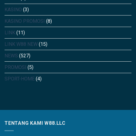
untuk
KASINO
(3)
Analisis
yang
Lebih
KASINO PROMOSI
(8)
Akurat
LINK
(11)
LINK W88 NEW
(15)
NEWS
(527)
PROMOSI
(5)
SPORT-HOME
(4)
TENTANG KAMI W88.LLC