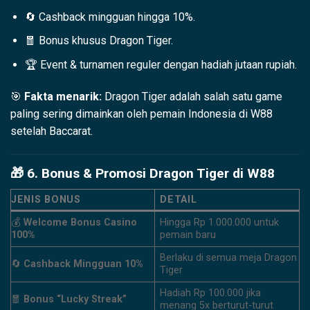
🔄 Cashback mingguan hingga 10%.
🧧 Bonus khusus Dragon Tiger.
🏆 Event & turnamen reguler dengan hadiah jutaan rupiah.
🎯
Fakta menarik:
Dragon Tiger adalah salah satu game
paling sering dimainkan oleh pemain Indonesia di W88
setelah Baccarat.
🎁
6. Bonus & Promosi Dragon Tiger di W88
JENIS BONUS
DETAIL
💰
Welcome Bonus Casino
Hingga Rp 1.000.000 untuk
100%
pemain baru
Berlaku di semua meja Dragon
🔄
Cashback Mingguan 10%
Tiger
Hadiah Rp 100.000 jika
🧧
Bonus “Lucky Streak”
menang 5x berturut-turut