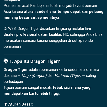
Permainan asal Kamboja ini telah menjadi favorit pemain
Asia karena
aturan sederhana
,
tempo cepat
, dan
peluang
menang besar setiap menitnya
.
Di W88, Dragon Tiger disiarkan langsung melalui
live
dealer profesional
dalam kualitas HD, sehingga Anda bisa
merasakan sensasi kasino sungguhan di setiap ronde
permainan.
🐉
1. Apa Itu Dragon Tiger?
Dragon Tiger
adalah permainan kartu sederhana di mana
dua sisi —
Naga (Dragon)
dan
Harimau (Tiger)
— saling
berhadapan.
Tujuan pemain sangat mudah:
tebak sisi mana yang
mendapatkan kartu lebih tinggi.
🎯
Aturan Dasar: