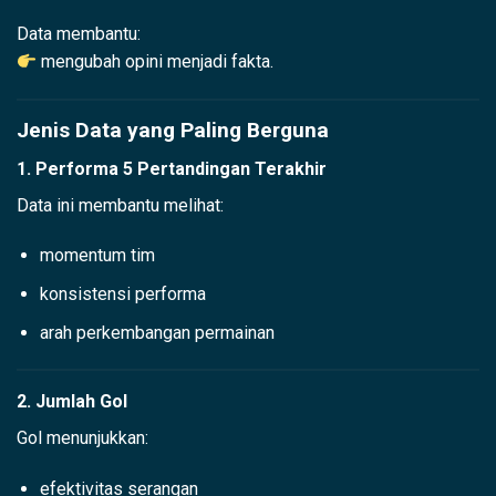
Data membantu:
mengubah opini menjadi fakta.
Jenis Data yang Paling Berguna
1. Performa 5 Pertandingan Terakhir
Data ini membantu melihat:
momentum tim
konsistensi performa
arah perkembangan permainan
2. Jumlah Gol
Gol menunjukkan:
efektivitas serangan