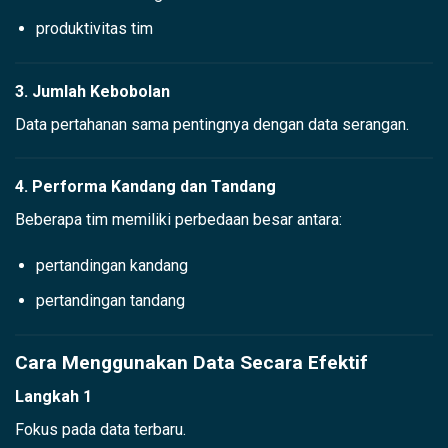
produktivitas tim
3. Jumlah Kebobolan
Data pertahanan sama pentingnya dengan data serangan.
4. Performa Kandang dan Tandang
Beberapa tim memiliki perbedaan besar antara:
pertandingan kandang
pertandingan tandang
Cara Menggunakan Data Secara Efektif
Langkah 1
Fokus pada data terbaru.