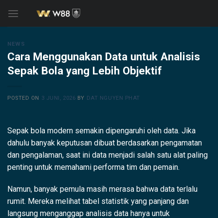
Skip
to
content
NEWS
Cara Menggunakan Data untuk Analisis
Sepak Bola yang Lebih Objektif
POSTED ON
3 JUNI, 2026
BY
DAT NGUYEN PHAT
Sepak bola modern semakin dipengaruhi oleh data. Jika
dahulu banyak keputusan dibuat berdasarkan pengamatan
dan pengalaman, saat ini data menjadi salah satu alat paling
penting untuk memahami performa tim dan pemain.
Namun, banyak pemula masih merasa bahwa data terlalu
rumit. Mereka melihat tabel statistik yang panjang dan
langsung menganggap analisis data hanya untuk