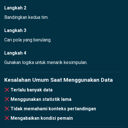
Langkah 2
Bandingkan kedua tim.
Langkah 3
Cari pola yang berulang.
Langkah 4
Gunakan logika untuk menarik kesimpulan.
Kesalahan Umum Saat Menggunakan Data
Terlalu banyak data
Menggunakan statistik lama
Tidak memahami konteks pertandingan
Mengabaikan kondisi pemain