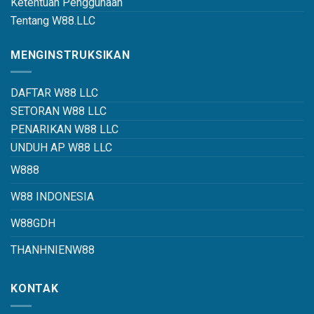
Ketentuan Penggunaan
Tentang W88.LLC
MENGINSTRUKSIKAN
DAFTAR W88 LLC
SETORAN W88 LLC
PENARIKAN W88 LLC
UNDUH AP W88 LLC
W888
W88 INDONESIA
W88GDH
THANHNIENW88
KONTAK