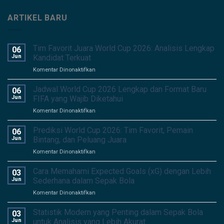
ARTIKEL BARU
Tim Favorit Juara World Cup 2026: Analisis Lengkap
06
Jun
Kandidat Terkuat
pada
Komentar Dinonaktifkan
Tim
Favorit
Jadwal World Cup 2026 Lengkap dan Format Baru
06
Juara
Jun
FIFA yang Wajib Diketahui
World
pada
Komentar Dinonaktifkan
Cup
Jadwal
2026:
World
Prediksi World Cup 2026: Tim Favorit, Pemain
Analisis
06
Cup
Lengkap
Jun
Bintang, dan Peluang Juara
2026
Kandidat
pada
Komentar Dinonaktifkan
Lengkap
Terkuat
Prediksi
dan
World
Cara Memahami Expected Goals (xG) dengan Lebih
Format
03
Cup
Baru
Jun
Sederhana dalam Sepak Bola
2026:
FIFA
pada
Komentar Dinonaktifkan
Tim
yang
Cara
Favorit,
Wajib
Memahami
Statistik Modern yang Penting dalam Sepak Bola
Pemain
03
Diketahui
Expected
Bintang,
Jun
untuk Analisis yang Lebih Akurat