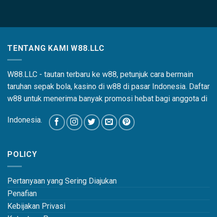
TENTANG KAMI W88.LLC
W88.LLC - tautan terbaru ke w88, petunjuk cara bermain
taruhan sepak bola, kasino di w88 di pasar Indonesia. Daftar
w88 untuk menerima banyak promosi hebat bagi anggota di
Indonesia.
POLICY
Pertanyaan yang Sering Diajukan
Penafian
Kebijakan Privasi