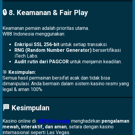
🔒
8. Keamanan & Fair Play
Keamanan pemain adalah prioritas utama.
W88 Indonesia menggunakan:
Enkripsi SSL 256-bit
untuk setiap transaksi.
RNG (Random Number Generator)
bersertifikasi
iTech Labs.
Audit rutin dari PAGCOR
untuk menjamin keadilan.
🎯
Kesimpulan:
Semua hasil permainan bersifat acak dan tidak bisa
dimanipulasi. Anda bermain dalam sistem kasino resmi yang
legal & aman 100%.
🏁
Kesimpulan
Kasino online di
W88 Indonesia
menghadirkan
pengalaman
mewah, interaktif, dan aman
, setara dengan kasino
internasional seperti Las Vegas.