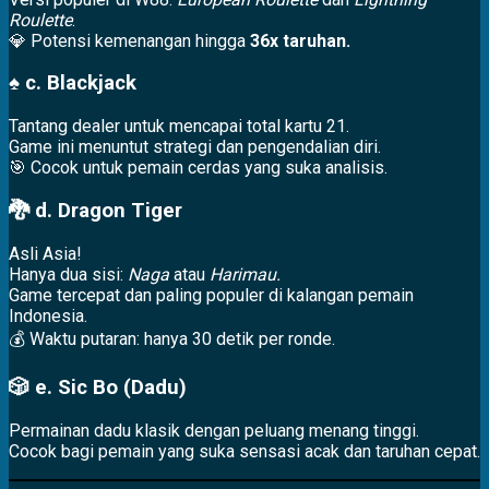
Roulette
.
💎 Potensi kemenangan hingga
36x taruhan.
♠️
c. Blackjack
Tantang dealer untuk mencapai total kartu 21.
Game ini menuntut strategi dan pengendalian diri.
🎯 Cocok untuk pemain cerdas yang suka analisis.
🐉
d. Dragon Tiger
Asli Asia!
Hanya dua sisi:
Naga
atau
Harimau.
Game tercepat dan paling populer di kalangan pemain
Indonesia.
💰 Waktu putaran: hanya 30 detik per ronde.
🎲
e. Sic Bo (Dadu)
Permainan dadu klasik dengan peluang menang tinggi.
Cocok bagi pemain yang suka sensasi acak dan taruhan cepat.