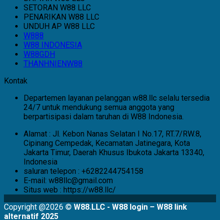
SETORAN W88 LLC
PENARIKAN W88 LLC
UNDUH AP W88 LLC
W888
W88 INDONESIA
W88GDH
THANHNIENW88
Kontak
Departemen layanan pelanggan w88.llc selalu tersedia
24/7 untuk mendukung semua anggota yang
berpartisipasi dalam taruhan di W88 Indonesia.
Alamat : Jl. Kebon Nanas Selatan I No.17, RT.7/RW.8,
Cipinang Cempedak, Kecamatan Jatinegara, Kota
Jakarta Timur, Daerah Khusus Ibukota Jakarta 13340,
Indonesia
saluran telepon : +6282244754158
E-mail: w88llc@gmail.com
Situs web : https://w88.llc/
Copyright @2026 ©
W88.LLC - W88 login – W88 link
alternatif 2025