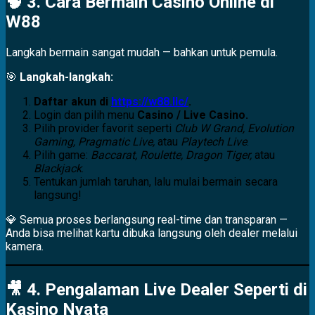
🧠
3. Cara Bermain Casino Online di
W88
Langkah bermain sangat mudah — bahkan untuk pemula.
🎯
Langkah-langkah:
Daftar akun di
https://w88.llc/
.
Login dan pilih menu
Casino / Live Casino.
Pilih provider favorit seperti
Club W Grand, Evolution
Gaming, Pragmatic Live,
atau
Playtech Live
.
Pilih game:
Baccarat, Roulette, Dragon Tiger,
atau
Blackjack
.
Tentukan jumlah taruhan, lalu mulai bermain secara
langsung!
💎 Semua proses berlangsung real-time dan transparan —
Anda bisa melihat kartu dibuka langsung oleh dealer melalui
kamera.
🎥
4. Pengalaman Live Dealer Seperti di
Kasino Nyata