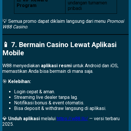
undangan turnamen
Program
pribadi
💡 Semua promo dapat diklaim langsung dari menu
Promosi
W88 Casino
.
📱
7. Bermain Casino Lewat Aplikasi
Mobile
W88 menyediakan
aplikasi resmi
untuk Android dan iOS,
memastikan Anda bisa bermain di mana saja.
🎯
Kelebihan:
Login cepat & aman.
Streaming live dealer tanpa lag.
Notifikasi bonus & event otomatis.
Bisa deposit & withdraw langsung di aplikasi.
💎
Unduh aplikasi
melalui
https://w88.llc/
— versi terbaru
2025.