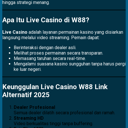
hingga strategi menang.
Apa Itu Live Casino di W88?
Live Casino
adalah layanan permainan kasino yang disiarkan
langsung melalui video streaming. Pemain dapat:
Berinteraksi dengan dealer asli.
Melihat proses permainan secara transparan.
Memasang taruhan secara real-time.
Mengalami suasana kasino sungguhan tanpa harus pergi
ke luar negeri.
Keunggulan Live Casino W88 Link
Alternatif 2025
Dealer Profesional
Semua dealer dilatih secara profesional dan ramah.
Streaming HD
Video berkualitas tinggi tanpa buffering.