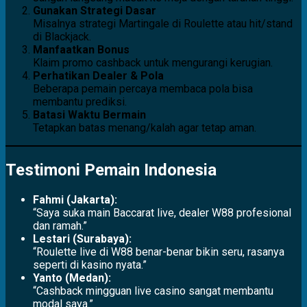
Gunakan Strategi Dasar
Misalnya strategi Martingale di Roulette atau hit/stand
di Blackjack.
Manfaatkan Bonus
Klaim promo cashback untuk mengurangi kerugian.
Perhatikan Dealer & Pola
Beberapa pemain percaya membaca pola bisa
membantu prediksi.
Batasi Waktu Bermain
Tetapkan batas menang/kalah agar tetap aman.
Testimoni Pemain Indonesia
Fahmi (Jakarta):
“Saya suka main Baccarat live, dealer W88 profesional
dan ramah.”
Lestari (Surabaya):
“Roulette live di W88 benar-benar bikin seru, rasanya
seperti di kasino nyata.”
Yanto (Medan):
“Cashback mingguan live casino sangat membantu
modal saya.”