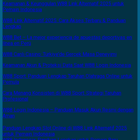
Keamanan & Keunggulan W88 Link Alternatif 2025 untuk
Pemain Indonesia
W88 Link Alternatif 2025: Cara Akses Terbaru & Panduan
Lengkap
W88 Bet – La mejor experiencia de apuestas deportivas en
línea en Perú
W88 Canlı Casino: Türkiye’de Gerçek Masa Deneyimi
Keamanan Akun & Proteksi Data Saat W88 Login Indonesia
W88 Sport: Panduan Lengkap Taruhan Olahraga Online untuk
Pemula
Cara Menang Konsisten di W88 Sport: Strategi Taruhan
Profesional
W88 Login Indonesia – Panduan Masuk Akun Resmi dengan
Aman
Panduan Lengkap Slot Online di W88 Link Alternatif 2025
untuk Pemain Indonesia
W88 Indonesia: Panduan Lengkap untuk Pemain Baru