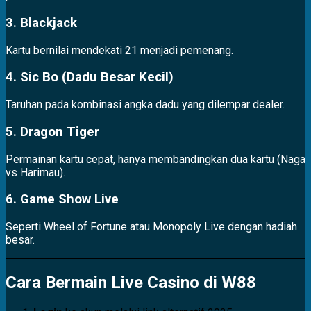
3.
Blackjack
Kartu bernilai mendekati 21 menjadi pemenang.
4.
Sic Bo (Dadu Besar Kecil)
Taruhan pada kombinasi angka dadu yang dilempar dealer.
5.
Dragon Tiger
Permainan kartu cepat, hanya membandingkan dua kartu (Naga
vs Harimau).
6.
Game Show Live
Seperti Wheel of Fortune atau Monopoly Live dengan hadiah
besar.
Cara Bermain Live Casino di W88