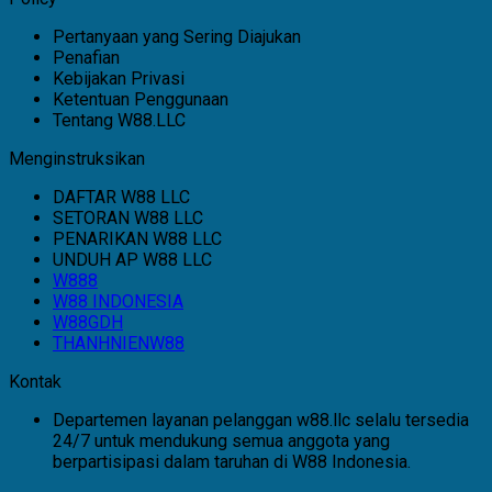
Pertanyaan yang Sering Diajukan
Penafian
Kebijakan Privasi
Ketentuan Penggunaan
Tentang W88.LLC
Menginstruksikan
DAFTAR W88 LLC
SETORAN W88 LLC
PENARIKAN W88 LLC
UNDUH AP W88 LLC
W888
W88 INDONESIA
W88GDH
THANHNIENW88
Kontak
Departemen layanan pelanggan w88.llc selalu tersedia
24/7 untuk mendukung semua anggota yang
berpartisipasi dalam taruhan di W88 Indonesia.