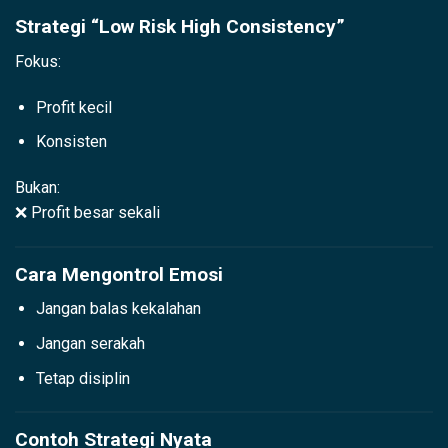
Strategi “Low Risk High Consistency”
Fokus:
Profit kecil
Konsisten
Bukan:
❌ Profit besar sekali
Cara Mengontrol Emosi
Jangan balas kekalahan
Jangan serakah
Tetap disiplin
Contoh Strategi Nyata