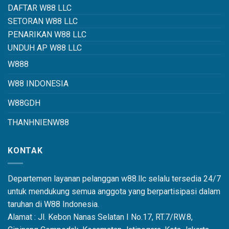
DAFTAR W88 LLC
SETORAN W88 LLC
PENARIKAN W88 LLC
UNDUH AP W88 LLC
W888
W88 INDONESIA
W88GDH
THANHNIENW88
KONTAK
Departemen layanan pelanggan w88.llc selalu tersedia 24/7
untuk mendukung semua anggota yang berpartisipasi dalam
taruhan di W88 Indonesia.
Alamat : Jl. Kebon Nanas Selatan I No.17, RT.7/RW.8,