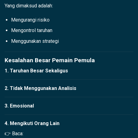
Yang dimaksud adalah:
Mengurangi risiko
Mengontrol taruhan
Menggunakan strategi
Kesalahan Besar Pemain Pemula
1. Taruhan Besar Sekaligus
2. Tidak Menggunakan Analisis
3. Emosional
4. Mengikuti Orang Lain
👉 Baca: