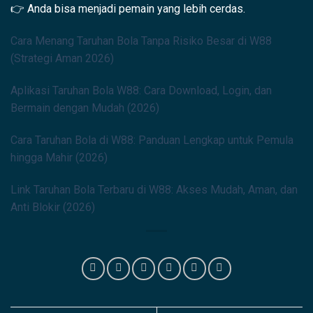
👉 Anda bisa menjadi pemain yang lebih cerdas.
Cara Menang Taruhan Bola Tanpa Risiko Besar di W88
(Strategi Aman 2026)
Aplikasi Taruhan Bola W88: Cara Download, Login, dan
Bermain dengan Mudah (2026)
Cara Taruhan Bola di W88: Panduan Lengkap untuk Pemula
hingga Mahir (2026)
Link Taruhan Bola Terbaru di W88: Akses Mudah, Aman, dan
Anti Blokir (2026)