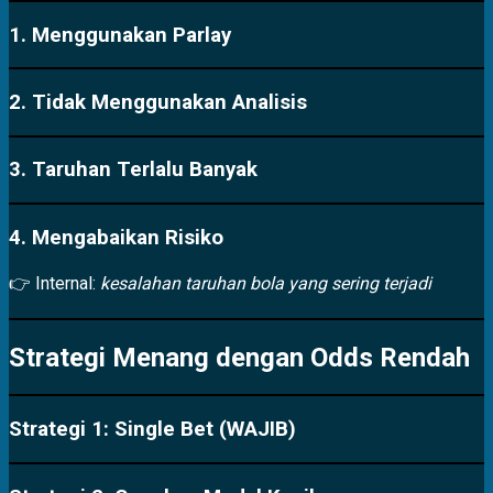
1. Menggunakan Parlay
2. Tidak Menggunakan Analisis
3. Taruhan Terlalu Banyak
4. Mengabaikan Risiko
👉 Internal:
kesalahan taruhan bola yang sering terjadi
Strategi Menang dengan Odds Rendah
Strategi 1: Single Bet (WAJIB)