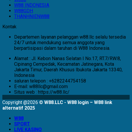
W88 INDONESIA
W88GDH
THANHNIENW88
Kontak
Departemen layanan pelanggan w88.llc selalu tersedia
24/7 untuk mendukung semua anggota yang
berpartisipasi dalam taruhan di W88 Indonesia.
Alamat : Jl. Kebon Nanas Selatan I No.17, RT.7/RW.8,
Cipinang Cempedak, Kecamatan Jatinegara, Kota
Jakarta Timur, Daerah Khusus Ibukota Jakarta 13340,
Indonesia
saluran telepon : +6282244754158
E-mail: w88llc@gmail.com
Situs web : https://w88.llc/
Copyright @2026 ©
W88.LLC - W88 login – W88 link
alternatif 2025
W88
SPORT
LIVE KASINO