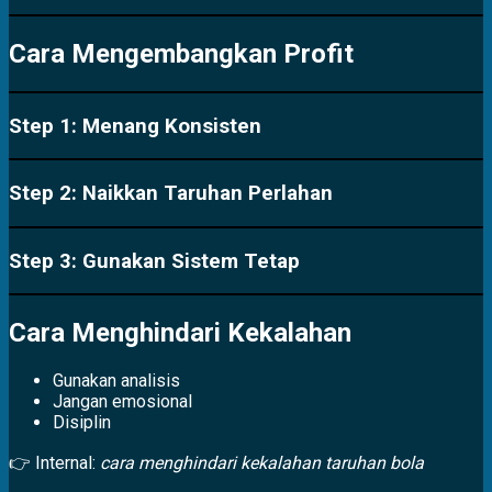
Cara Mengembangkan Profit
Step 1: Menang Konsisten
Step 2: Naikkan Taruhan Perlahan
Step 3: Gunakan Sistem Tetap
Cara Menghindari Kekalahan
Gunakan analisis
Jangan emosional
Disiplin
👉 Internal:
cara menghindari kekalahan taruhan bola