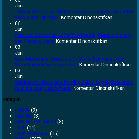
Favorit
Jun
Juara
Jadwal World Cup 2026 Lengkap dan Format Baru FIFA
World
pada
yang Wajib Diketahui
Komentar Dinonaktifkan
Cup
Jadwal
06
2026:
World
Jun
Analisis
Cup
Prediksi World Cup 2026: Tim Favorit, Pemain Bintang,
Lengkap
pada
2026
dan Peluang Juara
Komentar Dinonaktifkan
Kandidat
Prediksi
Lengkap
03
Terkuat
World
dan
Jun
Cup
Format
Cara Memahami Expected Goals (xG) dengan Lebih
2026:
Baru
pad
Sederhana dalam Sepak Bola
Komentar Dinonaktifkan
Tim
FIFA
Car
03
Favorit,
yang
Me
Jun
Pemain
Wajib
Exp
Statistik Modern yang Penting dalam Sepak Bola untuk
Bintang,
Diketahui
pada
Goa
Analisis yang Lebih Akurat
Komentar Dinonaktifkan
dan
Statist
(xG)
Kategori
Peluang
Moder
den
Juara
yang
Leb
FUN88
(9)
Pentin
Sed
KASINO
(3)
dalam
dal
KASINO PROMOSI
(8)
Sepak
Sep
LINK
(11)
Bola
Bol
LINK W88 NEW
(15)
untuk