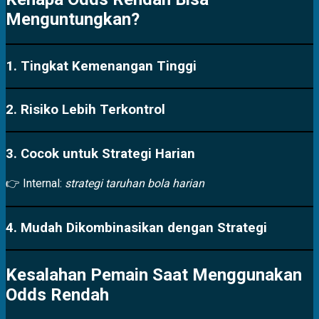
Menguntungkan?
1. Tingkat Kemenangan Tinggi
2. Risiko Lebih Terkontrol
3. Cocok untuk Strategi Harian
👉 Internal:
strategi taruhan bola harian
4. Mudah Dikombinasikan dengan Strategi
Kesalahan Pemain Saat Menggunakan
Odds Rendah