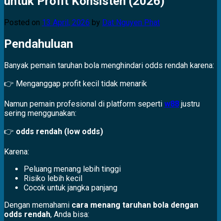
untuk Profit Konsisten (2026)
Posted on
13 April, 2026
by
Dat Nguyen Phat
Pendahuluan
Banyak pemain taruhan bola menghindari odds rendah karena:
👉 Menganggap profit kecil tidak menarik
Namun pemain profesional di platform seperti
w88
justru
sering menggunakan:
👉
odds rendah (low odds)
Karena:
Peluang menang lebih tinggi
Risiko lebih kecil
Cocok untuk jangka panjang
Dengan memahami
cara menang taruhan bola dengan
odds rendah
, Anda bisa: