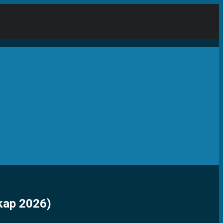
kap 2026)