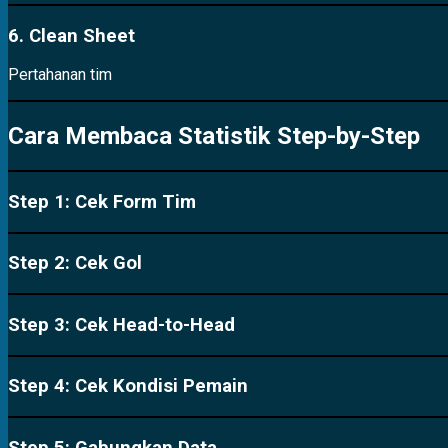
6. Clean Sheet
Pertahanan tim
Cara Membaca Statistik Step-by-Step
Step 1: Cek Form Tim
Step 2: Cek Gol
Step 3: Cek Head-to-Head
Step 4: Cek Kondisi Pemain
Step 5: Gabungkan Data