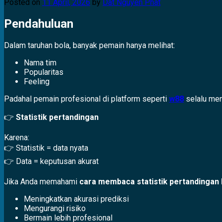
Posted on
11 April, 2026
by
Dat Nguyen Phat
Pendahuluan
Dalam taruhan bola, banyak pemain hanya melihat:
Nama tim
Popularitas
Feeling
Padahal pemain profesional di platform seperti
w88
selalu me
👉
Statistik pertandingan
Karena:
👉 Statistik = data nyata
👉 Data = keputusan akurat
Jika Anda memahami
cara membaca statistik pertandingan 
Meningkatkan akurasi prediksi
Mengurangi risiko
Bermain lebih profesional