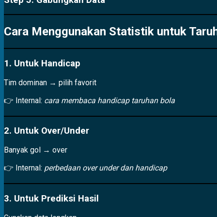
Cara Menggunakan Statistik untuk Taru
1. Untuk Handicap
Tim dominan → pilih favorit
👉 Internal:
cara membaca handicap taruhan bola
2. Untuk Over/Under
Banyak gol → over
👉 Internal:
perbedaan over under dan handicap
3. Untuk Prediksi Hasil